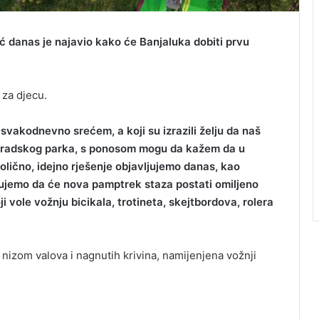
 danas je najavio kako će Banjaluka dobiti prvu
 za djecu.
 svakodnevno srećem, a koji su izrazili želju da naš
 gradskog parka, s ponosom mogu da kažem da u
ično, idejno rješenje objavljujemo danas, kao
rujemo da će nova pamptrek staza postati omiljeno
i vole vožnju bicikala, trotineta, skejtbordova, rolera
nizom valova i nagnutih krivina, namijenjena vožnji