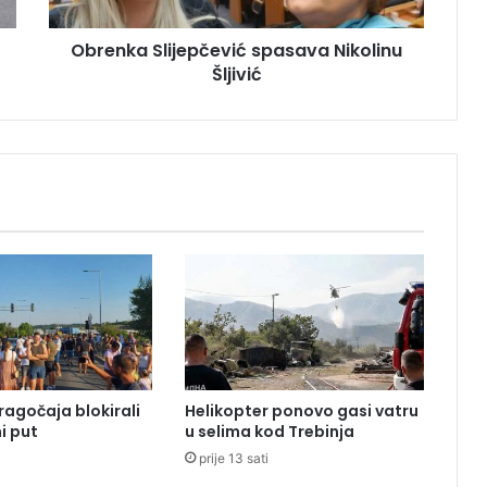
S
l
Obrenka Slijepčević spasava Nikolinu
i
Šljivić
j
e
p
č
e
v
i
ć
s
p
a
s
a
v
a
ragočaja blokirali
Helikopter ponovo gasi vatru
N
i put
u selima kod Trebinja
i
prije 13 sati
k
o