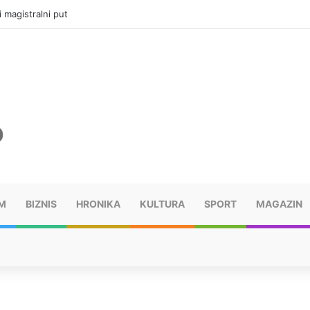
ru u selima kod Trebinja
M
BIZNIS
HRONIKA
KULTURA
SPORT
MAGAZIN