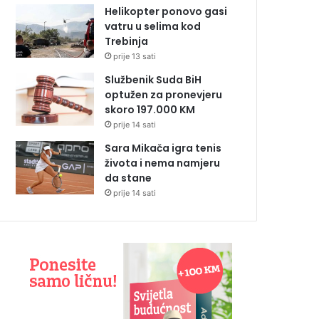
Helikopter ponovo gasi
vatru u selima kod
Trebinja
prije 13 sati
Službenik Suda BiH
optužen za pronevjeru
skoro 197.000 KM
prije 14 sati
Sara Mikača igra tenis
života i nema namjeru
da stane
prije 14 sati