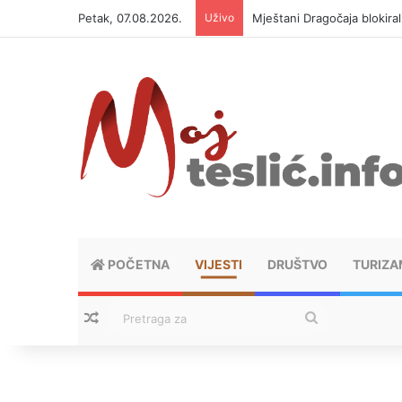
Petak, 07.08.2026.
Uživo
Helikopter ponovo gasi vat
POČETNA
VIJESTI
DRUŠTVO
TURIZA
Nasumični tekstovi
Pretraga
za