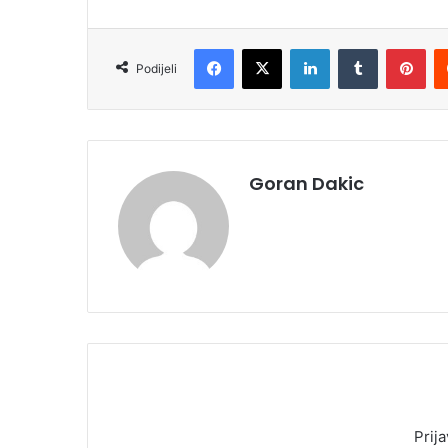
Facebook
X
LinkedIn
Tumblr
Pinterest
Podijeli
Goran Dakic
Prija