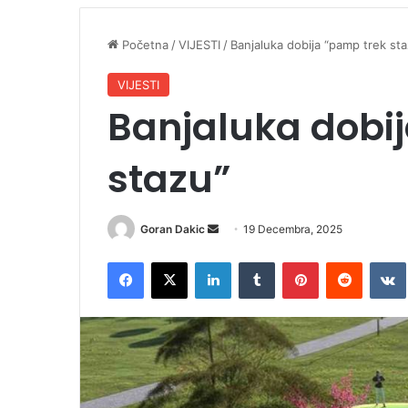
Početna
/
VIJESTI
/
Banjaluka dobija “pamp trek st
VIJESTI
Banjaluka dobi
stazu”
Goran Dakic
S
19 Decembra, 2025
e
Facebook
X
LinkedIn
Tumblr
Pinterest
Reddit
VK
n
d
a
n
e
m
a