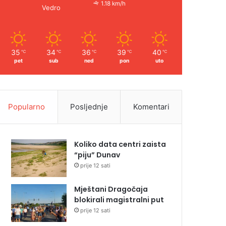
1.18 km/h
Vedro
35
34
36
39
40
℃
℃
℃
℃
℃
pet
sub
ned
pon
uto
Popularno
Posljednje
Komentari
Koliko data centri zaista
“piju” Dunav
prije 12 sati
Mještani Dragočaja
blokirali magistralni put
prije 12 sati