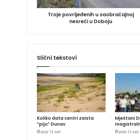
v
s
r
u
Troje povrijeđenih u saobraćajnoj
i
nesreći u Doboju
j
e
đ
e
n
i
Slični tekstovi
h
u
s
a
o
b
r
a
ć
Koliko data centri zaista
Mještani D
a
“piju” Dunav
magistraln
j
prije 12 sati
prije 12 sati
n
o