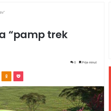
azu”
ja “pamp trek
0
Prije minut
ontakte
Odnoklassniki
Pocket