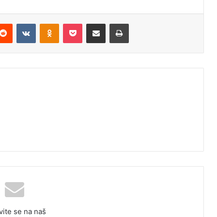
Reddit
VKontakte
Odnoklassniki
Pocket
Podijeli putem Emaila
Odštampaj
vite se na naš