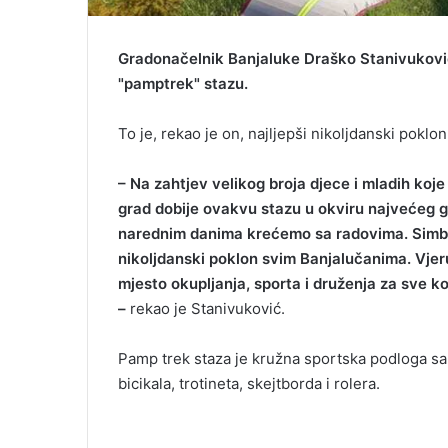
Gradonačelnik Banjaluke Draško Stanivuković
"pamptrek" stazu.
To je, rekao je on, najljepši nikoljdanski poklon
– Na zahtjev velikog broja djece i mladih koje
grad dobije ovakvu stazu u okviru najvećeg
narednim danima krećemo sa radovima. Simbol
nikoljdanski poklon svim Banjalučanima. Vje
mjesto okupljanja, sporta i druženja za sve koj
–
rekao je Stanivuković.
Pamp trek staza je kružna sportska podloga sa 
bicikala, trotineta, skejtborda i rolera.