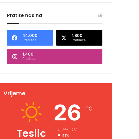
Pratite nas na
44.000
1.800
Pratilaca
Pratilaca
1.400
Pratilaca
Vrijeme
26
℃
Teslic
35º - 25º
41%