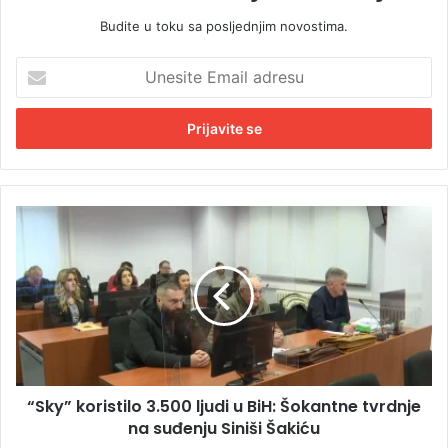
Budite u toku sa posljednjim novostima.
U
n
e
s
i
t
e
E
“
m
S
a
k
i
y
l
”
a
k
d
o
r
r
e
i
s
“Sky” koristilo 3.500 ljudi u BiH: Šokantne tvrdnje
s
u
na suđenju Siniši Šakiću
t
i