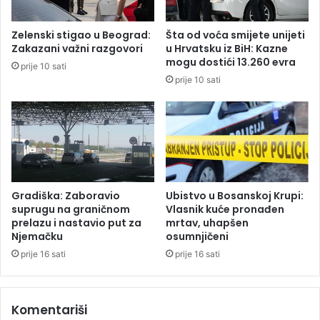
n
i
t
n
Zelenski stigao u Beograd:
Šta od voća smijete unijeti
n
a
Zakazani važni razgovori
u Hrvatsku iz BiH: Kazne
e
M
mogu dostići 13.260 evra
prije 10 sati
t
i
prije 10 sati
v
l
r
i
d
ć
n
a
j
:
e
T
n
u
a
ž
Gradiška: Zaboravio
Ubistvo u Bosanskoj Krupi:
s
i
suprugu na graničnom
Vlasnik kuće pronađen
u
l
prelazu i nastavio put za
mrtav, uhapšen
đ
Njemačku
osumnjičeni
a
e
š
prije 16 sati
prije 16 sati
n
t
j
v
u
o
Komentariši
S
o