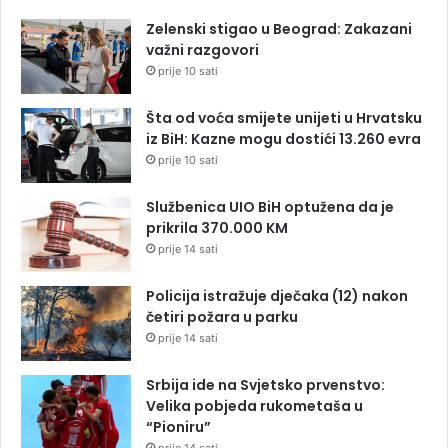
Zelenski stigao u Beograd: Zakazani
važni razgovori
prije 10 sati
Šta od voća smijete unijeti u Hrvatsku
iz BiH: Kazne mogu dostići 13.260 evra
prije 10 sati
Službenica UIO BiH optužena da je
prikrila 370.000 KM
prije 14 sati
Policija istražuje dječaka (12) nakon
četiri požara u parku
prije 14 sati
Srbija ide na Svjetsko prvenstvo:
Velika pobjeda rukometaša u
“Pioniru”