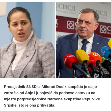
n
d
a
n
e
m
a
i
l
Predsjednik SNSD-a Milorad Dodik saopštio je da je
zatražio od Anje Ljubojević da podnese ostavku na
mjesto potpredsjednika Narodne skupštine Republike
Srpske, što je ona prihvatila.