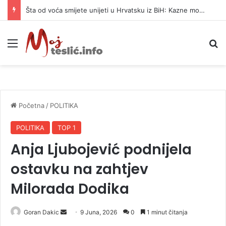
Šta od voća smijete unijeti u Hrvatsku iz BiH: Kazne mogu dostići 13.260 evra
Meni
P
Početna
/
POLITIKA
POLITIKA
TOP 1
Anja Ljubojević podnijela
ostavku na zahtjev
Milorada Dodika
Goran Dakic
S
9 Juna, 2026
0
1 minut čitanja
e