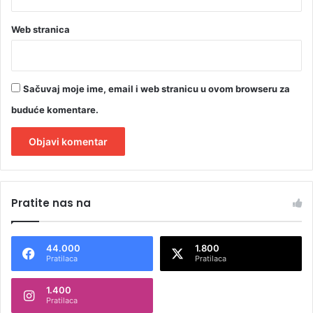
j
a
Web stranica
v
e
Sačuvaj moje ime, email i web stranicu u ovom browseru za
buduće komentare.
A
l
Pratite nas na
t
e
44.000
1.800
r
Pratilaca
Pratilaca
n
1.400
a
Pratilaca