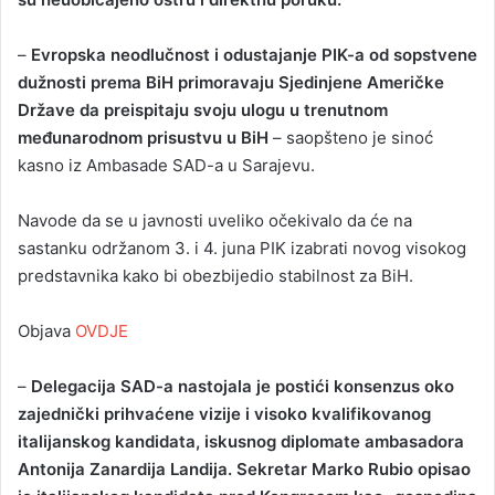
–
Evropska neodlučnost i odustajanje PIK-a od sopstvene
dužnosti prema BiH primoravaju Sjedinjene Američke
Države da preispitaju svoju ulogu u trenutnom
međunarodnom prisustvu u BiH
– saopšteno je sinoć
kasno iz Ambasade SAD-a u Sarajevu.
Navode da se u javnosti uveliko očekivalo da će na
sastanku održanom 3. i 4. juna PIK izabrati novog visokog
predstavnika kako bi obezbijedio stabilnost za BiH.
Objava
OVDJE
–
Delegacija SAD-a nastojala je postići konsenzus oko
zajednički prihvaćene vizije i visoko kvalifikovanog
italijanskog kandidata, iskusnog diplomate ambasadora
Antonija Zanardija Landija. Sekretar Marko Rubio opisao