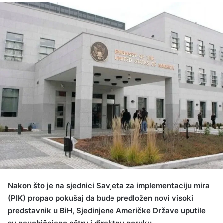
n
d
a
n
e
m
a
i
l
Nakon što je na sjednici Savjeta za implementaciju mira
(PIK) propao pokušaj da bude predložen novi visoki
predstavnik u BiH, Sjedinjene Američke Države uputile
su neuobičajeno oštru i direktnu poruku.