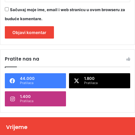
Sačuvaj moje ime, email i web stranicu u ovom browseru za
buduće komentare.
A
l
Pratite nas na
t
e
44.000
1.800
r
Pratilaca
Pratilaca
n
1.400
a
Pratilaca
t
i
v
Vrijeme
e