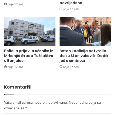
l
v
povrijeđeno
prije 17 sati
e
i
prije 17 sati
k
j
t
e
o
g
r
o
d
i
n
e
Policija prijavila učenike iz
Beton koalicija potvrdila
Mrkonjić Grada Tužilaštvu
da su Stanivuković i Dodik
u Banjaluci
još u simbiozi
prije 17 sati
prije 17 sati
Komentariši
Vaša email adresa neće biti objavljivana.
Neophodna polja su
označena sa
*