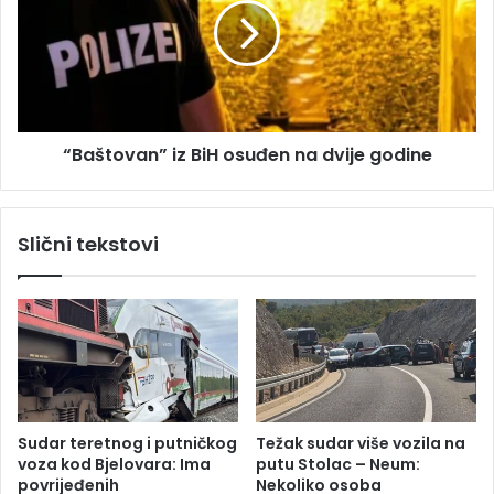
i
š
m
t
i
o
r
v
V
a
u
n
“Baštovan” iz BiH osuđen na dvije godine
j
”
a
i
s
z
i
B
Slični tekstovi
n
i
o
H
v
o
i
s
ć
u
n
đ
o
e
v
n
i
n
Sudar teretnog i putničkog
Težak sudar više vozila na
s
a
voza kod Bjelovara: Ima
putu Stolac – Neum:
e
d
povrijeđenih
Nekoliko osoba