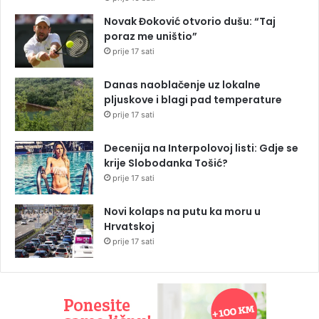
Novak Đoković otvorio dušu: “Taj
poraz me uništio”
prije 17 sati
Danas naoblačenje uz lokalne
pljuskove i blagi pad temperature
prije 17 sati
Decenija na Interpolovoj listi: Gdje se
krije Slobodanka Tošić?
prije 17 sati
Novi kolaps na putu ka moru u
Hrvatskoj
prije 17 sati