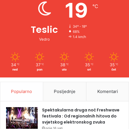
19
℃
:
Teslic
34º - 18º
68%
1.4 km/h
Vedro
34
37
38
35
35
℃
℃
℃
℃
℃
ned
pon
uto
sri
čet
Popularno
Posljednje
Komentari
Spektakularna druga noć Freshwave
festivala : Od regionalnih hitova do
svjetskog elektronskog zvuka
prije 16 sati