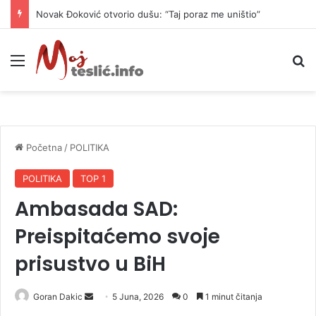
Novak Đoković otvorio dušu: “Taj poraz me uništio”
Meni
P
Početna
/
POLITIKA
POLITIKA
TOP 1
Ambasada SAD:
Preispitaćemo svoje
prisustvo u BiH
Goran Dakic
S
5 Juna, 2026
0
1 minut čitanja
e