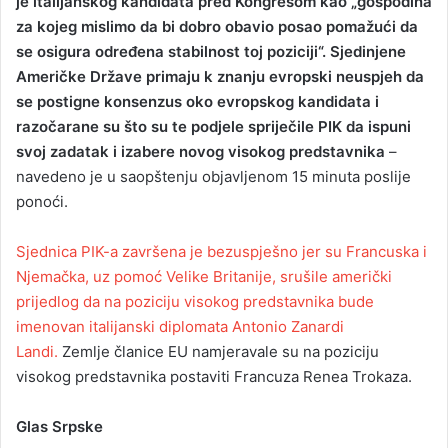
je italijanskog kandidata pred Kongresom kao „gospodina
za kojeg mislimo da bi dobro obavio posao pomažući da
se osigura određena stabilnost toj poziciji“. Sjedinjene
Američke Države primaju k znanju evropski neuspjeh da
se postigne konsenzus oko evropskog kandidata i
razočarane su što su te podjele spriječile PIK da ispuni
svoj zadatak i izabere novog visokog predstavnika
–
navedeno je u saopštenju objavljenom 15 minuta poslije
ponoći.
Sjednica PIK-a završena je bezuspješno jer su Francuska i
Njemačka, uz pomoć Velike Britanije, srušile američki
prijedlog da na poziciju visokog predstavnika bude
imenovan italijanski diplomata Antonio Zanardi
Landi.
Zemlje članice EU namjeravale su na poziciju
visokog predstavnika postaviti Francuza Renea Trokaza.
Glas Srpske