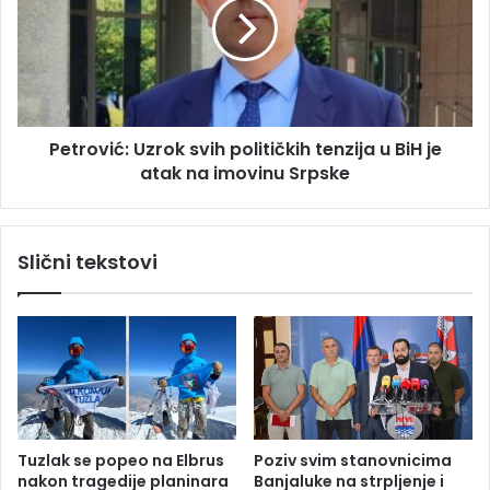
a
r
o
o
b
v
r
i
u
ć
t
:
a
Petrović: Uzrok svih političkih tenzija u BiH je
U
l
atak na imovinu Srpske
z
a
r
n
o
z
k
Slični tekstovi
l
s
o
v
č
i
i
h
n
p
:
o
M
l
i
i
n
t
Tuzlak se popeo na Elbrus
Poziv svim stanovnicima
i
i
nakon tragedije planinara
Banjaluke na strpljenje i