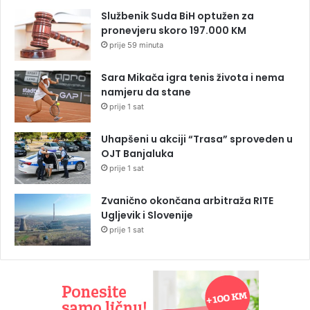
Službenik Suda BiH optužen za
pronevjeru skoro 197.000 KM
prije 59 minuta
Sara Mikača igra tenis života i nema
namjeru da stane
prije 1 sat
Uhapšeni u akciji “Trasa” sproveden u
OJT Banjaluka
prije 1 sat
Zvanično okončana arbitraža RITE
Ugljevik i Slovenije
prije 1 sat