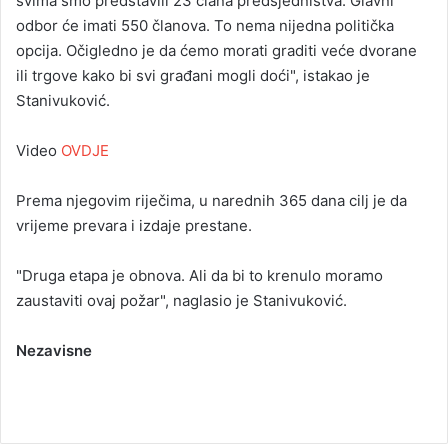
svima smo predstavili 23 člana predsjedništva. Glavni
odbor će imati 550 članova. To nema nijedna politička
opcija. Očigledno je da ćemo morati graditi veće dvorane
ili trgove kako bi svi građani mogli doći", istakao je
Stanivuković.
Video
OVDJE
Prema njegovim riječima, u narednih 365 dana cilj je da
vrijeme prevara i izdaje prestane.
"Druga etapa je obnova. Ali da bi to krenulo moramo
zaustaviti ovaj požar", naglasio je Stanivuković.
Nezavisne