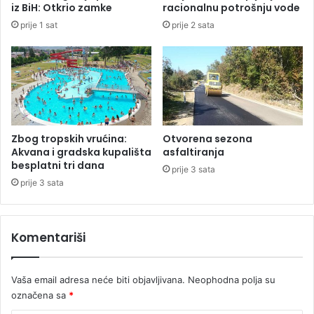
s
č
iz BiH: Otkrio zamke
racionalnu potrošnju vode
t
k
prije 1 sat
prije 2 sata
r
i
i
h
p
t
o
e
d
n
n
z
i
i
j
j
Zbog tropskih vrućina:
Otvorena sezona
e
a
Akvana i gradska kupališta
asfaltiranja
l
u
besplatni tri dana
prije 3 sata
i
B
prije 3 sata
o
i
s
H
t
j
Komentariši
a
e
v
a
k
t
Vaša email adresa neće biti objavljivana.
Neophodna polja su
e
a
(
označena sa
*
k
F
n