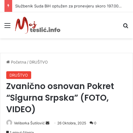
Sara Mikača igra tenis života i nema namjeru da stane
Meni
P
Početna
/
DRUŠTVO
DRUŠTVO
Zvanično osnovan Pokret
“Sigurna Srpska” (FOTO,
VIDEO)
Veliborka Šutilović
S
26 Oktobra, 2025
0
e
1 minut čitanja