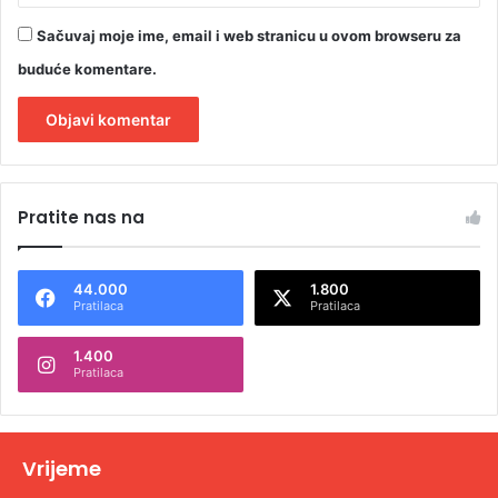
Sačuvaj moje ime, email i web stranicu u ovom browseru za
buduće komentare.
A
l
Pratite nas na
t
e
44.000
1.800
r
Pratilaca
Pratilaca
n
1.400
a
Pratilaca
t
i
v
Vrijeme
e