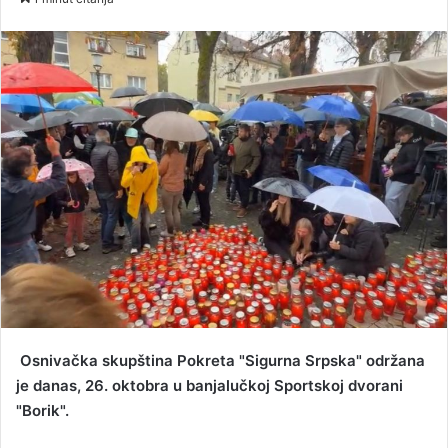
n
d
a
n
e
m
a
i
l
Osnivačka skupština Pokreta "Sigurna Srpska" održana
je danas, 26. oktobra u banjalučkoj Sportskoj dvorani
"Borik".