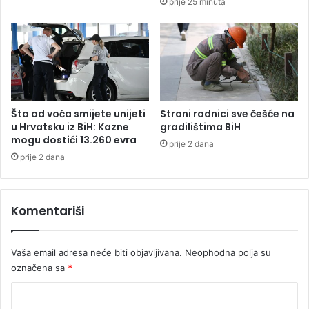
prije 25 minuta
r
1
o
9
t
.
e
g
h
o
n
d
i
i
k
n
Šta od voća smijete unijeti
Strani radnici sve češće na
e
u
u Hrvatsku iz BiH: Kazne
gradilištima BiH
:
mogu dostići 13.260 evra
prije 2 dana
O
prije 2 dana
v
i
m
Komentariši
z
n
a
Vaša email adresa neće biti objavljivana.
Neophodna polja su
k
označena sa
*
o
v
K
i