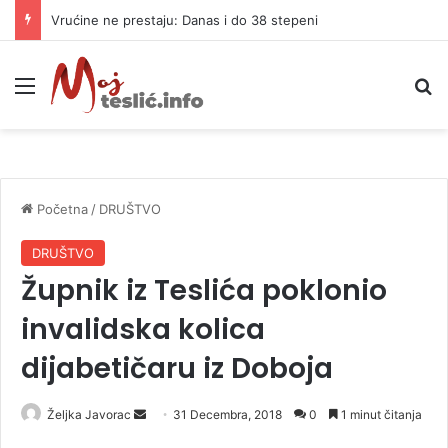
Vrućine ne prestaju: Danas i do 38 stepeni
Meni
P
Početna
/
DRUŠTVO
DRUŠTVO
Župnik iz Teslića poklonio
invalidska kolica
dijabetičaru iz Doboja
Željka Javorac
S
31 Decembra, 2018
0
1 minut čitanja
e