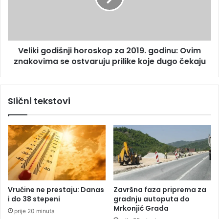
o
i
s
g
l
o
j
d
e
Veliki godišnji horoskop za 2019. godinu: Ovim
i
d
znakovima se ostvaruju prilike koje dugo čekaju
š
i
n
c
j
a
i
Slični tekstovi
m
h
a
o
u
r
p
o
o
s
t
k
r
o
e
p
b
z
Vrućine ne prestaju: Danas
Završna faza priprema za
e
a
i do 38 stepeni
gradnju autoputa do
p
2
Mrkonjić Grada
prije 20 minuta
i
0