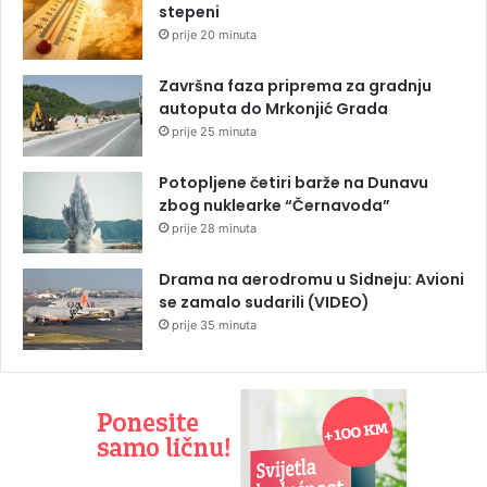
stepeni
prije 20 minuta
Završna faza priprema za gradnju
autoputa do Mrkonjić Grada
prije 25 minuta
Potopljene četiri barže na Dunavu
zbog nuklearke “Černavoda”
prije 28 minuta
Drama na aerodromu u Sidneju: Avioni
se zamalo sudarili (VIDEO)
prije 35 minuta