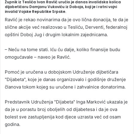
Župnik iz Teslića Ivan Ravlić uručio je danas invalidska kolica
n
dijabetičaru Damjanu Vukoviću iz Doboja, koji je i ratni vojni
invalid Vojske Republike Srpske.
d
a
Ravlić je rekao novinarima da je ovo lična donacija, te da je
n
slične akcije već realizovao u Tesliću, Derventi, federalnoj
e
opštini Doboj Jug i drugim lokalnim zajednicama.
m
a
– Neću na tome stati. Iću ću dalje, koliko finansije budu
i
omogućavale – naveo je Ravlić.
l
Pomoć je uručena u dobojskom Udruženje dijbetičara
"Dijabeta", koje je danas organizovalo i godišnje druženje
članova tokom kojeg su uručene i zahvalnice donatorima.
Predstavnik Udruženja "Dijabeta" Inga Marković ukazala je
da je u porastu broj oboljelih od dijabetesa i da je ova
bolest sve zastupljenija kod djece uzrasta već od osam
godina.