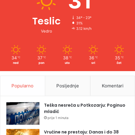
31
Teslic
34º - 23º
31%
3.12 km/h
Vedro
34
37
38
36
35
℃
℃
℃
℃
℃
ned
pon
uto
sri
čet
Popularno
Posljednje
Komentari
Teška nesreća u Potkozarju: Poginuo
mladić
prije 1 minuta
Vrućine ne prestaju: Danas i do 38