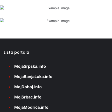
Lista portala
MojaSrpska.info
MojaBanjaLuka.info
MojDoboj.info
MojSrbac.info
MojaModriča.info