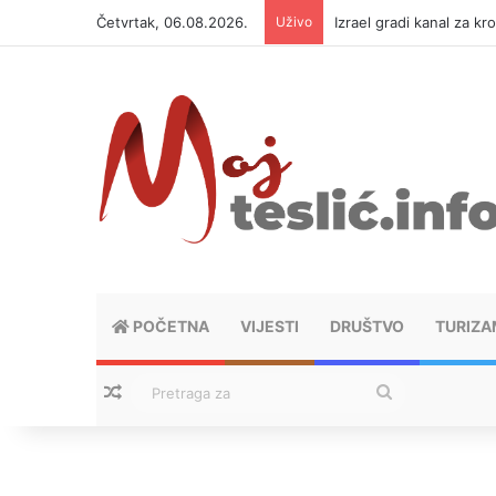
Četvrtak, 06.08.2026.
Uživo
Izrael gradi kanal za kr
POČETNA
VIJESTI
DRUŠTVO
TURIZA
Nasumični tekstovi
Pretraga
za