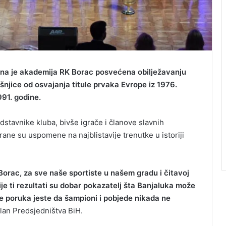
na je akademija RK Borac posvećena obilježavanju
išnjice od osvajanja titule prvaka Evrope iz 1976.
991. godine.
dstavnike kluba, bivše igrače i članove slavnih
irane su uspomene na najblistavije trenutke u istoriji
 za Borac, za sve naše sportiste u našem gradu i čitavoj
ije ti rezultati su dobar pokazatelj šta Banjaluka može
je poruka jeste da šampioni i pobjede nikada ne
član Predsjedništva BiH.