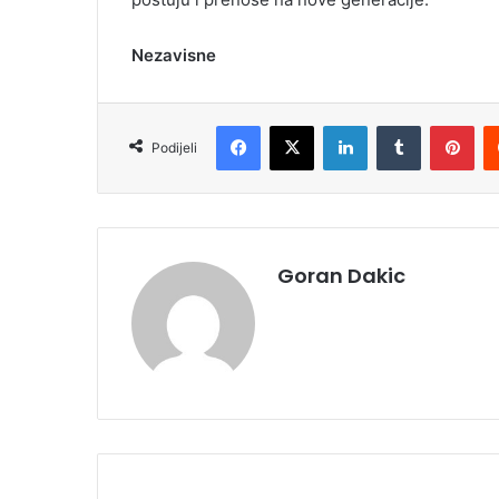
Nezavisne
Facebook
X
LinkedIn
Tumblr
Pinterest
Podijeli
Goran Dakic