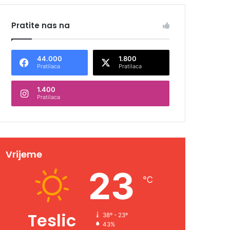
Pratite nas na
44.000
1.800
Pratilaca
Pratilaca
1.400
Pratilaca
Vrijeme
23
℃
Teslic
38º - 23º
43%