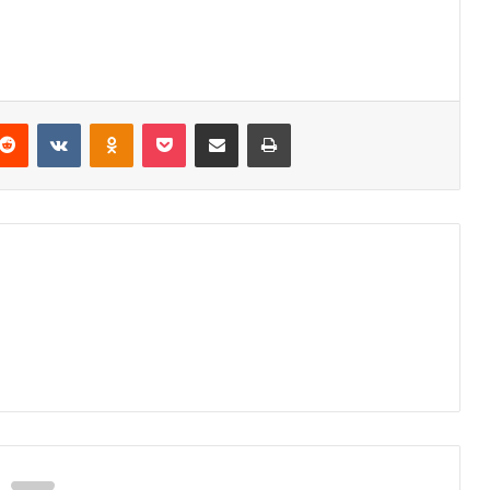
Reddit
VKontakte
Odnoklassniki
Pocket
Podijeli putem Emaila
Odštampaj