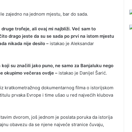
bile zajedno na jednom mjestu, bar do sada.
ruge trofeje, ali ovaj mi najbliži. Već sam to
čito drago jeste da su se sada po prvi na istom mjestu
sada nikada nije desilo –
istakao je Aleksandar
 koji su značili jako puno, ne samo za Banjaluku nego
 se okupimo večeras ovdje –
istakao je Danijel Šarić.
a iz kratkometražnog dokumentarnog filma o istorijskom
titulu prvaka Evrope i time ušao u red najvećih klubova
itavim dvorom, još jednom je poslata poruka da istorija
rajnu obavezu da se njene najveće stranice čuvaju,