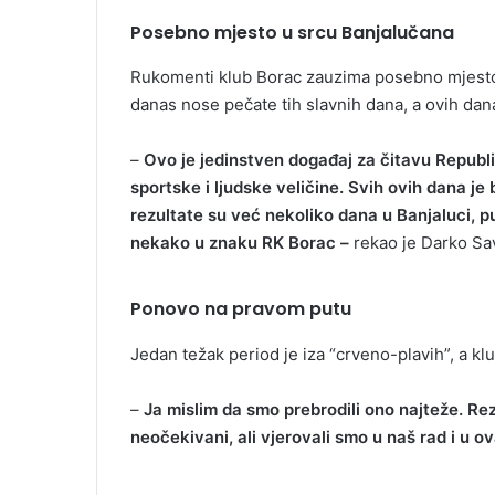
Posebno mjesto u srcu Banjalučana
Rukomenti klub Borac zauzima posebno mjesto 
danas nose pečate tih slavnih dana, a ovih dan
–
Ovo je jedinstven događaj za čitavu Republ
sportske i ljudske veličine. Svih ovih dana je bi
rezultate su već nekoliko dana u Banjaluci, p
nekako u znaku RK Borac –
rekao je Darko Sav
Ponovo na pravom putu
Jedan težak period je iza “crveno-plavih”, a k
–
Ja mislim da smo prebrodili ono najteže. Rez
neočekivani, ali vjerovali smo u naš rad i u ov