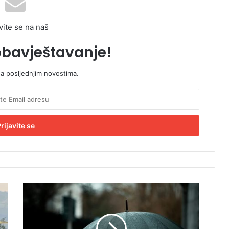
vite se na naš
obavještavanje!
sa posljednjim novostima.
M
e
t
e