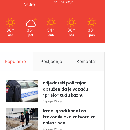
1.54 km/h
Vedro
38
35
34
36
38
℃
℃
℃
℃
℃
čet
pet
sub
ned
pon
Popularno
Posljednje
Komentari
Prijedorski policajac
optužen da je vozaču
“prišio” tuđu kaznu
prije 13 sati
Izrael gradi kanal za
krokodile oko zatvora za
Palestince
prije 13 sati