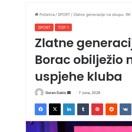
Početna
/
SPORT
/
Zlatne generacije na okupu: RK 
SPORT
TOP 1
Zlatne generaci
Borac obilježio
uspjehe kluba
Goran Dakic
S
7 Juna, 2026
e
Facebook
X
LinkedIn
Tumblr
Pinterest
Reddit
VK
n
d
a
n