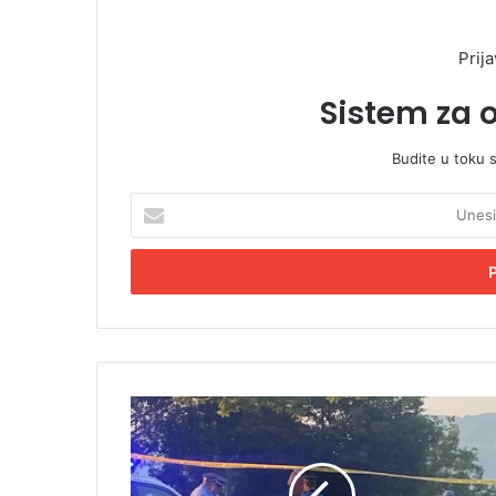
Prija
Sistem za 
Budite u toku 
U
n
e
s
i
t
e
E
m
P
a
u
i
c
l
n
a