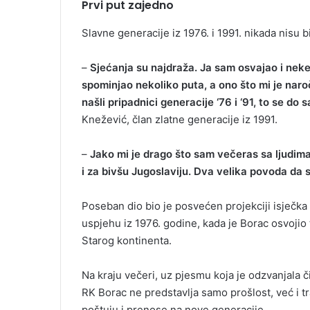
Prvi put zajedno
Slavne generacije iz 1976. i 1991. nikada nisu 
–
Sjećanja su najdraža. Ja sam osvajao i neke d
spominjao nekoliko puta, a ono što mi je naro
našli pripadnici generacije ‘76 i ‘91, to se do 
Knežević, član zlatne generacije iz 1991.
–
Jako mi je drago što sam večeras sa ljudima
i za bivšu Jugoslaviju. Dva velika povoda da
Poseban dio bio je posvećen projekciji isječk
uspjehu iz 1976. godine, kada je Borac osvojio 
Starog kontinenta.
Na kraju večeri, uz pjesmu koja je odzvanjala č
RK Borac ne predstavlja samo prošlost, već i t
poštuju i prenose na nove generacije.