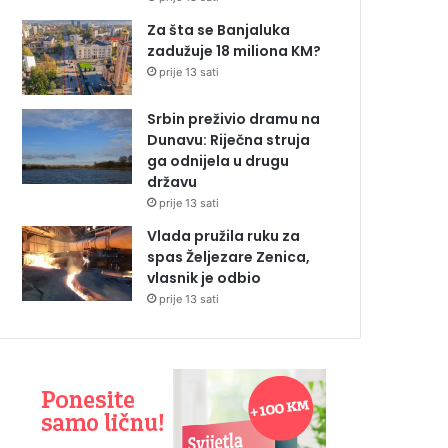
Za šta se Banjaluka
zadužuje 18 miliona KM?
prije 13 sati
Srbin preživio dramu na
Dunavu: Riječna struja
ga odnijela u drugu
državu
prije 13 sati
Vlada pružila ruku za
spas Željezare Zenica,
vlasnik je odbio
prije 13 sati