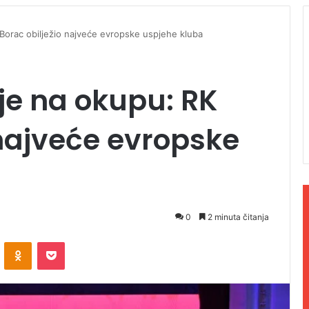
Borac obilježio najveće evropske uspjehe kluba
je na okupu: RK
 najveće evropske
0
2 minuta čitanja
ontakte
Odnoklassniki
Pocket