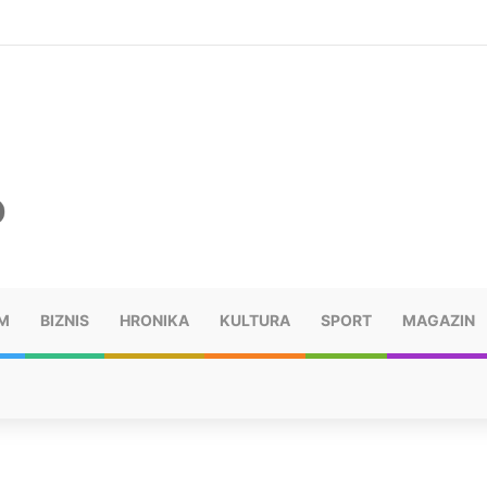
šu: “Taj poraz me uništio”
M
BIZNIS
HRONIKA
KULTURA
SPORT
MAGAZIN