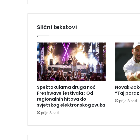
c
i
o
n
Slični tekstovi
i
c
i
k
l
u
s
o
d
Spektakularna druga noć
Novak Đoko
č
Freshwave festivala : Od
“Taj poraz
e
regionalnih hitova do
prije 8 sati
t
svjetskog elektronskog zvuka
i
prije 8 sati
r
i
m
i