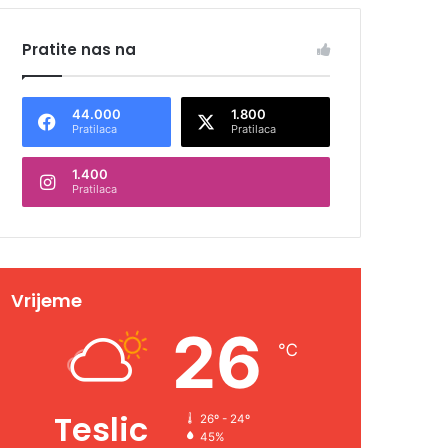
Pratite nas na
44.000
1.800
Pratilaca
Pratilaca
1.400
Pratilaca
Vrijeme
26
℃
Teslic
26º - 24º
45%