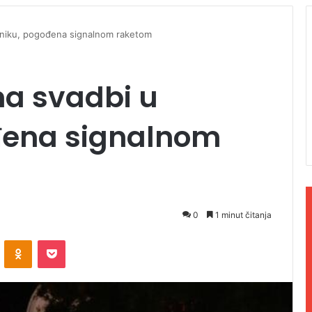
eniku, pogođena signalnom raketom
na svadbi u
đena signalnom
0
1 minut čitanja
ontakte
Odnoklassniki
Pocket