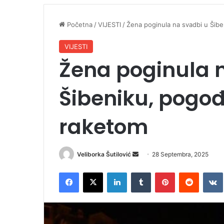
Početna
/
VIJESTI
/
Žena poginula na svadbi u Šib
VIJESTI
Žena poginula 
Šibeniku, pogo
raketom
Veliborka Šutilović
S
28 Septembra, 2025
e
Facebook
X
LinkedIn
Tumblr
Pinterest
Reddit
VK
n
d
a
n