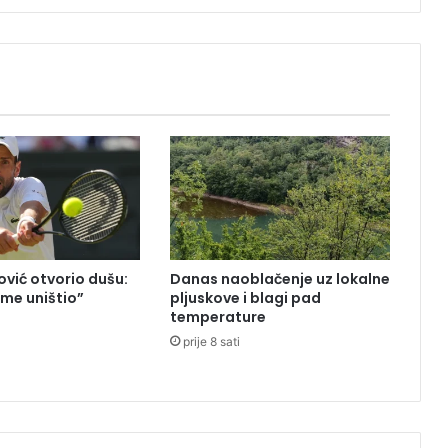
i
v
r
e
m
e
n
o
z
a
t
v
o
vić otvorio dušu:
Danas naoblačenje uz lokalne
r
 me uništio”
pljuskove i blagi pad
e
temperature
n
prije 8 sati
z
b
o
g
g