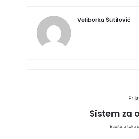
Veliborka Šutilović
Prija
Sistem za 
Budite u toku 
U