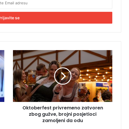
O
k
t
o
b
e
r
f
e
Oktoberfest privremeno zatvoren
s
zbog gužve, brojni posjetioci
t
p
zamoljeni da odu
r