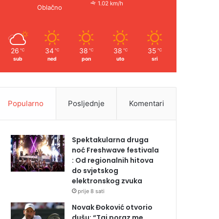
1.02 km/h
Oblačno
26
34
38
38
35
℃
℃
℃
℃
℃
sub
ned
pon
uto
sri
Popularno
Posljednje
Komentari
Spektakularna druga
noć Freshwave festivala
: Od regionalnih hitova
do svjetskog
elektronskog zvuka
prije 8 sati
Novak Đoković otvorio
dušu: “Taj poraz me