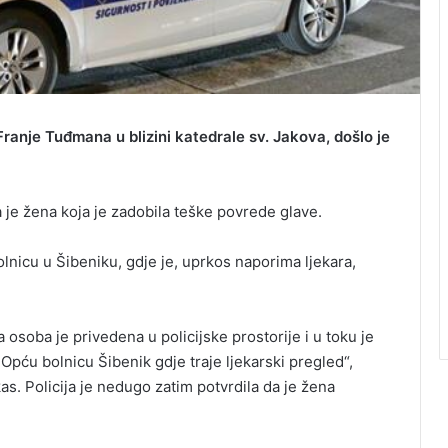
 Franje Tuđmana u blizini katedrale sv. Jakova, došlo je
 je žena koja je zadobila teške povrede glave.
nicu u Šibeniku, gdje je, uprkos naporima ljekara,
a osoba je privedena u policijske prostorije i u toku je
pću bolnicu Šibenik gdje traje ljekarski pregled“,
jkas. Policija je nedugo zatim potvrdila da je žena