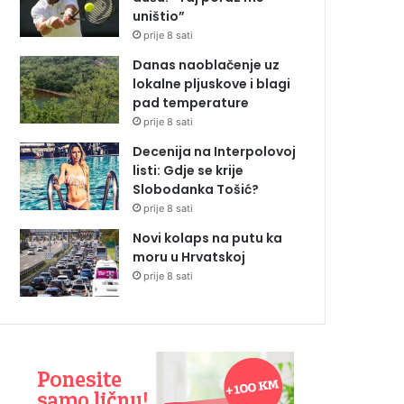
uništio”
prije 8 sati
Danas naoblačenje uz
lokalne pljuskove i blagi
pad temperature
prije 8 sati
Decenija na Interpolovoj
listi: Gdje se krije
Slobodanka Tošić?
prije 8 sati
Novi kolaps na putu ka
moru u Hrvatskoj
prije 8 sati