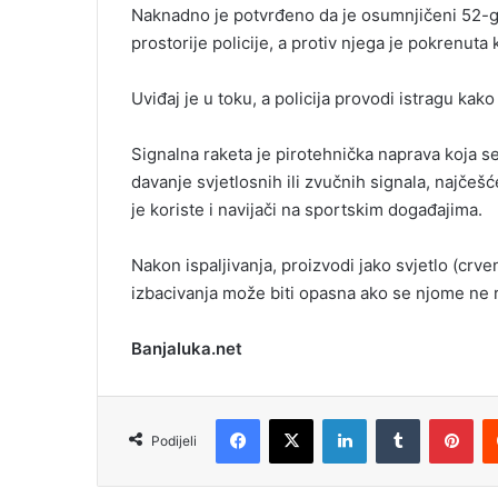
Naknadno je potvrđeno da je osumnjičeni 52-g
prostorije policije, a protiv njega je pokrenuta 
Uviđaj je u toku, a policija provodi istragu kak
Signalna raketa je pirotehnička naprava koja se
davanje svjetlosnih ili zvučnih signala, najčeš
je koriste i navijači na sportskim događajima.
Nakon ispaljivanja, proizvodi jako svjetlo (crven
izbacivanja može biti opasna ako se njome ne ruk
Banjaluka.net
Facebook
X
LinkedIn
Tumblr
Pinterest
Podijeli