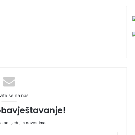
vite se na naš
obavještavanje!
sa posljednjim novostima.