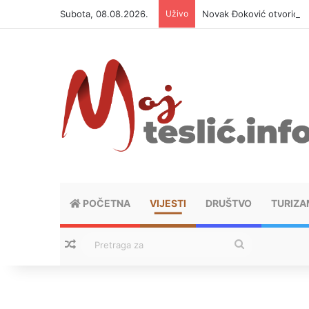
Subota, 08.08.2026.
Uživo
Novak Đoković otvorio du
POČETNA
VIJESTI
DRUŠTVO
TURIZA
Nasumični tekstovi
Pretraga
za