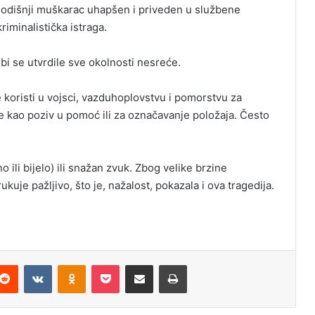
odišnji muškarac uhapšen i priveden u službene
kriminalistička istraga.
o bi se utvrdile sve okolnosti nesreće.
 koristi u vojsci, vazduhoplovstvu i pomorstvu za
će kao poziv u pomoć ili za označavanje položaja. Često
o ili bijelo) ili snažan zvuk. Zbog velike brzine
uje pažljivo, što je, nažalost, pokazala i ova tragedija.
Reddit
VKontakte
Odnoklassniki
Pocket
Podijeli putem Emaila
Odštampaj