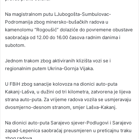
Na magistralnom putu LJubogošta-Sumbulovac-
Podromanija zbog minersko-bušačkih radova u
kamenolomu “Rogoušić” dolaziće do povremene obustave
saobraćaja od 12.00 do 16.00 časova radnim danima i
subotom.
Jednom trakom zbog aktiviranih klizišta vozi se i
regionalnim putem Ukrina-Gornja Vijaka.
U FBiH zbog sanacije kolovoza na dionici auto-puta
Kakanj-Lašva, u dužini od tri kilometra, zatvorena je lijeva
strana auto-puta. Za vrijeme radova vozila se usmjeravaju
dvosmjerno-desnom stranom, smjer Lašva-Kakanj.
Na dionici auto-puta Sarajevo sjever-Podlugovi i Sarajevo
zapad-Lepenica saobraćaj preusmjeren u preticajnu traku
zbog radova.