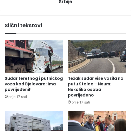
e
Srbije
z
m
u
i
:
l
V
Slični tekstovi
i
a
o
ž
n
n
e
o
p
j
o
e
t
d
r
a
a
s
Sudar teretnog i putničkog
Težak sudar više vozila na
ž
e
voza kod Bjelovara: Ima
putu Stolac – Neum:
i
i
povrijeđenih
Nekoliko osoba
v
o
povrijeđeno
prije 17 sati
a
v
prije 17 sati
n
d
j
j
a
e
P
č
a
u