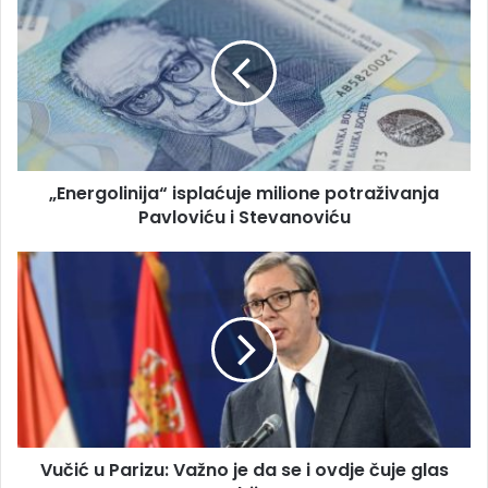
m
E
a
n
i
e
l
r
a
g
d
o
r
l
e
i
s
„Energolinija“ isplaćuje milione potraživanja
n
u
Pavloviću i Stevanoviću
i
j
a
V
“
u
i
č
s
i
p
ć
l
u
a
P
ć
a
u
r
j
Vučić u Parizu: Važno je da se i ovdje čuje glas
i