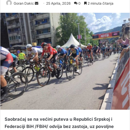
Goran Dakic
S
25 Aprila, 2026
0
2 minuta čitanja
e
n
d
a
n
e
m
a
i
l
Saobraćaj se na većini puteva u Republici Srpskoj i
Federaciji BiH /FBiH/ odvija bez zastoja, uz povoljne