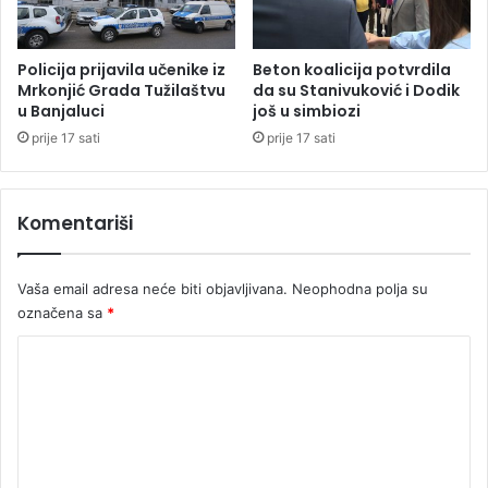
v
j
l
e
o
g
Policija prijavila učenike iz
Beton koalicija potvrdila
v
l
Mrkonjić Grada Tužilaštvu
da su Stanivuković i Dodik
i
u Banjaluci
još u simbiozi
a
ć
s
prije 17 sati
prije 17 sati
u
S
i
r
S
b
Komentariši
t
i
e
j
v
e
Vaša email adresa neće biti objavljivana.
Neophodna polja su
a
označena sa
*
n
o
K
v
i
o
ć
m
u
e
n