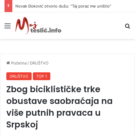
Novak Đoković otvorio dušu: “Taj poraz me uništio”
Meni
P
Početna
/
DRUŠTVO
DRUŠTVO
TOP 1
Zbog biciklističke trke
obustave saobraćaja na
više putnih pravaca u
Srpskoj