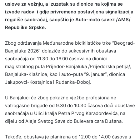
uslove za vožnju, a izuzetak su dionice na kojima se
izvode radovi i gdje privremeno postavljena signalizacija
reguliše saobraćaj, saopštio je Auto-moto savez /AMS/
Republike Srpske.
Zbog održavanja Međunarodne biciklističke trke “Beograd-
Banjaluka 2026” dolaziće do sukcesivnih obustava
saobraćaja od 11.30 do 16.00 časova na dionici
magistralnog puta Prijedor-Banjaluka /Prijedorska petlja/,
Banjaluka-Klašnice, kao i auto-puta “9. januar”, dionica
Jakupovci-Kostajnica i Rudanka-Doboj.
U Banjaluci će zbog pokazne vježbe profesionalne
vatrogasne brigade od 9.30 do 10.30 časova doći obustave
saobraćaja u Ulici kralja Petra Prvog Karađorđevića, na
dijelu od Aleje Svetog Save do Bulevara cara Dušana.
Takođe, obustava je planirana od 12.00 do 14.00 časova u