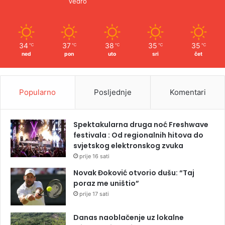
Vedro
34
37
38
35
35
℃
℃
℃
℃
℃
ned
pon
uto
sri
čet
Popularno
Posljednje
Komentari
Spektakularna druga noć Freshwave
festivala : Od regionalnih hitova do
svjetskog elektronskog zvuka
prije 16 sati
Novak Đoković otvorio dušu: “Taj
poraz me uništio”
prije 17 sati
Danas naoblačenje uz lokalne