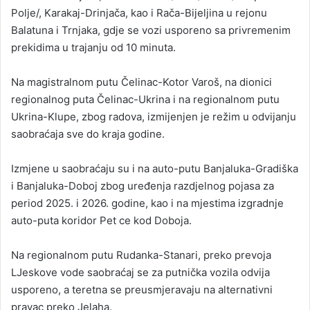
Polje/, Karakaj-Drinjača, kao i Rača-Bijeljina u rejonu
Balatuna i Trnjaka, gdje se vozi usporeno sa privremenim
prekidima u trajanju od 10 minuta.
Na magistralnom putu Čelinac-Kotor Varoš, na dionici
regionalnog puta Čelinac-Ukrina i na regionalnom putu
Ukrina-Klupe, zbog radova, izmijenjen je režim u odvijanju
saobraćaja sve do kraja godine.
Izmjene u saobraćaju su i na auto-putu Banjaluka-Gradiška
i Banjaluka-Doboj zbog uređenja razdjelnog pojasa za
period 2025. i 2026. godine, kao i na mjestima izgradnje
auto-puta koridor Pet ce kod Doboja.
Na regionalnom putu Rudanka-Stanari, preko prevoja
LJeskove vode saobraćaj se za putnička vozila odvija
usporeno, a teretna se preusmjeravaju na alternativni
pravac preko Jelaha.