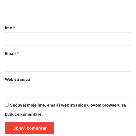
t
a
r
Ime
*
*
Email
*
Web stranica
Sačuvaj moje ime, email i web stranicu u ovom browseru za
buduće komentare.