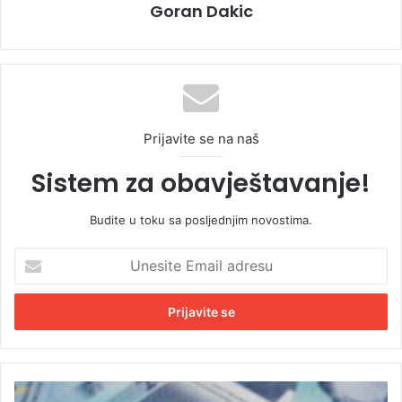
Goran Dakic
Prijavite se na naš
Sistem za obavještavanje!
Budite u toku sa posljednjim novostima.
U
n
e
s
i
t
e
E
„