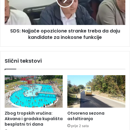
p
a
r
j
v
j
o
a
m
SDS: Najjače opozicione stranke treba da daju
č
a
kandidate za inokosne funkcije
e
j
o
s
p
k
o
Slični tekstovi
i
z
h
i
p
c
r
i
a
o
z
n
n
e
i
s
k
t
Zbog tropskih vrućina:
Otvorena sezona
a
r
Akvana i gradska kupališta
asfaltiranja
u
a
besplatni tri dana
prije 2 sata
B
n