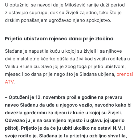
U optužnici se navodi da je Milošević ranije duži period
zlostavljao suprugu, dok su živjeli zajedno, tako što je
drskim ponašanjem ugrožavao njeno spokojstvo.
Prijetio ubistvom mjesec dana prije zločina
Slađana je napustila kuću u kojoj su živjeli i sa njihove
dvije maloljetne kćerke otišla da živi kod svojih roditelja u
Veliku Brusnicu. Savo joj je zbog toga prijetio ubistvom,
mjesec i po dana prije nego što je Slađana ubijena,
prenosi
ATV
.
–
Optuženi je 12. novembra prošle godine na prevaru
naveo Slađanu da uđe u njegovo vozilo, navodno kako bi
dovezla garderobu za djecu iz kuće u kojoj su živjeli.
Odvezao ju je na osamljeno mjesto i u glavu joj uperio
pištolj. Prijetio je da će ju ubiti ukoliko ne ostavi N.M. i
svoje roditelje. Slađana je tu prijetnju ozbiljno shvatila,