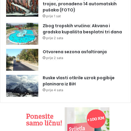
trojac, pronađeno 14 automatskih
pušaka (FOTO)
prije 1 sat
Zbog tropskih vrućina: Akvana i
gradska kupališta besplatni tri dana
prije 2 sata
Otvorena sezona asfaltiranja
prije 2 sata
Ruske vlasti otkrile uzrok pogibije
planinara iz BiH
prije 4 sata