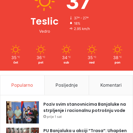
37
Teslic
37º - 27º
18%
2.95 km/h
Vedro
35
36
34
35
38
℃
℃
℃
℃
℃
čet
pet
sub
ned
pon
Popularno
Posljednje
Komentari
Poziv svim stanovnicima Banjaluke na
strpljenje i racionalnu potrošnju vode
prije 1 sat
PU Banjaluka u akciji “Trasa”: Uhapšen