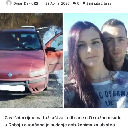
Goran Dakic
S
29 Aprila, 2026
0
2 minuta čitanja
e
n
d
a
n
e
m
a
i
l
Završnim riječima tužilaštva i odbrane u Okružnom sudu
u Doboju okončano je suđenje optuženima za ubistvo