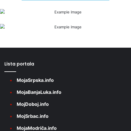
Lista portala
MojaSrpska.info
MojaBanjaLuka.info
MojDoboj.info
MojSrbac.info
MojaModriča.info