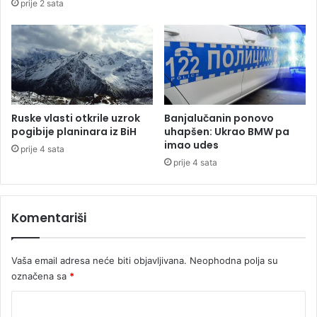
prije 2 sata
a
k
n
e
j
t
a
r
l
e
u
b
c
a
i
d
Ruske vlasti otkrile uzrok
Banjalučanin ponovo
a
pogibije planinara iz BiH
uhapšen: Ukrao BMW pa
d
imao udes
prije 4 sata
a
prije 4 sata
j
u
k
Komentariši
a
n
d
Vaša email adresa neće biti objavljivana.
Neophodna polja su
i
označena sa
*
d
a
K
t