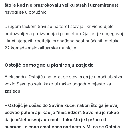
što je kod nje pruzrokovalu veliku strah i uznemirenost
–
navodi se u optužnici.
Drugom tačkom Savi se na teret stavlja i krivično djelo
nedozvoljena proizvodnja i promet oružja, jer je u njegovoj
i kući njegovih roditelja pronađeno šest puščanih metaka i
22 komada malokalibarske municije.
Ostojić pomogao u planiranju zasjede
Aleksandru Ostojiću na teret se stavlja da je u noći ubistva
vozio Savu po selu kako bi našao pogodno mjesto za
zasjedu.
–
Ostojić je došao do Savine kuće, nakon što ga je ovaj
pozvao putem aplikacije “mesindžer”. Savo mu je rekao
da je oštetio svoj automobil tako što je bježao od
supruge i njenog emotivnog partnera N.M, pa se Ostojić