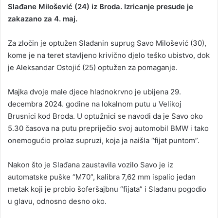
Slađane Milošević (24) iz Broda. Izricanje presude je
zakazano za 4. maj.
Za zločin je optužen Slađanin suprug Savo Milošević (30),
kome je na teret stavljeno krivično djelo teško ubistvo, dok
je Aleksandar Ostojić (25) optužen za pomaganje.
Majka dvoje male djece hladnokrvno je ubijena 29.
decembra 2024. godine na lokalnom putu u Velikoj
Brusnici kod Broda. U optužnici se navodi da je Savo oko
5.30 časova na putu prepriječio svoj automobil BMW i tako
onemogućio prolaz supruzi, koja ja naišla “fijat puntom”.
Nakon što je Slađana zaustavila vozilo Savo je iz
automatske puške “M70”, kalibra 7,62 mm ispalio jedan
metak koji je probio šoferšajbnu “fijata” i Slađanu pogodio
u glavu, odnosno desno oko.