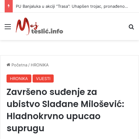
PU Banjaluka u akciji “Trasa”: Uhapšen trojac, pronađeno 14 automatskih pušaka (FOTO)
Meni
P
Početna
/
HRONIKA
HRONIKA
VIJESTI
Završeno suđenje za
ubistvo Slađane Milošević:
Hladnokrvno upucao
suprugu