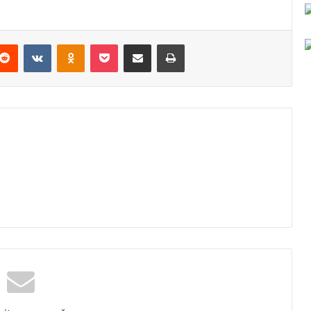
Reddit
VKontakte
Odnoklassniki
Pocket
Podijeli putem Emaila
Odštampaj