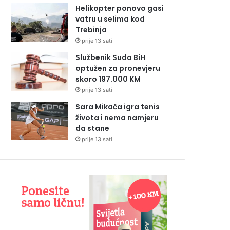
Helikopter ponovo gasi
vatru u selima kod
Trebinja
prije 13 sati
Službenik Suda BiH
optužen za pronevjeru
skoro 197.000 KM
prije 13 sati
Sara Mikača igra tenis
života i nema namjeru
da stane
prije 13 sati