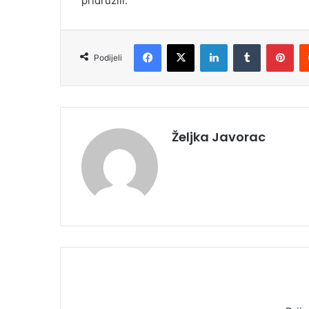
pridružili.
Facebook
X
LinkedIn
Tumblr
Pinterest
Podijeli
Željka Javorac