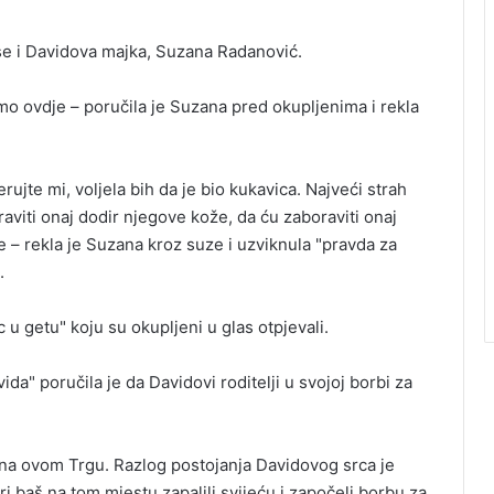
se i Davidova majka, Suzana Radanović.
mo ovdje – poručila je Suzana pred okupljenima i rekla
rujte mi, voljela bih da je bio kukavica. Najveći strah
aviti onaj dodir njegove kože, da ću zaboraviti onaj
 – rekla je Suzana kroz suze i uzviknula "pravda za
.
u getu" koju su okupljeni u glas otpjevali.
da" poručila je da Davidovi roditelji u svojoj borbi za
 na ovom Trgu. Razlog postojanja Davidovog srca je
i baš na tom mjestu zapalili svijeću i započeli borbu za