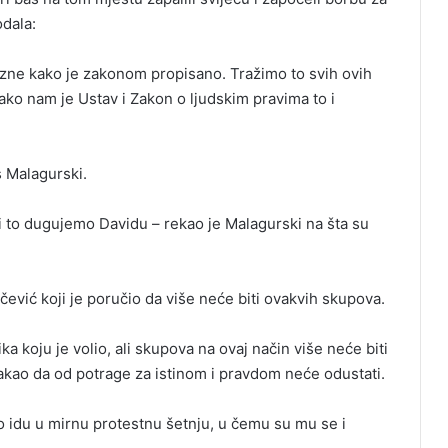
odala:
zne kako je zakonom propisano. Tražimo to svih ovih
ko nam je Ustav i Zakon o ljudskim pravima to i
s Malagurski.
 mi to dugujemo Davidu – rekao je Malagurski na šta su
ević koji je poručio da više neće biti ovakvih skupova.
ka koju je volio, ali skupova na ovaj način više neće biti
stakao da od potrage za istinom i pravdom neće odustati.
 idu u mirnu protestnu šetnju, u čemu su mu se i