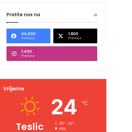
Pratite nas na
44.000
1.800
Pratilaca
Pratilaca
1.400
Pratilaca
Vrijeme
24
℃
Teslic
35º - 24º
49%