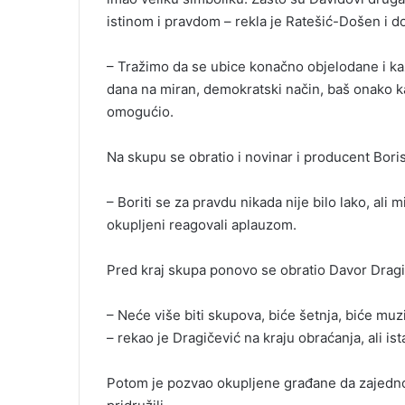
istinom i pravdom – rekla je Ratešić-Došen i d
– Tražimo da se ubice konačno objelodane i ka
dana na miran, demokratski način, baš onako ka
omogućio.
Na skupu se obratio i novinar i producent Bori
– Boriti se za pravdu nikada nije bilo lako, ali
okupljeni reagovali aplauzom.
Pred kraj skupa ponovo se obratio Davor Dragič
– Neće više biti skupova, biće šetnja, biće muzi
– rekao je Dragičević na kraju obraćanja, ali i
Potom je pozvao okupljene građane da zajedno