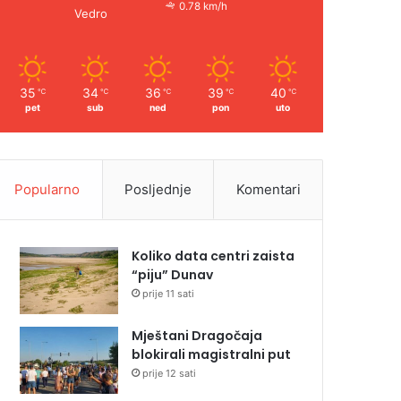
0.78 km/h
Vedro
35
34
36
39
40
℃
℃
℃
℃
℃
pet
sub
ned
pon
uto
Popularno
Posljednje
Komentari
Koliko data centri zaista
“piju” Dunav
prije 11 sati
Mještani Dragočaja
blokirali magistralni put
prije 12 sati