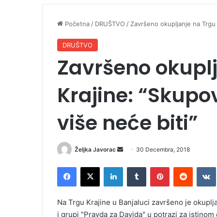
Početna
/
DRUŠTVO
/
Završeno okupljanje na Trgu 
DRUŠTVO
Završeno okuplj
Krajine: “Skupo
više neće biti”
Željka Javorac
S
30 Decembra, 2018
e
Facebook
X
LinkedIn
Tumblr
Pinterest
Reddit
VK
n
d
a
Na Trgu Krajine u Banjaluci završeno je okuplja
n
i grupi "Pravda za Davida" u potrazi za istino