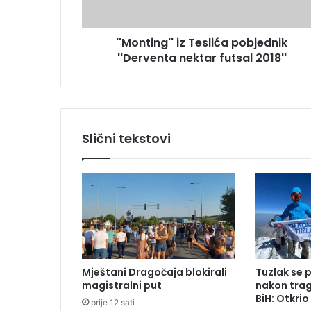
e
n
s
g
u
''Monting'' iz Teslića pobjednik
'
''Derventa nektar futsal 2018''
'
i
z
T
e
s
Slični tekstovi
l
i
ć
a
p
o
b
j
e
Mještani Dragočaja blokirali
Tuzlak se 
d
magistralni put
nakon trag
n
BiH: Otkri
prije 12 sati
i