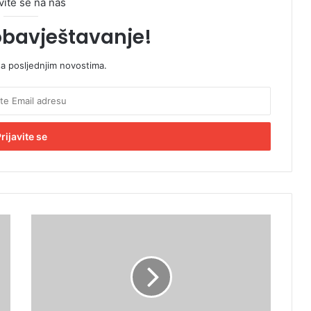
vite se na naš
obavještavanje!
sa posljednjim novostima.
S
l
a
đ
a
n
a