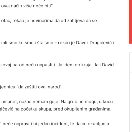
ovaj način više neće biti".
otac, rekao je novinarima da od zahtjeva da se
zali smo ko smo i šta smo – rekao je Davor Dragičević i
a ovaj narod neću napustiti. Ja idem do kraja. Ja i David
dnicu "da zaštiti ovaj narod".
e u amanet, nazad nemam gdje. Na grob ne mogu, u kucu
gičević na početku skupa, pred okupljenim građanima.
 neće napraviti ni jedan incident, te da će okupljanja