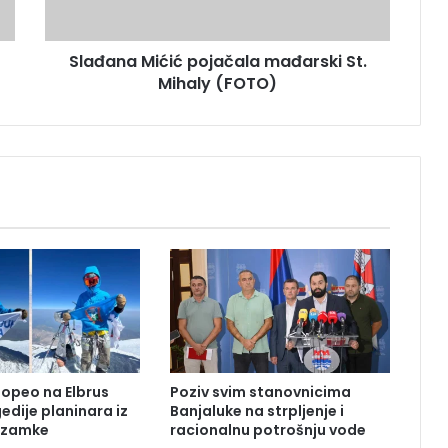
M
i
Slađana Mićić pojačala mađarski St.
ć
Mihaly (FOTO)
i
ć
p
o
j
a
č
a
l
a
m
a
đ
a
r
popeo na Elbrus
Poziv svim stanovnicima
s
edije planinara iz
Banjaluke na strpljenje i
k
o zamke
racionalnu potrošnju vode
i