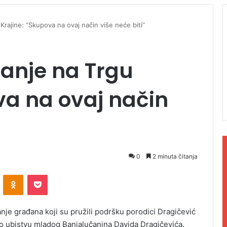
Krajine: “Skupova na ovaj način više neće biti”
anje na Trgu
va na ovaj način
0
2 minuta čitanja
ontakte
Odnoklassniki
Pocket
nje građana koji su pružili podršku porodici Dragičević
m o ubistvu mladog Banjalučanina Davida Dragičevića.