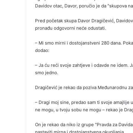
e
Davidov otac, Davor, poručio je da "skupova na 
m
a
Pred početak skupa Davor Dragičević, Davidov 
i
pronađu odgovorni neće odustati.
l
– Mi smo mirni i dostojanstveni 280 dana. Poka
dodao:
– Ja ću reći svoje zahtjeve i odavde ne idem. J
smo jedno.
Dragičević je rekao da poziva Međunarodnu zaje
– Dragi moj sine, predao sam ti svoje amajlij
ne mogu, u tvoju sobu ne mogu – rekao je Dra
On je rekao da niko iz grupe "Pravda za Davida"
nastaviti mirna i dostojanstvena okupljanja.