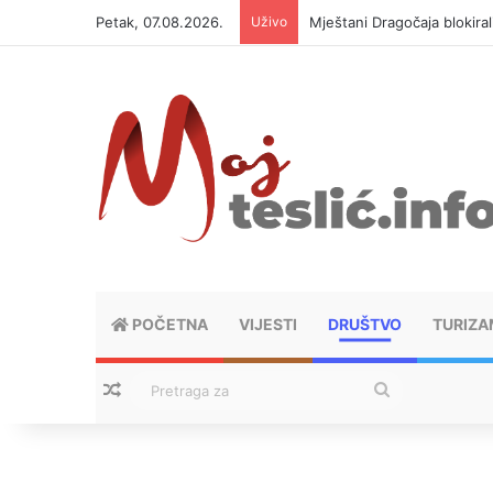
Petak, 07.08.2026.
Uživo
Mještani Dragočaja blokiral
POČETNA
VIJESTI
DRUŠTVO
TURIZA
Nasumični tekstovi
Pretraga
za