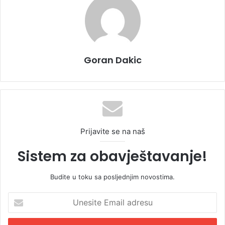
Goran Dakic
Prijavite se na naš
Sistem za obavještavanje!
Budite u toku sa posljednjim novostima.
U
n
e