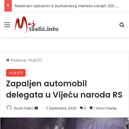
Maskirani razbojnici iz budvanskog marketa odnijeli 320.000 evra
Meni
P
Početna
/
VIJESTI
VIJESTI
Zapaljen automobil
delegata u Vijeću naroda RS
Goran Dakic
S
2 Septembra, 2025
0
1 minut čitanja
e
n
d