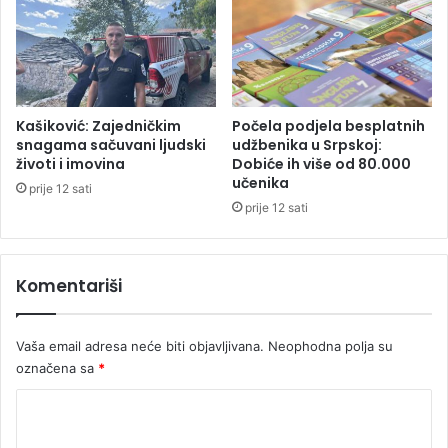
0
l
j
u
d
i
Kašiković: Zajedničkim
Počela podjela besplatnih
snagama sačuvani ljudski
udžbenika u Srpskoj:
životi i imovina
Dobiće ih više od 80.000
učenika
prije 12 sati
prije 12 sati
Komentariši
Vaša email adresa neće biti objavljivana.
Neophodna polja su
označena sa
*
K
o