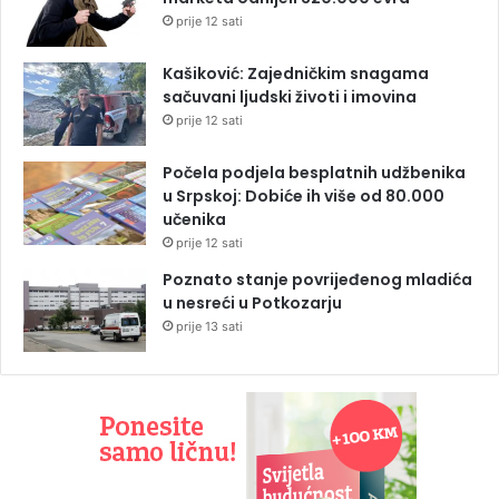
prije 12 sati
Kašiković: Zajedničkim snagama
sačuvani ljudski životi i imovina
prije 12 sati
Počela podjela besplatnih udžbenika
u Srpskoj: Dobiće ih više od 80.000
učenika
prije 12 sati
Poznato stanje povrijeđenog mladića
u nesreći u Potkozarju
prije 13 sati