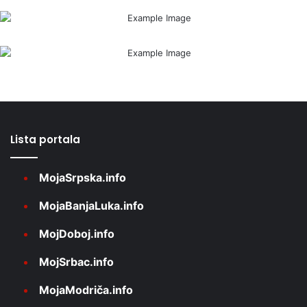
Lista portala
MojaSrpska.info
MojaBanjaLuka.info
MojDoboj.info
MojSrbac.info
MojaModriča.info