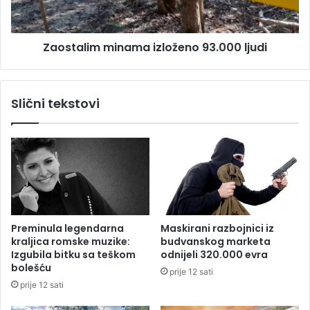
k
l
a
i
m
m
Zaostalim minama izloženo 93.000 ljudi
i
m
o
i
n
n
a
a
Slični tekstovi
m
a
i
z
l
o
ž
e
n
Preminula legendarna
Maskirani razbojnici iz
o
kraljica romske muzike:
budvanskog marketa
9
Izgubila bitku sa teškom
odnijeli 320.000 evra
3
bolešću
prije 12 sati
.
prije 12 sati
0
0