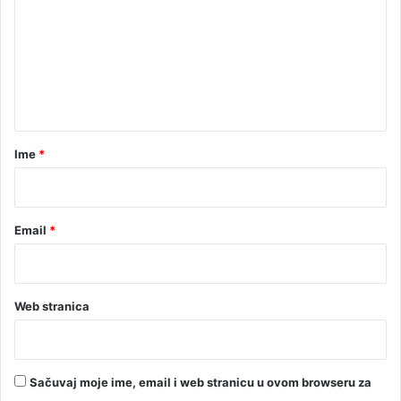
m
e
n
t
a
r
Ime
*
*
Email
*
Web stranica
Sačuvaj moje ime, email i web stranicu u ovom browseru za