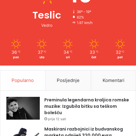
Teslic
36º - 19º
62%
1.97 km/h
Vedro
36
37
34
33
32
℃
℃
℃
℃
℃
pon
uto
sri
čet
pet
Popularno
Posljednje
Komentari
Preminula legendarna kraljica romske
muzike: Izgubila bitku sa teškom
bolešću
prije 12 sati
Maskirani razbojnici iz budvanskog
marketa odnijeli 320.000 evra