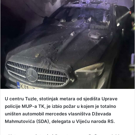
a
n
e
m
a
i
l
U centru Tuzle, stotinjak metara od sjedišta Uprave
policije MUP-a TK, je izbio požar u kojem je totalno
uništen automobil mercedes vlasništva Dževada
Mahmutovića (SDA), delegata u Vijeću naroda RS.