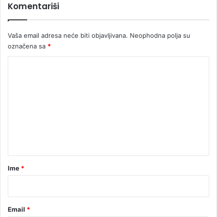
Komentariši
i
s
e
Vaša email adresa neće biti objavljivana.
Neophodna polja su
l
označena sa
*
j
a
K
k
u
o
m
e
n
t
a
r
Ime
*
*
Email
*