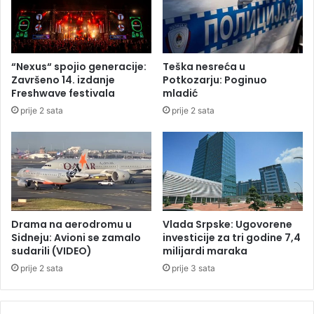
ć
e
e
u
v
p
t
u
“Nexus“ spojio generacije:
Teška nesreća u
e
c
Završeno 14. izdanje
Potkozarju: Poginuo
n
a
Freshwave festivala
mladić
d
o
prije 2 sata
prije 2 sata
e
s
r
u
z
p
a
r
r
u
a
g
s
j
v
u
Drama na aerodromu u
Vlada Srpske: Ugovorene
j
t
Sidneju: Avioni se zamalo
investicije za tri godine 7,4
e
r
sudarili (VIDEO)
milijardi maraka
t
o
prije 2 sata
prije 3 sata
u
s
u
K