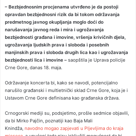
– Bezbjednosnim procjenama utvrđeno je da postoji
opravdan bezbjednosni rizik da bi tokom održavanja
predmetnog javnog okupljanja moglo doći do
narušavanja javnog reda i mira i ugrožavanja
bezbjednosti građana i imovine, vršenja krivičnih djela,
ugrožavanja ljudskih prava i sloboda i posebnih
manjinskih prava i sloboda drugih lica kao i ugrožavanja
bezbjednosti lica i imovine –
saopštila je Uprava policije
Crne Gore, danas 18. maja.
Održavanje koncerta bi, kako se navodi, potencijalno
narušilo građanski i multietnički sklad Crne Gore, koja je i
Ustavom Crne Gore definisana kao građanska država.
Crnogorski mediji su, podsjetimo, prošle sedmice objavili,
da bi Mirko Pajčin, poznatiji kao Baja Mali
Knindža,
navodno mogao zapjevati u Pljevljima do kraja
mjeseca
, a upućeni tada nisu isključili mogućnost da bi