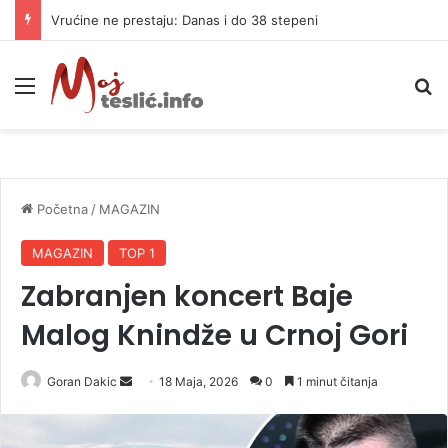
Vrućine ne prestaju: Danas i do 38 stepeni
Meni
P
Početna
/
MAGAZIN
MAGAZIN
TOP 1
Zabranjen koncert Baje
Malog Knindže u Crnoj Gori
Goran Dakic
S
18 Maja, 2026
0
1 minut čitanja
e
n