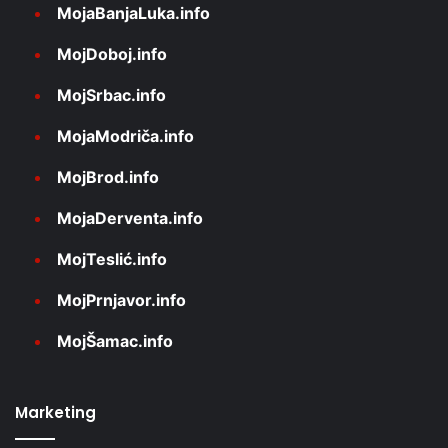
MojaBanjaLuka.info
MojDoboj.info
MojSrbac.info
MojaModriča.info
MojBrod.info
MojaDerventa.info
MojTeslić.info
MojPrnjavor.info
MojŠamac.info
Marketing