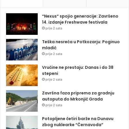
“Nexus“ spojio generacije: Završeno
14. izdanje Freshwave festivala
prije 2 sata
Teška nesreća u Potkozarju: Poginuo
mladić
prije 2 sata
Vrućine ne prestaju: Danas i do 38
stepeni
prije 2 sata
Završna faza priprema za gradnju
autoputa do Mrkonjić Grada
prije 2 sata
Potopljene četiri barže na Dunavu
zbog nuklearke “Černavoda”