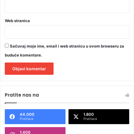
Web stranica
Sačuvaj moje ime, email i web stranicu u ovom browseru za
buduće komentare.
A
l
Pratite nas na
t
e
44.000
1.800
r
Pratilaca
Pratilaca
n
1.400
a