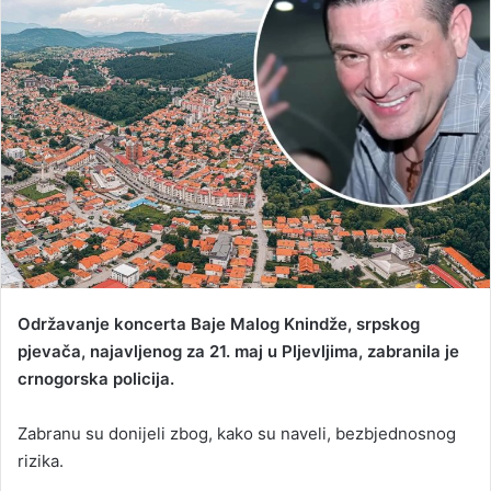
d
a
n
e
m
a
i
l
Održavanje koncerta Baje Malog Knindže, srpskog
pjevača, najavljenog za 21. maj u Pljevljima, zabranila je
crnogorska policija.
Zabranu su donijeli zbog, kako su naveli, bezbjednosnog
rizika.