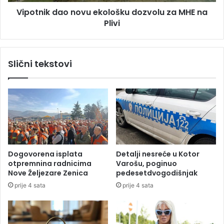
d
r
Vipotnik dao novu ekološku dozvolu za MHE na
a
e
Plivi
o
d
n
s
o
t
v
Slični tekstovi
a
u
v
e
n
k
i
o
c
l
i
o
m
š
a
k
b
u
Dogovorena isplata
Detalji nesreće u Kotor
o
d
otpremnina radnicima
Varošu, poginuo
r
o
Nove Željezare Zenica
pedesetdvogodišnjak
a
z
prije 4 sata
prije 4 sata
č
v
k
o
i
l
h
u