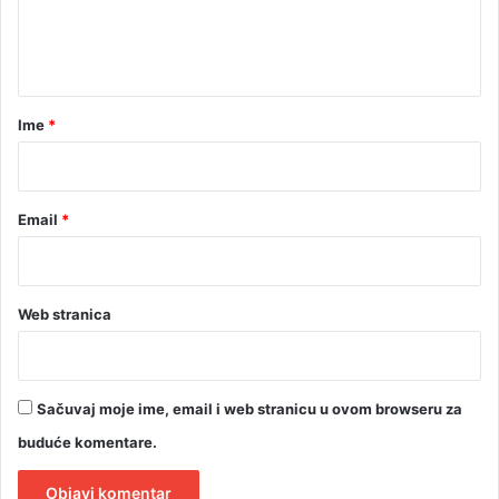
n
t
a
r
Ime
*
*
Email
*
Web stranica
Sačuvaj moje ime, email i web stranicu u ovom browseru za
buduće komentare.