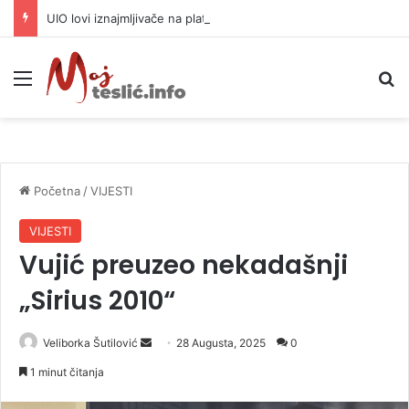
UIO lovi iznajmljivače na platformama Airbnb, Booking i Locktrip
Meni
P
Početna
/
VIJESTI
VIJESTI
Vujić preuzeo nekadašnji
„Sirius 2010“
Veliborka Šutilović
S
28 Augusta, 2025
0
e
1 minut čitanja
n
d