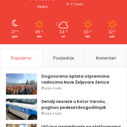
1.7 km/h
Vedro
27
36
33
33
32
℃
℃
℃
℃
℃
pon
uto
sri
čet
pet
Popularno
Posljednje
Komentari
Dogovorena isplata otpremnina
radnicima Nove Željezare Zenica
prije 4 sata
Detalji nesreće u Kotor Varošu,
poginuo pedesetdvogodišnjak
prije 4 sata
UIO lovi iznajmljivače na platformama