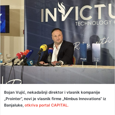
a
n
e
m
a
i
l
Bojan Vujić, nekadašnji direktor i vlasnik kompanije
„Prointer“, novi je vlasnik firme „Nimbus Innovations“ iz
Banjaluke,
otkriva portal CAPITAL.