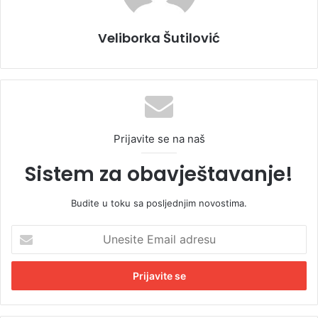
Veliborka Šutilović
Prijavite se na naš
Sistem za obavještavanje!
Budite u toku sa posljednjim novostima.
U
n
e
s
i
t