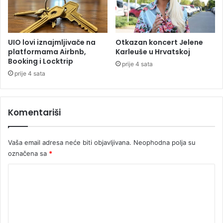
k
z
a
a
t
M
e
H
UIO lovi iznajmljivače na
Otkazan koncert Jelene
g
E
platformama Airbnb,
Karleuše u Hrvatskoj
o
n
Booking i Locktrip
prije 4 sata
r
a
prije 4 sata
i
P
j
l
a
i
Komentariši
v
i
Vaša email adresa neće biti objavljivana.
Neophodna polja su
označena sa
*
K
o
m
e