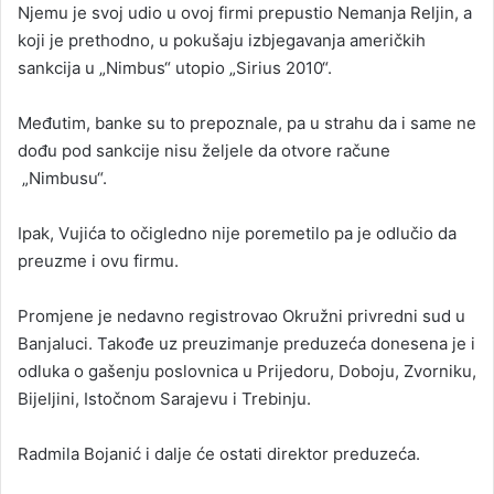
Njemu je svoj udio u ovoj firmi prepustio Nemanja Reljin, a
koji je prethodno, u pokušaju izbjegavanja američkih
sankcija u „Nimbus“ utopio „Sirius 2010“.
Međutim, banke su to prepoznale, pa u strahu da i same ne
dođu pod sankcije nisu željele da otvore račune
„Nimbusu“.
Ipak, Vujića to očigledno nije poremetilo pa je odlučio da
preuzme i ovu firmu.
Promjene je nedavno registrovao Okružni privredni sud u
Banjaluci. Takođe uz preuzimanje preduzeća donesena je i
odluka o gašenju poslovnica u Prijedoru, Doboju, Zvorniku,
Bijeljini, Istočnom Sarajevu i Trebinju.
Radmila Bojanić i dalje će ostati direktor preduzeća.