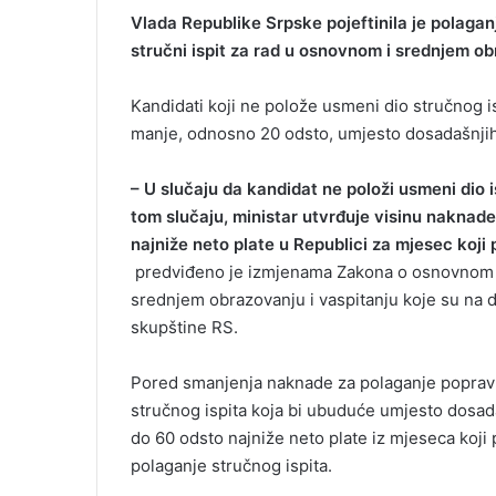
Vlada Republike Srpske pojeftinila je polagan
stručni ispit za rad u osnovnom i srednjem o
Kandidati koji ne polože usmeni dio stručnog i
manje, odnosno 20 odsto, umjesto dosadašnjih 
– U slučaju da kandidat ne položi usmeni dio is
tom slučaju, ministar utvrđuje visinu naknad
najniže neto plate u Republici za mjesec koji
predviđeno je izmjenama Zakona o osnovnom v
srednjem obrazovanju i vaspitanju koje su na
skupštine RS.
Pored smanjenja naknade za polaganje popravn
stručnog ispita koja bi ubuduće umjesto dosada
do 60 odsto najniže neto plate iz mjeseca koji
polaganje stručnog ispita.