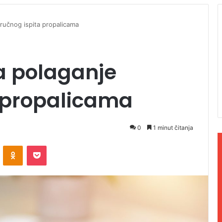
tručnog ispita propalicama
la polaganje
a propalicama
0
1 minut čitanja
ontakte
Odnoklassniki
Pocket