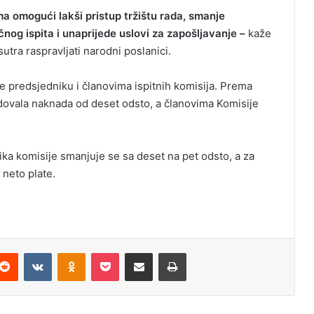
ma omogući lakši pristup tržištu rada, smanje
čnog ispita i unaprijede uslovi za zapošljavanje –
kaže
tra raspravljati narodni poslanici.
 predsjedniku i članovima ispitnih komisija. Prema
dovala naknada od deset odsto, a članovima Komisije
a komisije smanjuje se sa deset na pet odsto, a za
 neto plate.
Reddit
VKontakte
Odnoklassniki
Pocket
Podijeli putem Emaila
Odštampaj