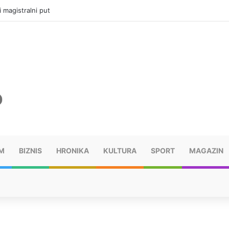
ru u selima kod Trebinja
M
BIZNIS
HRONIKA
KULTURA
SPORT
MAGAZIN