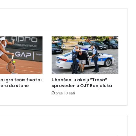
i
c
a
u
M
o
d
r
i
č
i
,
 igra tenis života i
Uhapšeni u akciji “Trasa”
P
eru da stane
sproveden u OJT Banjaluka
D
prije 10 sati
P
v
i
š
e
n
i