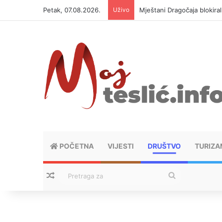
Petak, 07.08.2026.
Uživo
Helikopter ponovo gasi vat
POČETNA
VIJESTI
DRUŠTVO
TURIZA
Nasumični tekstovi
Pretraga
za