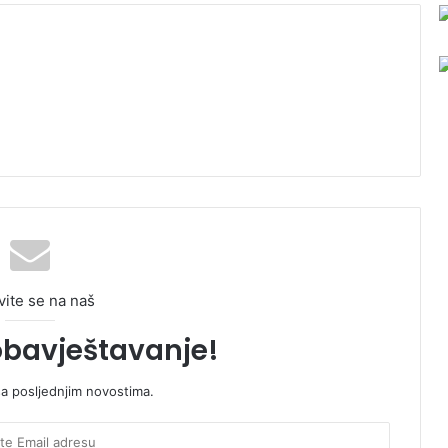
vite se na naš
obavještavanje!
sa posljednjim novostima.