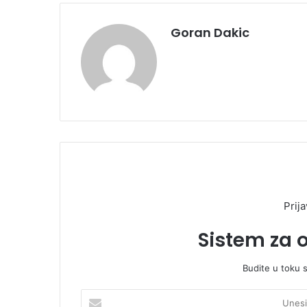
Goran Dakic
Prija
Sistem za 
Budite u toku 
U