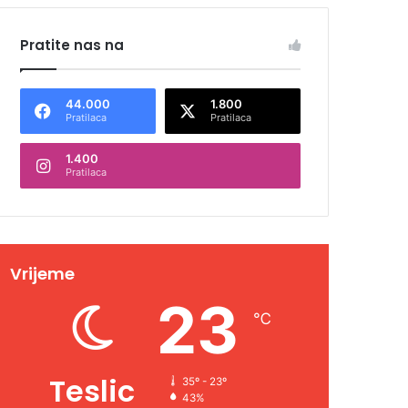
Pratite nas na
44.000
1.800
Pratilaca
Pratilaca
1.400
Pratilaca
Vrijeme
23
℃
Teslic
35º - 23º
43%