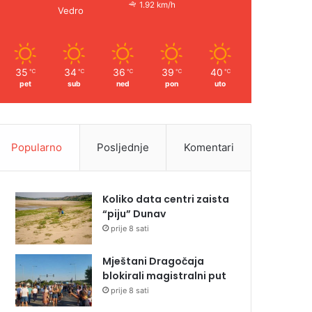
1.92 km/h
Vedro
35
34
36
39
40
℃
℃
℃
℃
℃
pet
sub
ned
pon
uto
Popularno
Posljednje
Komentari
Koliko data centri zaista
“piju” Dunav
prije 8 sati
Mještani Dragočaja
blokirali magistralni put
prije 8 sati