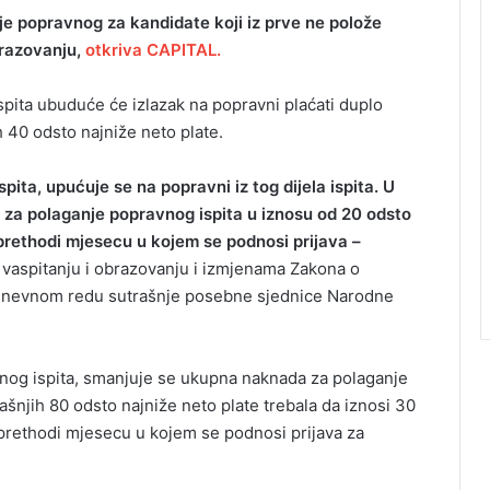
je popravnog za kandidate koji iz prve ne polože
brazovanju,
otkriva CAPITAL.
spita ubuduće će izlazak na popravni plaćati duplo
40 odsto najniže neto plate.
pita, upućuje se na popravni iz tog dijela ispita. U
e za polaganje popravnog ispita u iznosu od 20 odsto
 prethodi mjesecu u kojem se podnosi prijava –
aspitanju i obrazovanju i izmjenama Zakona o
 dnevnom redu sutrašnje posebne sjednice Narodne
og ispita, smanjuje se ukupna naknada za polaganje
šnjih 80 odsto najniže neto plate trebala da iznosi 30
 prethodi mjesecu u kojem se podnosi prijava za