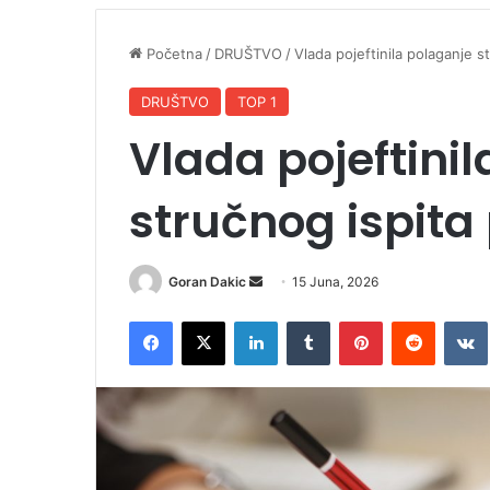
Početna
/
DRUŠTVO
/
Vlada pojeftinila polaganje s
DRUŠTVO
TOP 1
Vlada pojeftini
stručnog ispit
Goran Dakic
S
15 Juna, 2026
e
Facebook
X
LinkedIn
Tumblr
Pinterest
Reddit
VK
n
d
a
n
e
m