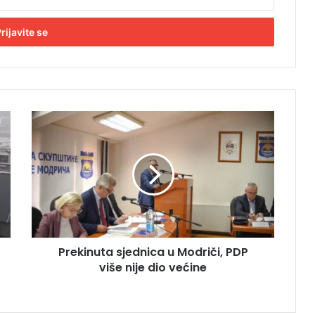
P
r
e
k
i
n
u
t
a
Prekinuta sjednica u Modriči, PDP
s
više nije dio većine
j
e
d
n