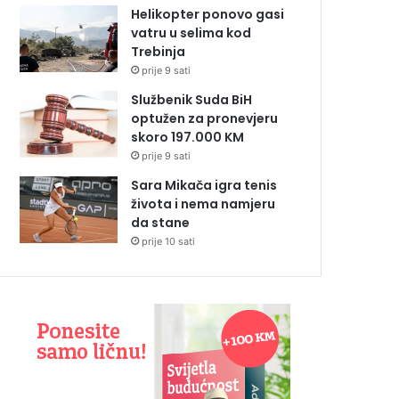
Helikopter ponovo gasi
vatru u selima kod
Trebinja
prije 9 sati
Službenik Suda BiH
optužen za pronevjeru
skoro 197.000 KM
prije 9 sati
Sara Mikača igra tenis
života i nema namjeru
da stane
prije 10 sati