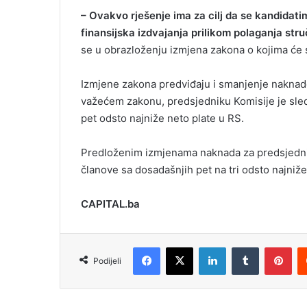
– Ovakvo rješenje ima za cilj da se kandidati
finansijska izdvajanja prilikom polaganja stru
se u obrazloženju izmjena zakona o kojima će su
Izmjene zakona predviđaju i smanjenje naknade
važećem zakonu, predsjedniku Komisije je sle
pet odsto najniže neto plate u RS.
Predloženim izmjenama naknada za predsjednik
članove sa dosadašnjih pet na tri odsto najniže
CAPITAL.ba
Facebook
X
LinkedIn
Tumblr
Pinterest
Podijeli