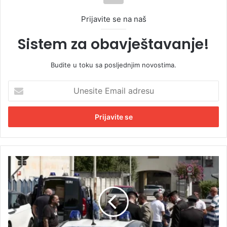
Prijavite se na naš
Sistem za obavještavanje!
Budite u toku sa posljednjim novostima.
U
n
e
s
i
t
e
E
M
m
u
a
ž
i
u
l
b
a
i
d
o