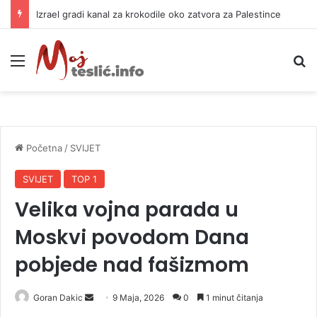
Izrael gradi kanal za krokodile oko zatvora za Palestince
Meni
P
Početna
/
SVIJET
SVIJET
TOP 1
Velika vojna parada u
Moskvi povodom Dana
pobjede nad fašizmom
Goran Dakic
S
9 Maja, 2026
0
1 minut čitanja
e