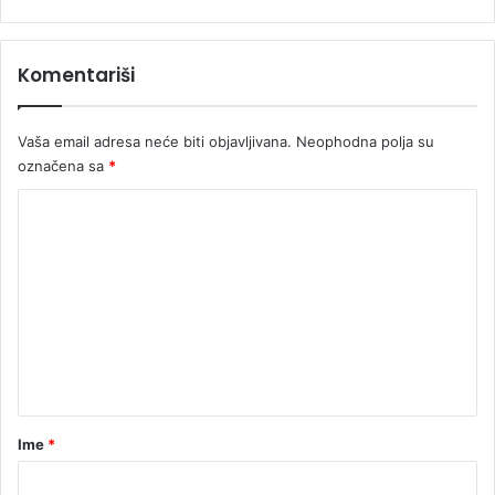
d
e
n
Komentariši
d
e
Vaša email adresa neće biti objavljivana.
Neophodna polja su
označena sa
*
K
o
m
e
n
t
a
r
Ime
*
*