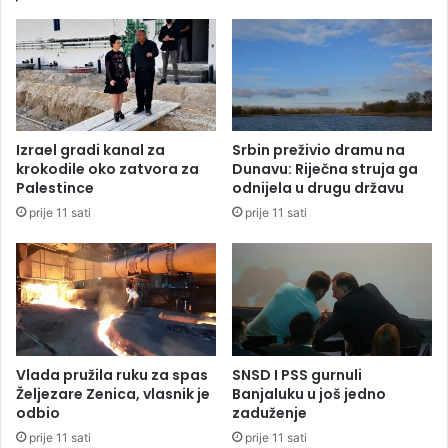
n
ć
a
u
g
j
r
e
o
2
b
5
u
,
Izrael gradi kanal za
Srbin preživio dramu na
s
5
krokodile oko zatvora za
Dunavu: Riječna struja ga
i
m
Palestince
odnijela u drugu državu
n
i
prije 11 sati
prije 11 sati
a
l
i
o
n
a
K
M
d
Vlada pružila ruku za spas
SNSD I PSS gurnuli
i
Željezare Zenica, vlasnik je
Banjaluku u još jedno
v
odbio
zaduženje
i
prije 11 sati
prije 11 sati