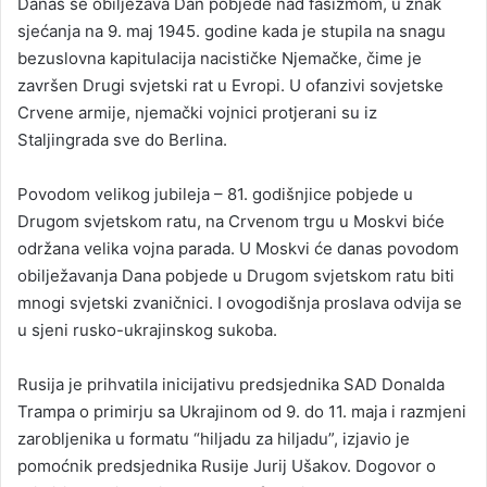
Danas se obilježava Dan pobjede nad fašizmom, u znak
sjećanja na 9. maj 1945. godine kada je stupila na snagu
bezuslovna kapitulacija nacističke Njemačke, čime je
završen Drugi svjetski rat u Evropi. U ofanzivi sovjetske
Crvene armije, njemački vojnici protjerani su iz
Staljingrada sve do Berlina.
Povodom velikog jubileja – 81. godišnjice pobjede u
Drugom svjetskom ratu, na Crvenom trgu u Moskvi biće
održana velika vojna parada. U Moskvi će danas povodom
obilježavanja Dana pobjede u Drugom svjetskom ratu biti
mnogi svjetski zvaničnici. I ovogodišnja proslava odvija se
u sjeni rusko-ukrajinskog sukoba.
Rusija je prihvatila inicijativu predsjednika SAD Donalda
Trampa o primirju sa Ukrajinom od 9. do 11. maja i razmjeni
zarobljenika u formatu “hiljadu za hiljadu”, izjavio je
pomoćnik predsjednika Rusije Jurij Ušakov. Dogovor o