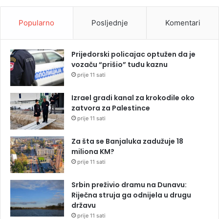
Popularno
Posljednje
Komentari
Prijedorski policajac optužen da je
vozaču “prišio” tuđu kaznu
prije 11 sati
Izrael gradi kanal za krokodile oko
zatvora za Palestince
prije 11 sati
Za šta se Banjaluka zadužuje 18
miliona KM?
prije 11 sati
Srbin preživio dramu na Dunavu:
Riječna struja ga odnijela u drugu
državu
prije 11 sati