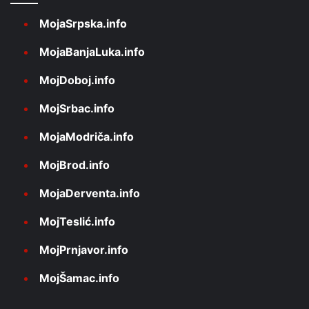
MojaSrpska.info
MojaBanjaLuka.info
MojDoboj.info
MojSrbac.info
MojaModriča.info
MojBrod.info
MojaDerventa.info
MojTeslić.info
MojPrnjavor.info
MojŠamac.info