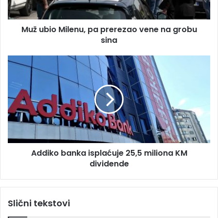
r
M
e
i
s
Muž ubio Milenu, pa prerezao vene na grobu
l
u
sina
e
n
u
A
,
d
p
d
a
i
p
k
r
o
e
b
r
a
e
n
z
Addiko banka isplaćuje 25,5 miliona KM
k
a
dividende
a
o
i
v
s
e
p
Slični tekstovi
n
l
e
a