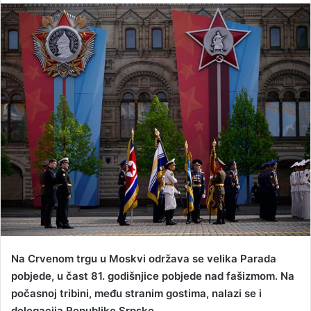
n
d
a
n
e
m
a
i
l
Na Crvenom trgu u Moskvi održava se velika Parada
pobjede, u čast 81. godišnjice pobjede nad fašizmom. Na
počasnoj tribini, među stranim gostima, nalazi se i
delegacija Republike Srpske.