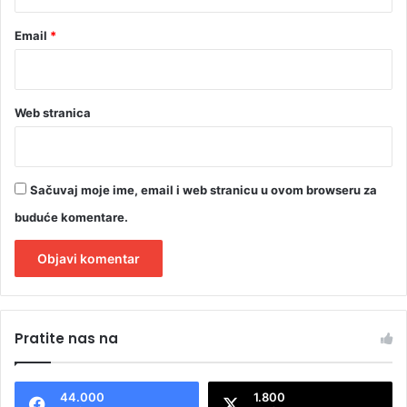
Email
*
Web stranica
Sačuvaj moje ime, email i web stranicu u ovom browseru za
buduće komentare.
A
l
Pratite nas na
t
e
44.000
1.800
r