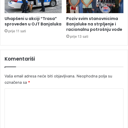
a
j
r
c
a
i
Uhapšeni u akciji “Trasa”
Poziv svim stanovnicima
č
j
sproveden u OJT Banjaluka
Banjaluke na strpljenje i
a
e
racionalnu potrošnju vode
prije 11 sati
s
prije 13 sati
p
a
s
Komentariši
i
l
i
Vaša email adresa neće biti objavljivana.
Neophodna polja su
o
označena sa
*
d
u
K
t
a
o
p
m
a
e
n
j
n