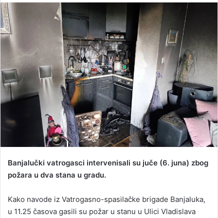
n
d
a
n
e
m
a
i
l
Banjalučki vatrogasci intervenisali su juče (6. juna) zbog
požara u dva stana u gradu.
Kako navode iz Vatrogasno-spasilačke brigade Banjaluka,
u 11.25 časova gasili su požar u stanu u Ulici Vladislava