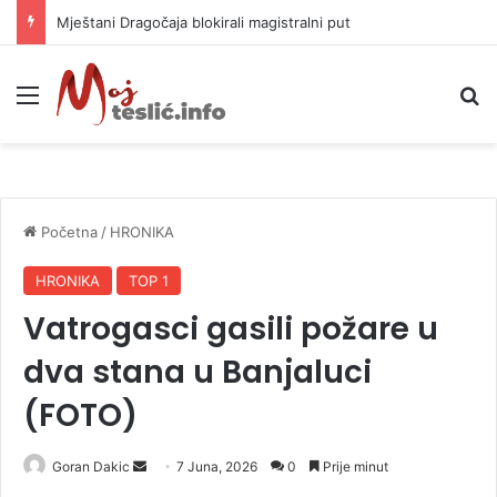
Helikopter ponovo gasi vatru u selima kod Trebinja
Meni
P
Početna
/
HRONIKA
HRONIKA
TOP 1
Vatrogasci gasili požare u
dva stana u Banjaluci
(FOTO)
Goran Dakic
S
7 Juna, 2026
0
Prije minut
e