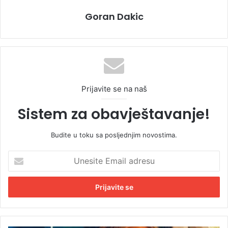
Goran Dakic
Prijavite se na naš
Sistem za obavještavanje!
Budite u toku sa posljednjim novostima.
U
n
e
s
i
t
e