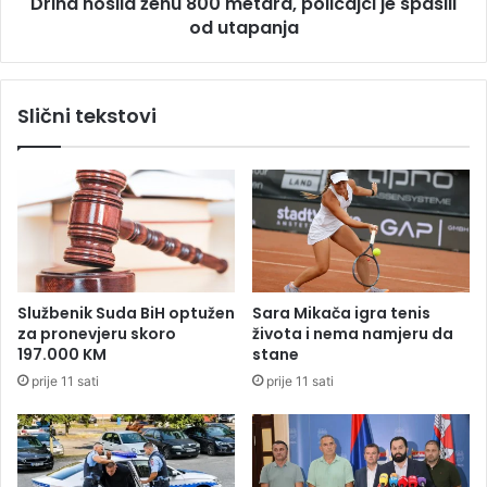
r
Drina nosila ženu 800 metara, policajci je spasili
l
e
od utapanja
a
t
ž
u
e
č
n
Slični tekstovi
e
u
n
8
a
0
j
0
e
m
r
e
j
t
e
a
o
r
Službenik Suda BiH optužen
Sara Mikača igra tenis
d
a
za pronevjeru skoro
života i nema namjeru da
b
,
197.000 KM
stane
i
p
prije 11 sati
prije 11 sati
l
o
a
l
u
i
d
c
v
a