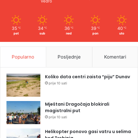
Vedro
35
34
36
39
40
℃
℃
℃
℃
℃
pet
sub
ned
pon
uto
Popularno
Posljednje
Komentari
Koliko data centri zaista “piju” Dunav
prije 10 sati
Mještani Dragočaja blokirali
magistralni put
prije 10 sati
Helikopter ponovo gasi vatru u selima
kod Trebinja