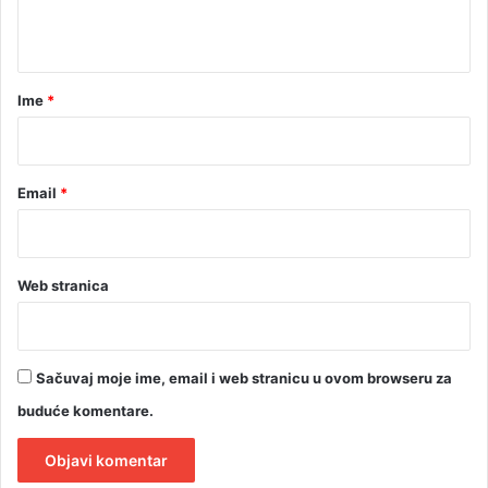
a
t
a
r
Ime
*
*
Email
*
Web stranica
Sačuvaj moje ime, email i web stranicu u ovom browseru za
buduće komentare.