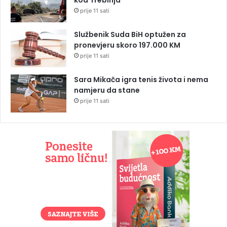
prije 11 sati
Službenik Suda BiH optužen za
pronevjeru skoro 197.000 KM
prije 11 sati
Sara Mikača igra tenis života i nema
namjeru da stane
prije 11 sati