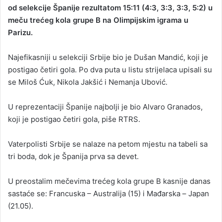
od selekcije Španije rezultatom 15:11 (4:3, 3:3, 3:3, 5:2) u
meču trećeg kola grupe B na Olimpijskim igrama u
Parizu.
Najefikasniji u selekciji Srbije bio je Dušan Mandić, koji je
postigao četiri gola. Po dva puta u listu strijelaca upisali su
se Miloš Ćuk, Nikola Јakšić i Nemanja Ubović.
U reprezentaciji Španije najbolji je bio Alvaro Granados,
koji je postigao četiri gola, piše RTRS.
Vaterpolisti Srbije se nalaze na petom mjestu na tabeli sa
tri boda, dok je Španija prva sa devet.
U preostalim mečevima trećeg kola grupe B kasnije danas
sastaće se: Francuska – Australija (15) i Mađarska – Јapan
(21.05).