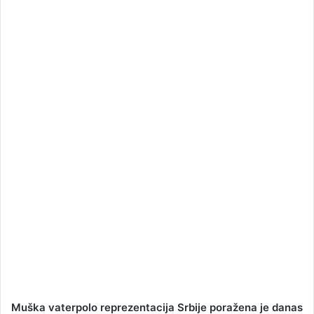
a
n
e
m
a
i
l
Muška vaterpolo reprezentacija Srbije poražena je danas