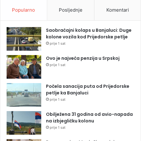
Popularno
Posljednje
Komentari
Saobraćajni kolaps u Banjaluci: Duge
kolone vozila kod Prijedorske petlje
prije 1 sat
Ovo je najveća penzija u Srpskoj
prije 1 sat
Počela sanacija puta od Prijedorske
petlje ka Banjaluci
prije 1 sat
Obilježena 31 godina od avio-napada
na izbjegličku kolonu
prije 1 sat