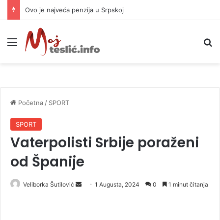
Ovo je najveća penzija u Srpskoj
Meni
P
Početna
/
SPORT
SPORT
Vaterpolisti Srbije poraženi
od Španije
Veliborka Šutilović
S
1 Augusta, 2024
0
1 minut čitanja
e
n
d