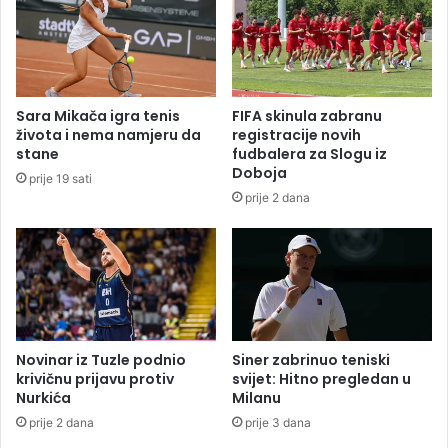
n
u
i
n
k
a
a
c
u
i
Sara Mikača igra tenis
FIFA skinula zabranu
S
l
života i nema namjeru da
registracije novih
r
j
stane
fudbalera za Slogu iz
p
p
Doboja
prije 19 sati
s
o
prije 2 dana
k
v
o
r
j
a
ć
a
l
i
:
Novinar iz Tuzle podnio
Siner zabrinuo teniski
“
krivičnu prijavu protiv
svijet: Hitno pregledan u
Nurkića
Milanu
P
l
prije 2 dana
prije 3 dana
i