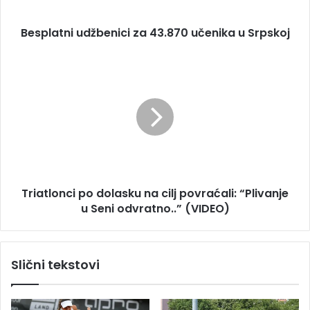
r
n
e
i
s
Besplatni udžbenici za 43.870 učenika u Srpskoj
u
u
d
ž
T
b
r
e
i
n
a
i
t
c
l
i
o
z
n
a
c
Triatlonci po dolasku na cilj povraćali: “Plivanje
4
i
3
u Seni odvratno..” (VIDEO)
p
.
o
8
d
7
o
Slični tekstovi
0
l
u
a
č
s
e
k