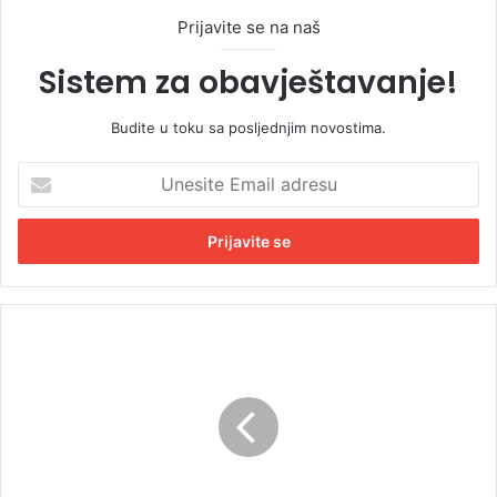
Prijavite se na naš
Sistem za obavještavanje!
Budite u toku sa posljednjim novostima.
U
n
e
s
i
t
e
E
B
m
e
a
s
i
p
l
l
a
a
d
t