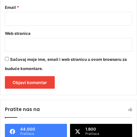
(
Email
*
V
I
D
E
Web stranica
O
)
Sačuvaj moje ime, email i web stranicu u ovom browseru za
buduće komentare.
A
l
Pratite nas na
t
e
44.000
1.800
r
Pratilaca
Pratilaca