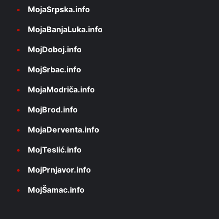
MojaSrpska.info
MojaBanjaLuka.info
MojDoboj.info
MojSrbac.info
MojaModriča.info
MojBrod.info
MojaDerventa.info
MojTeslić.info
MojPrnjavor.info
MojŠamac.info