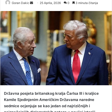
Goran Dakic
S
25 Aprila, 2026
0
3 minuta čitanja
e
n
d
a
n
e
m
a
i
l
Državna posjeta britanskog kralja Čarlsa III i kraljice
Kamile Sjedinjenim Američkim Državama naredne
sedmice ocjenjuje se kao jedan od najrizičnijih i