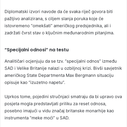
Diplomatski izvori navode da će svaka riječ govora biti
pažljivo analizirana, s ciljem slanja poruka koje će
istovremeno “omekšati” američkog predsjednika, ali i
zadržati čvrst stav o ključnim međunarodnim pitanjima.
“Specijalni odnosi” na testu
Analitičari ocjenjuju da se tzv. “specijalni odnos” između
SAD i Velike Britanije nalazi u ozbiljnoj krizi. Bivši savjetnik
američkog State Departmenta Max Bergmann situaciju
opisuje kao “izuzetno napetu”.
Uprkos tome, pojedini stručnjaci smatraju da bi upravo ova
posjeta mogla predstavljati priliku za reset odnosa,
posebno imajući u vidu značaj britanske monarhije kao
instrumenta “meke moći” u SAD.