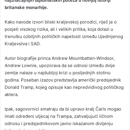
najznačajnijih diplomatskih poteza u novijoj istoriji
britanske monarhije.
Kako navode izvori bliski kraljevskoj porodici, riječ je o
posjeti visokog rizika, ali i velikih prilika, koja dolazi u
trenutku ozbiljnih političkih napetosti između Ujedinjenog
Kraljevstva i SAD.
Autor biografije princa Andrew Mountbatten-Windsor,
Andrew Lownie, upozorava da se odnosi između dvije
zemlje nalaze u najdubljoj krizi u posljednjih stotinu
godina. Poseban izazov predstavlja američki predsjednik
Donald Tramp, kojeg opisuje kao nepredvidivog političkog
aktera.
Ipak, sagovornici smatraju da bi upravo kralj Čarls mogao
imati određeni utjecaj na Trampa, zahvaljujući ličnom
odnosu i predsjednikovom javno iskazanom divljenju