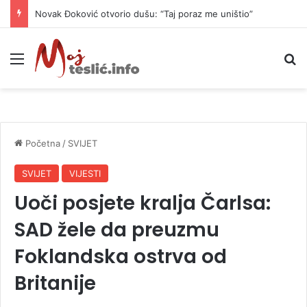
Novak Đoković otvorio dušu: “Taj poraz me uništio”
Meni
P
Početna
/
SVIJET
SVIJET
VIJESTI
Uoči posjete kralja Čarlsa:
SAD žele da preuzmu
Foklandska ostrva od
Britanije