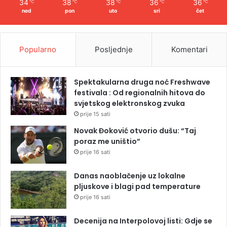
34
38
38
36
36
℃
℃
℃
℃
℃
ned
pon
uto
sri
čet
Popularno
Posljednje
Komentari
Spektakularna druga noć Freshwave
festivala : Od regionalnih hitova do
svjetskog elektronskog zvuka
prije 15 sati
Novak Đoković otvorio dušu: “Taj
poraz me uništio”
prije 16 sati
Danas naoblačenje uz lokalne
pljuskove i blagi pad temperature
prije 16 sati
Decenija na Interpolovoj listi: Gdje se