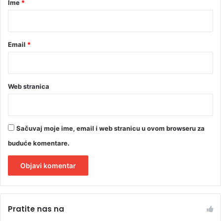
Ime
*
n
*
i
h
p
Email
*
e
t
g
o
Web stranica
d
i
n
a
Sačuvaj moje ime, email i web stranicu u ovom browseru za
buduće komentare.
A
l
Pratite nas na
t