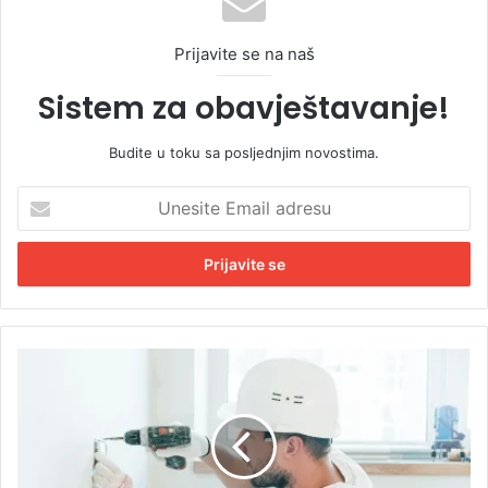
Prijavite se na naš
Sistem za obavještavanje!
Budite u toku sa posljednjim novostima.
U
n
e
s
i
t
e
E
P
m
l
a
a
i
t
l
a
a
7