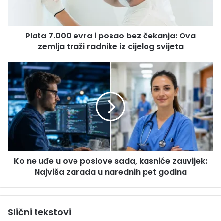
d
.
r
0
e
0
s
Plata 7.000 evra i posao bez čekanja: Ova
0
u
zemlja traži radnike iz cijelog svijeta
e
v
r
K
a
o
i
n
p
e
o
u
s
đ
a
e
o
u
b
o
e
Ko ne uđe u ove poslove sada, kasniće zauvijek:
v
z
Najviša zarada u narednih pet godina
e
č
p
e
o
k
s
Slični tekstovi
a
l