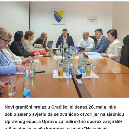
n
d
a
n
e
m
a
i
l
Novi granični prelaz u Gradišci ni danas,26. maja, nije
dobio zeleno svjetlo da se zvanično otvori jer na sjednicu
Upravnog odbora Uprave za indirektno oporezivanje BiH
u Banjaluci nije bilo kvoruma, saznaju “Nezavisne