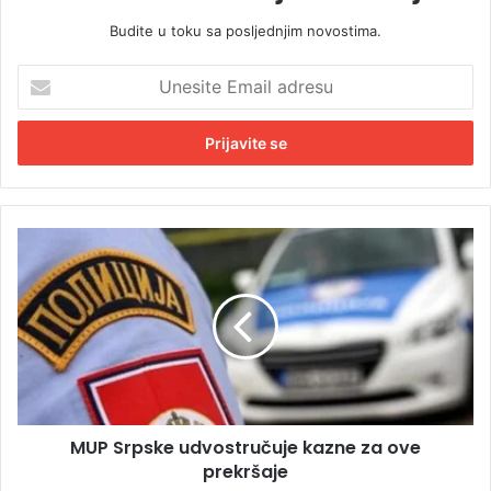
Budite u toku sa posljednjim novostima.
U
n
e
s
i
t
e
E
M
m
U
a
P
i
S
l
r
a
p
d
s
r
k
e
e
s
MUP Srpske udvostručuje kazne za ove
u
u
prekršaje
d