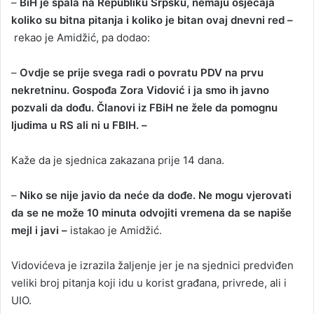
–
BiH je spala na Republiku Srpsku, nemaju osjećaja
koliko su bitna pitanja i koliko je bitan ovaj dnevni red –
rekao je Amidžić, pa dodao:
–
Ovdje se prije svega radi o povratu PDV na prvu
nekretninu. Gospođa Zora Vidović i ja smo ih javno
pozvali da dođu. Članovi iz FBiH ne žele da pomognu
ljudima u RS ali ni u FBIH. –
Kaže da je sjednica zakazana prije 14 dana.
–
Niko se nije javio da neće da dođe. Ne mogu vjerovati
da se ne može 10 minuta odvojiti vremena da se napiše
mejl i javi –
istakao je Amidžić.
Vidovićeva je izrazila žaljenje jer je na sjednici predviđen
veliki broj pitanja koji idu u korist građana, privrede, ali i
UIO.