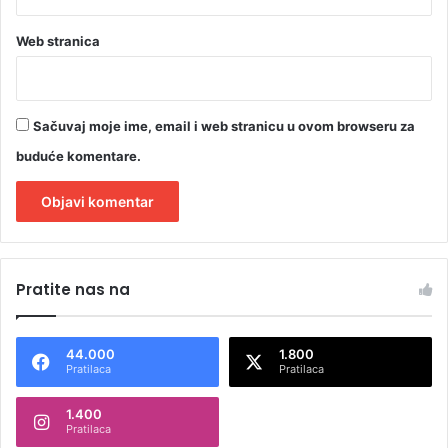
Web stranica
Sačuvaj moje ime, email i web stranicu u ovom browseru za
buduće komentare.
A
l
Pratite nas na
t
e
44.000
1.800
r
Pratilaca
Pratilaca
n
1.400
a
Pratilaca
t