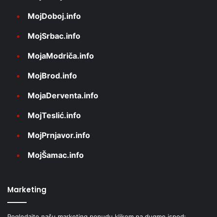
MojDoboj.info
MojSrbac.info
MojaModriča.info
MojBrod.info
MojaDerventa.info
MojTeslić.info
MojPrnjavor.info
MojŠamac.info
Marketing
Pogledajte našu marketing ponudu klikom na dugme ispod: