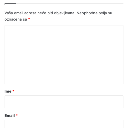
Vaša email adresa neće biti objavljivana.
Neophodna polja su
označena sa
*
K
o
m
e
n
t
a
r
Ime
*
*
Email
*