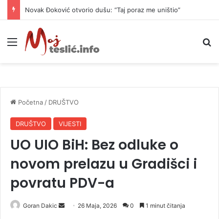
Novak Đoković otvorio dušu: “Taj poraz me uništio”
Meni
P
Početna
/
DRUŠTVO
DRUŠTVO
VIJESTI
UO UIO BiH: Bez odluke o
novom prelazu u Gradišci i
povratu PDV-a
Goran Dakic
S
26 Maja, 2026
0
1 minut čitanja
e