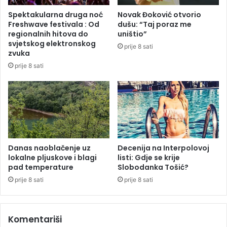
e
n
Spektakularna druga noć
Novak Đoković otvorio
k
o
Freshwave festivala : Od
dušu: “Taj poraz me
r
v
regionalnih hitova do
uništio”
š
i
svjetskog elektronskog
prije 8 sati
a
ć
zvuka
j
prije 8 sati
e
Danas naoblačenje uz
Decenija na Interpolovoj
lokalne pljuskove i blagi
listi: Gdje se krije
pad temperature
Slobodanka Tošić?
prije 8 sati
prije 8 sati
Komentariši