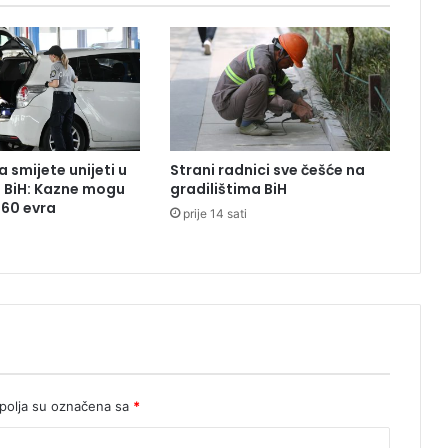
R
o
m
a
n
i
j
i
 smijete unijeti u
Strani radnici sve češće na
,
z BiH: Kazne mogu
gradilištima BiH
p
260 evra
prije 14 sati
o
g
i
n
u
o
m
u
š
k
olja su označena sa
*
a
r