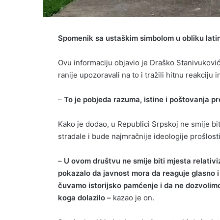
Spomenik sa ustaškim simbolom u obliku lati
Ovu informaciju objavio je Draško Stanivukovi
ranije upozoravali na to i tražili hitnu reakciju in
–
To je pobjeda razuma, istine i poštovanja 
Kako je dodao, u Republici Srpskoj ne smije bi
stradale i bude najmračnije ideologije prošlosti
–
U ovom društvu ne smije biti mjesta relativiz
pokazalo da javnost mora da reaguje glasno i
čuvamo istorijsko pamćenje i da ne dozvolimo 
koga dolazilo –
kazao je on.