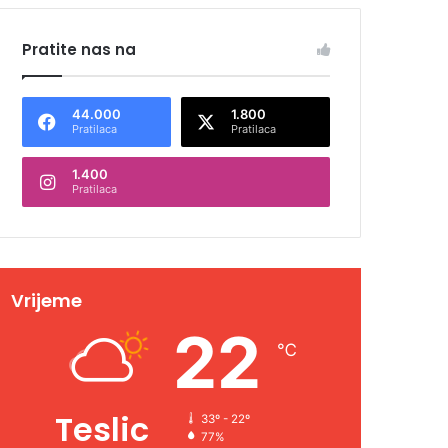
Pratite nas na
44.000
1.800
Pratilaca
Pratilaca
1.400
Pratilaca
Vrijeme
22
℃
Teslic
33º - 22º
77%