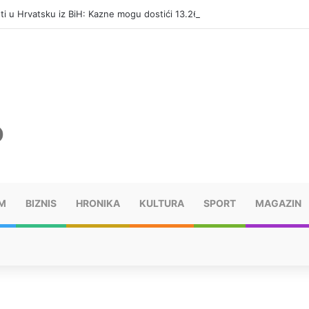
eti u Hrvatsku iz BiH: Kazne mogu dostići 13.260 evra
M
BIZNIS
HRONIKA
KULTURA
SPORT
MAGAZIN