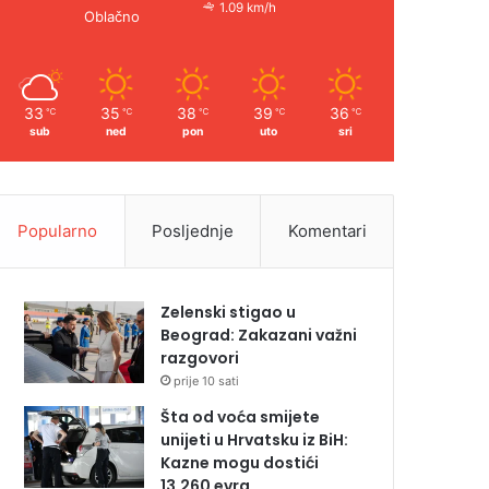
1.09 km/h
Oblačno
33
35
38
39
36
℃
℃
℃
℃
℃
sub
ned
pon
uto
sri
Popularno
Posljednje
Komentari
Zelenski stigao u
Beograd: Zakazani važni
razgovori
prije 10 sati
Šta od voća smijete
unijeti u Hrvatsku iz BiH:
Kazne mogu dostići
13.260 evra