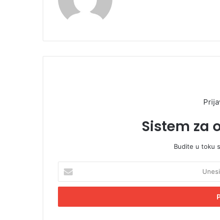
Prija
Sistem za 
Budite u toku 
U
n
e
s
i
t