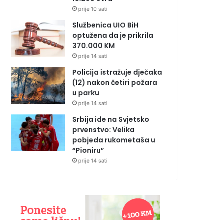
prije 10 sati
Službenica UIO BiH
optužena da je prikrila
370.000 KM
prije 14 sati
Policija istražuje dječaka
(12) nakon četiri požara
u parku
prije 14 sati
Srbija ide na Svjetsko
prvenstvo: Velika
pobjeda rukometaša u
“Pioniru”
prije 14 sati