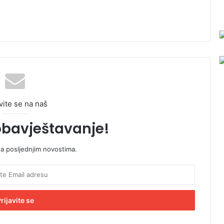
vite se na naš
obavještavanje!
sa posljednjim novostima.