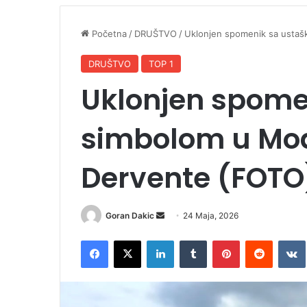
Početna
/
DRUŠTVO
/
Uklonjen spomenik sa usta
DRUŠTVO
TOP 1
Uklonjen spome
simbolom u Mo
Dervente (FOTO
Goran Dakic
S
24 Maja, 2026
e
Facebook
X
LinkedIn
Tumblr
Pinterest
Reddit
VK
n
d
a
n