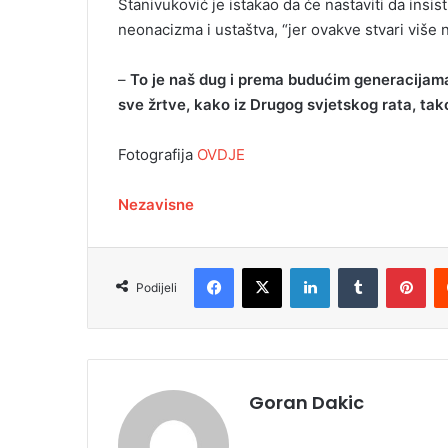
Stanivuković je istakao da će nastaviti da insi
neonacizma i ustaštva, “jer ovakve stvari više n
–
To je naš dug i prema budućim generacijama,
sve žrtve, kako iz Drugog svjetskog rata, ta
Fotografija
OVDJE
Nezavisne
Facebook
X
LinkedIn
Tumblr
Pinterest
Podijeli
Goran Dakic