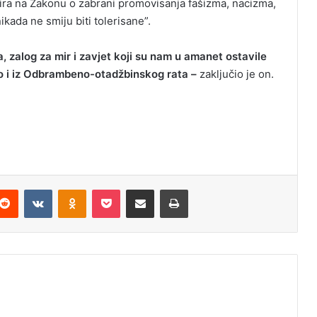
stira na Zakonu o zabrani promovisanja fašizma, nacizma,
ikada ne smiju biti tolerisane”.
 zalog za mir i zavjet koji su nam u amanet ostavile
ko i iz Odbrambeno-otadžbinskog rata –
zaključio je on.
Reddit
VKontakte
Odnoklassniki
Pocket
Podijeli putem Emaila
Odštampaj