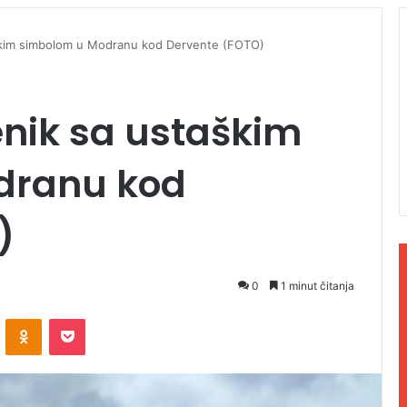
škim simbolom u Modranu kod Dervente (FOTO)
nik sa ustaškim
dranu kod
)
0
1 minut čitanja
ontakte
Odnoklassniki
Pocket