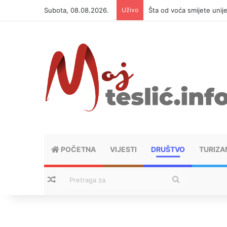
Subota, 08.08.2026.
Uživo
Šta od voća smijete unij
POČETNA
VIJESTI
DRUŠTVO
TURIZA
Nasumični tekstovi
Pretraga
za