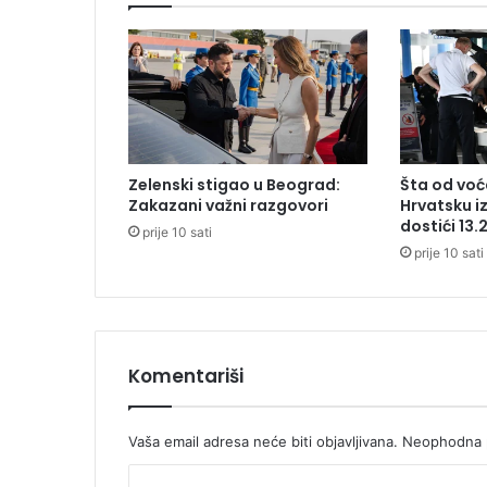
a
v
u
u
r
e
s
t
Zelenski stigao u Beograd:
Šta od voća
o
Zakazani važni razgovori
Hrvatsku i
r
dostići 13.
prije 10 sati
a
prije 10 sati
n
u
n
a
N
o
Komentariši
v
o
m
Vaša email adresa neće biti objavljivana.
Neophodna p
B
K
e