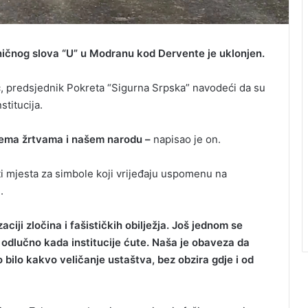
ničnog slova “U” u Modranu kod Dervente je uklonjen.
ć, predsjednik Pokreta “Sigurna Srpska” navodeći da su
stitucija.
prema žrtvama i našem narodu –
napisao je on.
ti mjesta za simbole koji vrijeđaju uspomenu na
.
aciji zločina i fašističkih obilježja. Još jednom se
 odlučno kada institucije ćute. Naša je obaveza da
bilo kakvo veličanje ustaštva, bez obzira gdje i od