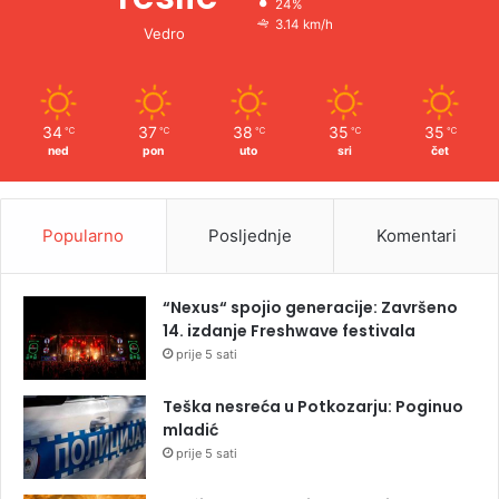
24%
3.14 km/h
Vedro
34
37
38
35
35
℃
℃
℃
℃
℃
ned
pon
uto
sri
čet
Popularno
Posljednje
Komentari
“Nexus“ spojio generacije: Završeno
14. izdanje Freshwave festivala
prije 5 sati
Teška nesreća u Potkozarju: Poginuo
mladić
prije 5 sati