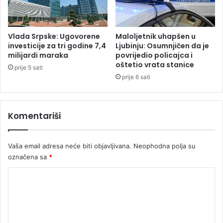
s
b
k
i
o
t
j
i
Vlada Srpske: Ugovorene
Maloljetnik uhapšen u
:
č
investicije za tri godine 7,4
Ljubinju: Osumnjičen da je
e
milijardi maraka
povrijedio policajca i
oštetio vrata stanice
t
prije 5 sati
i
prije 6 sati
r
i
s
Komentariši
a
o
b
Vaša email adresa neće biti objavljivana.
Neophodna polja su
r
označena sa
*
a
ć
K
a
o
j
n
m
e
e
t