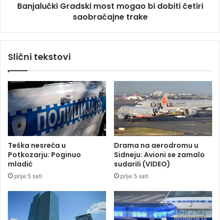
i
Banjalučki Gradski most mogao bi dobiti četiri
i
d
saobraćajne trake
G
o
r
d
a
a
d
Slični tekstovi
t
s
a
k
k
i
u
m
R
o
e
s
p
t
u
m
b
o
Teška nesreća u
Drama na aerodromu u
l
g
Potkozarju: Poginuo
Sidneju: Avioni se zamalo
i
a
mladić
sudarili (VIDEO)
c
o
prije 5 sati
prije 5 sati
i
b
S
i
r
d
p
o