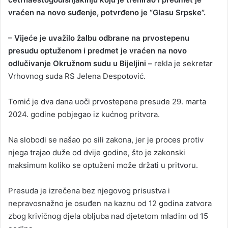
vraćen na novo suđenje, potvrđeno je “Glasu Srpske”.
– Vijeće je uvažilo žalbu odbrane na prvostepenu
presudu optuženom i predmet je vraćen na novo
odlučivanje Okružnom sudu u Bijeljini –
rekla je sekretar
Vrhovnog suda RS Jelena Despotović.
Tomić je dva dana uoči prvostepene presude 29. marta
2024. godine pobjegao iz kućnog pritvora.
Na slobodi se našao po sili zakona, jer je proces protiv
njega trajao duže od dvije godine, što je zakonski
maksimum koliko se optuženi može držati u pritvoru.
Presuda je izrečena bez njegovog prisustva i
nepravosnažno je osuđen na kaznu od 12 godina zatvora
zbog krivičnog djela obljuba nad djetetom mlađim od 15