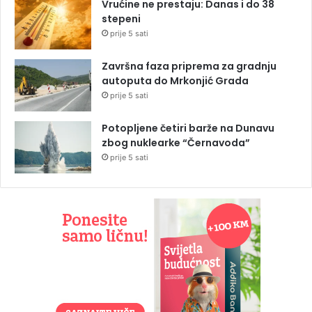
Vrućine ne prestaju: Danas i do 38
stepeni
prije 5 sati
Završna faza priprema za gradnju
autoputa do Mrkonjić Grada
prije 5 sati
Potopljene četiri barže na Dunavu
zbog nuklearke “Černavoda”
prije 5 sati