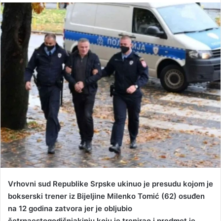
n
d
a
n
e
m
a
i
l
Vrhovni sud Republike Srpske ukinuo je presudu kojom je
bokserski trener iz Bijeljine Milenko Tomić (62) osuđen
na 12 godina zatvora jer je obljubio
četrnaestogodišnjakinju koju je trenirao i predmet je