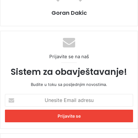
Goran Dakic
Prijavite se na naš
Sistem za obavještavanje!
Budite u toku sa posljednjim novostima.
U
n
e
s
i
t
e