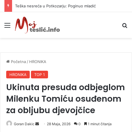
Teška nesreća u Potkozarju: Poginuo mladić
Meni
P
Početna
/
HRONIKA
HRONIKA
TOP 1
Ukinuta presuda odbjeglom
Milenku Tomiću osuđenom
za obljubu djevojčice
Goran Dakic
S
28 Maja, 2026
0
1 minut čitanja
e