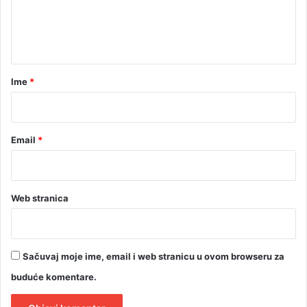
r
n
a
t
k
e
a
r
Ime
*
*
Email
*
Web stranica
Sačuvaj moje ime, email i web stranicu u ovom browseru za
buduće komentare.