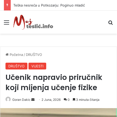
Teška nesreća u Potkozarju: Poginuo mladić
Meni
P
Početna
/
DRUŠTVO
DRUŠTVO
VIJESTI
Učenik napravio priručnik
koji mijenja učenje fizike
Goran Dakic
S
2 Juna, 2026
0
3 minuta čitanja
e
n