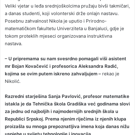
Veliki vjetar u leđa srednjoškolcima pružaju bivši takmičari,
a danas studenti, koji volonterski drže onlajn nastavu.
Posebnu zahvalnost Nikola je uputio i Prirodno-
matematičkom fakultetu Univerziteta u Banjaluci, gdje je
tokom proteklih mjeseci organizovana instruktivna
nastava.
– U pripremama su nam svesrdno pomagali viši asistent
mr Bojan Kovačević i profesorica Aleksandra Radić,
kojima se ovim putem iskreno zahvaljujem –
rekao je
Nikolić.
Razredni starješina Sanja Pavlović, profesor matematike
istakla je da Tehnička škola Gradiška već godinama slovi
za jednu od najboljih i najmodernijih srednjih škola u
Republici Srpskoj. Prema njenim riječima iz njenih klupa
proizašla su mnoga prepoznatljiva imena koja danas nižu
uspjehe u svijetu tehnologije i inovacija.