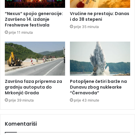
n
g
“Nexus“ spojio generacije:
Vrućine ne prestaju: Danas
u
Završeno 14. izdanje
i do 38 stepeni
U
Freshwave festivala
prije 35 minuta
K
prije 11 minuta
C
R
S
:
J
e
d
a
Završna faza priprema za
Potopljene četiri barže na
n
gradnju autoputa do
Dunavu zbog nuklearke
a
Mrkonjić Grada
“Černavoda”
u
prije 39 minuta
prije 43 minute
t
o
m
Komentariši
o
b