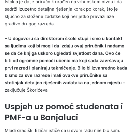
Istakla je da je priručnik urađen na vrhunskom nivou i da
sadrži izuzetno detaljna rješenja korak po korak, što je
ključno za složene zadatke koji nerijetko prevazilaze
gradivo drugog razreda.
– U dogovoru sa direktorom škole stupili smo u kontakt
sa ljudima koji bi mogli da izdaju ovaj priručnik i nadamo
se da će knjiga uskoro ugledati svjetlost dana. Ovo će
biti od ogromne pomoći učenicima koji sada završavaju
prvi razred i planiraju takmičenje. Bilo bi izvanredno kada
bismo za sve razrede imali ovakve priručnike sa
stotinjak detaljno riješenih zadataka na jednom mjestu –
zaključuje Škorićeva.
Uspjeh uz pomoć studenata i
PMF-a u Banjaluci
Mladi gradiški fizičar ističe da u svom radu nije bio sam.