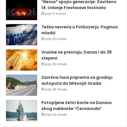
“Nexus“ spojio generacije: Završeno
14. izdanje Freshwave festivala
prije 11 minuta
Teška nesreća u Potkozarju: Poginuo
mladić
prije 16 minuta
Vrućine ne prestaju: Danas i do 38
stepeni
prije 35 minuta
Završna faza priprema za gradnju
autoputa do Mrkonjić Grada
prije 39 minuta
Potopljene četiri barže na Dunavu
zbog nuklearke “Černavoda”
prije 43 minute