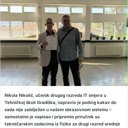
d
a
n
e
m
a
i
l
Nikola Nikolić, učenik drugog razreda IT smjera u
Tehničkoj školi Gradiška, napravio je podvig kakav do
sada nije zabilježen u našem obrazovnom sistemu –
samostalno je napisao i pripremio priručnik sa
takmičarskim zadacima iz fizike za drugi razred srednje