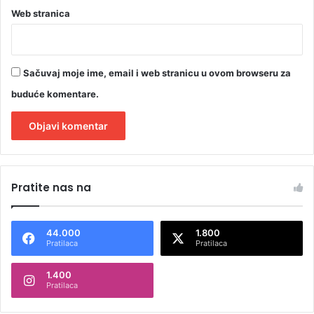
Web stranica
Sačuvaj moje ime, email i web stranicu u ovom browseru za
buduće komentare.
A
l
Pratite nas na
t
e
44.000
1.800
r
Pratilaca
Pratilaca
n
1.400
a
Pratilaca
t