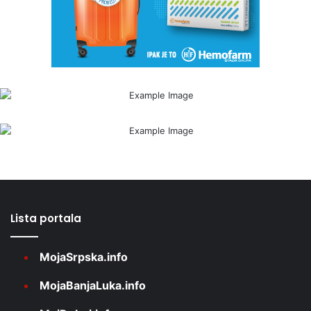
Lista portala
MojaSrpska.info
MojaBanjaLuka.info