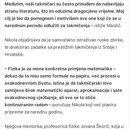
Međutim, naši takmičari su često prinuđeni da nabavljaju
stranu literaturu, što im oduzima dragocjeno vrijeme. Moj
cilj je bio da pomognem i motivišem sve one koji će se u
narednom periodu odlučiti za takmičenja –
ističe Nikolić.
Nikola objašnjava da je samostalno istraživao ruske zbirke,
te analizirao zadatke sa prestižnih takmičenja iz Srbije i
Hrvatske.
– Fizika je za mene konkretna primjena matematike –
dokaz da to nisu samo formule na papiru, već procesi u
svakodnevnom životu. Istina je da takmičarski nivo
zahtijeva širok matematički aparat, aproksimacije i sate
svakodnevnog vježbanja, ali sve se to stiče
kontinuiranim radom –
poručuje Nikola koji već planira
pripreme za narednu godinu.
Njegova mentorka, profesorica fizike Jovana Škorić, koja u