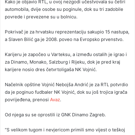
Kako je objavio RTL, u ovoj nezgodi učestvovala su četiri
automobila, dvije osobe su poginule, dok su tri zadobile
povrede i prevezene su u bolnicu.
Pokrivač je za hrvatsku reprezentaciju sakupio 15 nastupa,
a Slaven Bilić ga je 2008. poveo na Evropsko prvenstvo.
Karijeru je započeo u Varteksu, a između ostalih je igrao i
za Dinamo, Monako, Salzburg i Rijeku, dok je pred kraj
karijere nosio dres četvrtoligaša NK Vojnić.
Načelnik opštine Vojnić Nebojša Andrić je za RTL potvrdio
da je poginuo fudbaler NK Vojnić, dok su još trojica igrača
povrijeđena, prenosi
Avaz
.
Od njega su se oprostili iz GNK Dinamo Zagreb.
“S velikom tugom i nevjericom primili smo vijest o teškoj