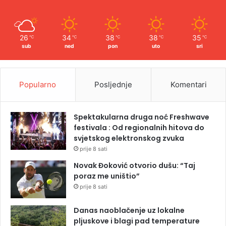
26
34
38
38
35
℃
℃
℃
℃
℃
sub
ned
pon
uto
sri
Popularno
Posljednje
Komentari
Spektakularna druga noć Freshwave
festivala : Od regionalnih hitova do
svjetskog elektronskog zvuka
prije 8 sati
Novak Đoković otvorio dušu: “Taj
poraz me uništio”
prije 8 sati
Danas naoblačenje uz lokalne
pljuskove i blagi pad temperature