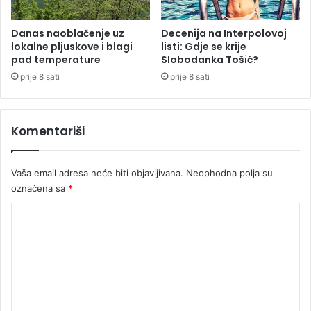
r
a
j
Danas naoblačenje uz
Decenija na Interpolovoj
lokalne pljuskove i blagi
listi: Gdje se krije
u
pad temperature
Slobodanka Tošić?
p
o
prije 8 sati
prije 8 sati
m
a
f
Komentariši
i
j
a
Vaša email adresa neće biti objavljivana.
Neophodna polja su
š
označena sa
*
k
o
K
m
o
p
r
m
i
e
n
c
n
i