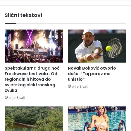
m
c
i
i
Slični tekstovi
n
s
a
u
l
h
i
t
s
j
t
e
i
l
č
i
k
d
Spektakularna druga noć
Novak Đoković otvorio
e
a
Freshwave festivala : Od
dušu: “Taj poraz me
p
m
regionalnih hitova do
uništio”
o
e
svjetskog elektronskog
prije 8 sati
l
l
zvuka
i
i
prije 8 sati
c
k
i
v
j
i
e
d
i