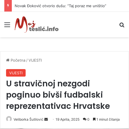
Novak Đoković otvorio dušu: “Taj poraz me uništio”
Meni
P
Početna
/
VIJESTI
VIJESTI
U stravičnoj nezgodi
poginuo bivši fudbalski
reprezentativac Hrvatske
Veliborka Šutilović
S
19 Aprila, 2025
0
1 minut čitanja
e