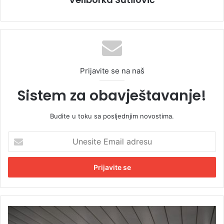
Prijavite se na naš
Sistem za obavještavanje!
Budite u toku sa posljednjim novostima.
U
n
e
s
i
t
e
E
Đ
m
o