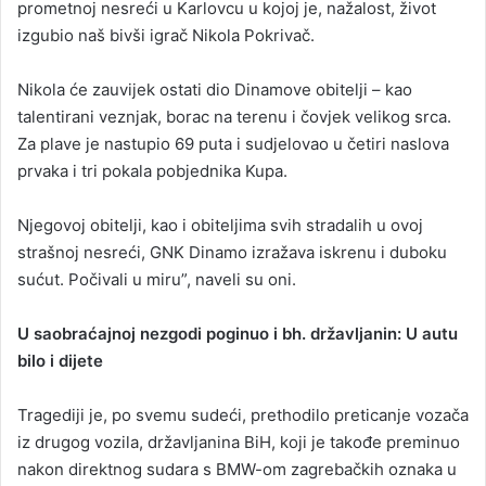
prometnoj nesreći u Karlovcu u kojoj je, nažalost, život
izgubio naš bivši igrač Nikola Pokrivač.
Nikola će zauvijek ostati dio Dinamove obitelji – kao
talentirani veznjak, borac na terenu i čovjek velikog srca.
Za plave je nastupio 69 puta i sudjelovao u četiri naslova
prvaka i tri pokala pobjednika Kupa.
Njegovoj obitelji, kao i obiteljima svih stradalih u ovoj
strašnoj nesreći, GNK Dinamo izražava iskrenu i duboku
sućut. Počivali u miru”, naveli su oni.
U saobraćajnoj nezgodi poginuo i bh. državljanin: U autu
bilo i dijete
Tragediji je, po svemu sudeći, prethodilo preticanje vozača
iz drugog vozila, državljanina BiH, koji je takođe preminuo
nakon direktnog sudara s BMW-om zagrebačkih oznaka u