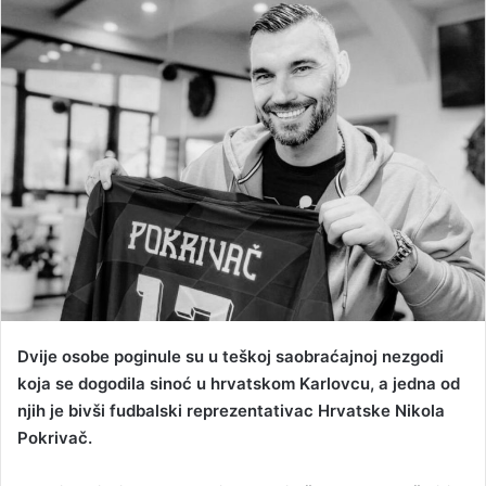
n
d
a
n
e
m
a
i
l
Dvije osobe poginule su u teškoj saobraćajnoj nezgodi
koja se dogodila sinoć u hrvatskom Karlovcu, a jedna od
njih je bivši fudbalski reprezentativac Hrvatske Nikola
Pokrivač.