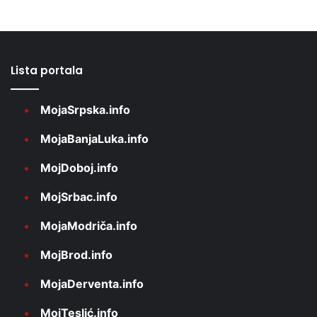
Lista portala
MojaSrpska.info
MojaBanjaLuka.info
MojDoboj.info
MojSrbac.info
MojaModriča.info
MojBrod.info
MojaDerventa.info
MojTeslić.info