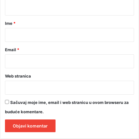
t
p
u
a
r
Ime
*
*
Email
*
Web stranica
Sačuvaj moje ime, email i web stranicu u ovom browseru za
buduće komentare.
A