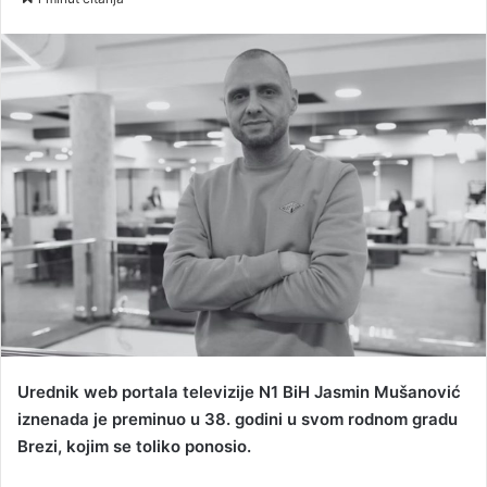
n
d
a
n
e
m
a
i
l
Urednik web portala televizije N1 BiH Jasmin Mušanović
iznenada je preminuo u 38. godini u svom rodnom gradu
Brezi, kojim se toliko ponosio.