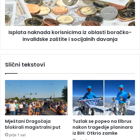
s
t
p
a
l
n
o
a
Isplata naknada korisnicima iz oblasti boračko-
d
k
i
invalidske zaštite i socijalnih davanja
n
r
a
a
d
l
a
Slični tekstovi
e
k
u
o
B
r
a
i
n
s
j
n
a
i
l
c
u
i
Mještani Dragočaja
Tuzlak se popeo na Elbrus
c
m
blokirali magistralni put
nakon tragedije planinara
i
a
iz BiH: Otkrio zamke
prije 1 sat
i