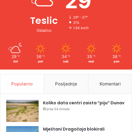
29
Teslic
29º - 27º
31%
1.94 km/h
Oblačno
29
36
34
35
38
℃
℃
℃
℃
℃
čet
pet
sub
ned
pon
Popularno
Posljednje
Komentari
Koliko data centri zaista “piju” Dunav
prije 54 minute
Mještani Dragočaja blokirali