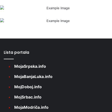
Lista portala
MojaSrpska.info
MojaBanjaLuka.info
MojDoboj.info
MojSrbac.info
MojaModriča.info