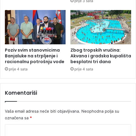
prije 3 sata
z
o
b
l
a
s
t
i
Poziv svim stanovnicima
Zbog tropskih vrućina:
b
Banjaluke na strpljenje i
Akvana i gradska kupališta
o
racionalnu potrošnju vode
besplatni tri dana
r
prije 4 sata
prije 4 sata
a
č
k
Komentariši
o
-
i
Vaša email adresa neće biti objavljivana.
Neophodna polja su
n
označena sa
*
v
a
K
l