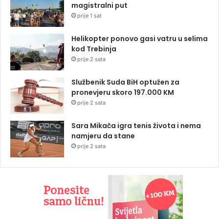
magistralni put
prije 1 sat
Helikopter ponovo gasi vatru u selima
kod Trebinja
prije 2 sata
Službenik Suda BiH optužen za
pronevjeru skoro 197.000 KM
prije 2 sata
Sara Mikača igra tenis života i nema
namjeru da stane
prije 2 sata