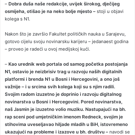
–
Dobra duša naše redakcije, uvijek širokog, dječijeg
osmijeha, otišao je na neko bolje mjesto –
stoji u objavi
kolega s N1.
Nakon što je završio Fakultet političkih nauka u Sarajevu,
gotovo cijelu svoju novinarsku karijeru – jedanaest godina
– proveo je radeći u ovoj medijskoj kući.
–
Kao urednik web portala od samog početka postojanja
N1, ostavio je neizbrisiv trag u razvoju naših digitalnih
platformi i brenda N1 u Bosni i Hercegovini, a ono još
važnije – i u srcima svih kolega koji su s njim radili.
Svojim radom izuzetno je doprinio i razvoju digitalnog
novinarstva u Bosni i Hercegovini. Pored novinarstva,
naš Jasmin je izuzetno volio muziku. Nastupajući na bh.
rap sceni pod umjetničkim imenom Redneck, svojim je
stihovima uveseljavao hiljade mladih u BiH, istovremeno
ukazujući na probleme i izazove u bh. društvu –
navodi se