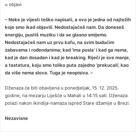
u objavi.
– Neke je vijesti teško napisati, a ovo je jedna od najtežih
koje smo ikad objavili. Nedostajaćeš nam. Da doneseš
energiju, pustiš muziku i da se glasno smijemo.
Nedostajaćeš nam uz prvu kafu, na svim budućim
zabavama i rođendanima; kad ‘ima posla’ i kad ga nema,
kad je dan dosadan i kad je breaking. Riječi je sve manje,
a tastatura, koju smo toliko puta zajedno ‘prekucali’, kao
da više nema slova. Tuga je neopisiva. –
Dženaza će biti obavljena u ponedjeljak, 15. 12. 2025.
godine, na mezarju Liješće u Mahali u 14:15 sati. Dženaza
polazi nakon ikindija-namaza ispred Stare džamije u Brezi.
Nezavisne