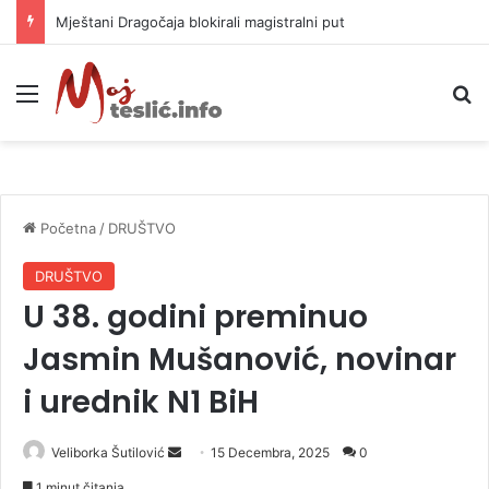
Helikopter ponovo gasi vatru u selima kod Trebinja
Meni
P
Početna
/
DRUŠTVO
DRUŠTVO
U 38. godini preminuo
Jasmin Mušanović, novinar
i urednik N1 BiH
Veliborka Šutilović
S
15 Decembra, 2025
0
e
1 minut čitanja