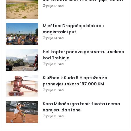
prije 13 sati
Mještani Dragočaja blokirali
magistralni put
prije 14 sati
Helikopter ponovo gasi vatru u selima
kod Trebinja
prije 15 sati
Službenik Suda BiH optužen za
pronevjeru skoro 197.000 KM
prije 15 sati
Sara Mikača igra tenis života i nema
namjeru da stane
prije 15 sati