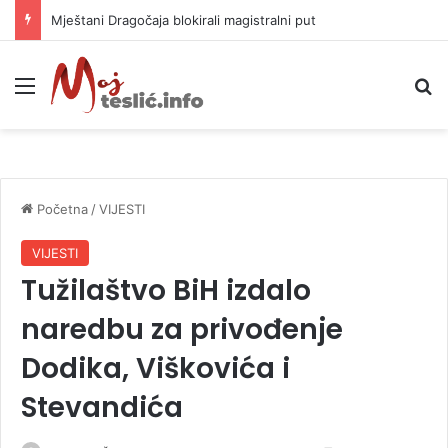
Helikopter ponovo gasi vatru u selima kod Trebinja
Meni
P
Početna
/
VIJESTI
VIJESTI
Tužilaštvo BiH izdalo
naredbu za privođenje
Dodika, Viškovića i
Stevandića