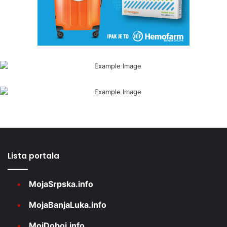
Lista portala
MojaSrpska.info
MojaBanjaLuka.info
MojDoboj.info