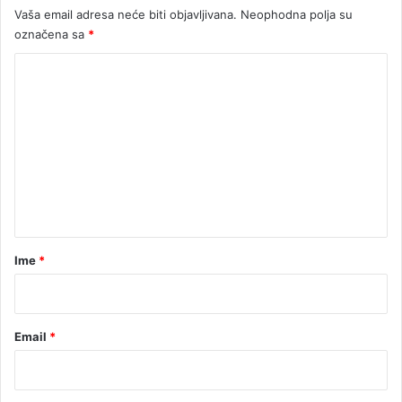
Vaša email adresa neće biti objavljivana.
Neophodna polja su
r
p
označena sa
*
s
K
k
e
o
m
e
n
t
a
r
Ime
*
*
Email
*