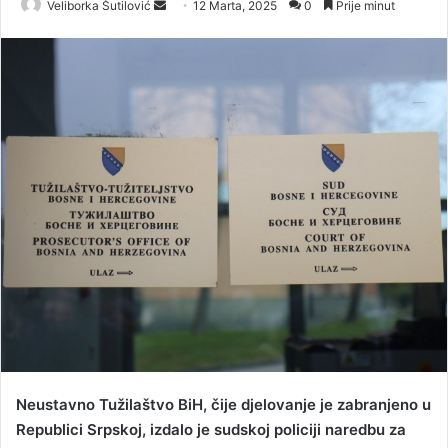
Veliborka Šutilović
S
12 Marta, 2025
0
Prije minut
e
n
d
a
n
e
m
a
i
l
Neustavno Tužilaštvo BiH, čije djelovanje je zabranjeno u
Republici Srpskoj, izdalo je sudskoj policiji naredbu za