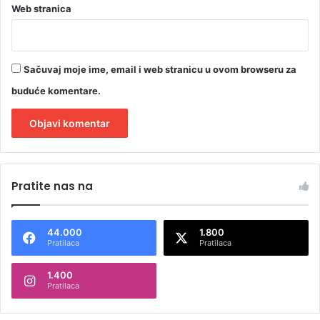
Web stranica
Sačuvaj moje ime, email i web stranicu u ovom browseru za
buduće komentare.
A
l
Pratite nas na
t
e
44.000
1.800
r
Pratilaca
Pratilaca
n
1.400
a
Pratilaca
t
i