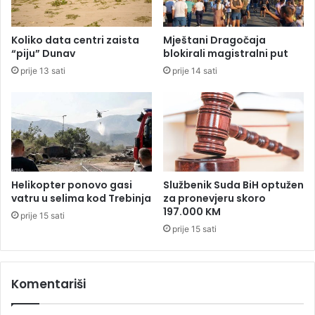
d
n
i
Koliko data centri zaista
Mještani Dragočaja
c
“piju” Dunav
blokirali magistralni put
e
prije 13 sati
prije 14 sati
N
a
r
o
d
n
e
s
Helikopter ponovo gasi
Službenik Suda BiH optužen
k
vatru u selima kod Trebinja
za pronevjeru skoro
u
197.000 KM
prije 15 sati
p
prije 15 sati
š
t
i
Komentariši
n
e
S