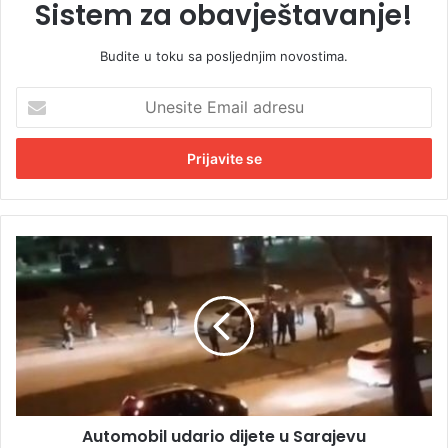
Sistem za obavještavanje!
Budite u toku sa posljednjim novostima.
U
n
e
s
i
t
e
E
A
m
u
a
t
i
o
l
m
a
o
d
b
r
i
e
l
s
Automobil udario dijete u Sarajevu
u