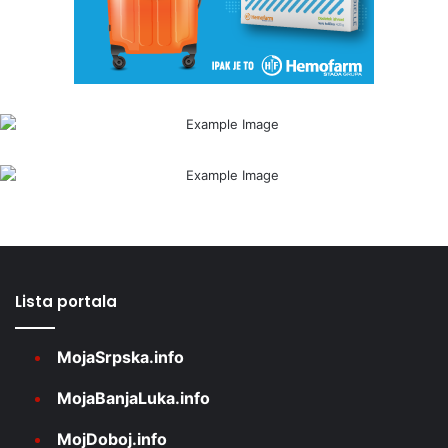
Lista portala
MojaSrpska.info
MojaBanjaLuka.info
MojDoboj.info