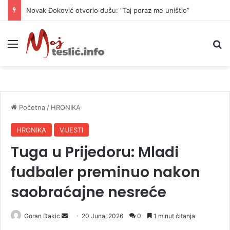
Novak Đoković otvorio dušu: “Taj poraz me uništio”
Meni
P
Početna
/
HRONIKA
HRONIKA
VIJESTI
Tuga u Prijedoru: Mladi
fudbaler preminuo nakon
saobraćajne nesreće
Goran Dakic
S
20 Juna, 2026
0
1 minut čitanja
e