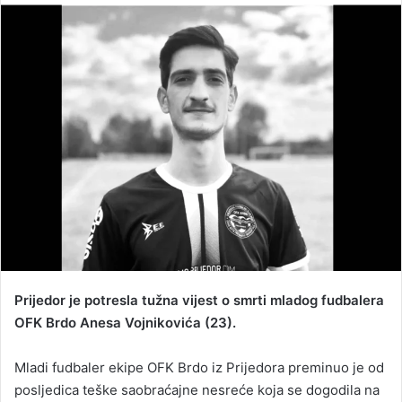
n
d
a
n
e
m
a
i
l
Prijedor je potresla tužna vijest o smrti mladog fudbalera
OFK Brdo Anesa Vojnikovića (23).
Mladi fudbaler ekipe OFK Brdo iz Prijedora preminuo je od
posljedica teške saobraćajne nesreće koja se dogodila na