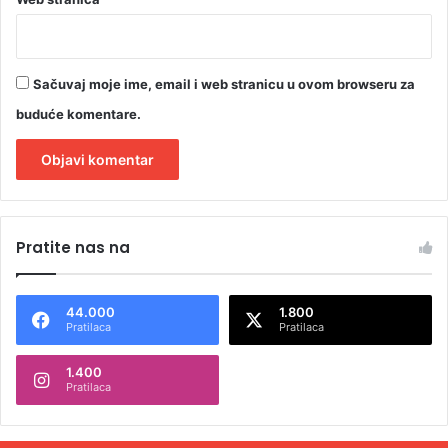
j
e
Sačuvaj moje ime, email i web stranicu u ovom browseru za
buduće komentare.
A
l
Pratite nas na
t
e
44.000
1.800
r
Pratilaca
Pratilaca
n
1.400
a
Pratilaca
t
i