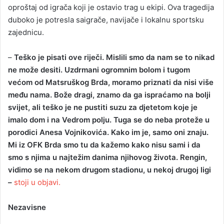
oproštaj od igrača koji je ostavio trag u ekipi. Ova tragedija
duboko je potresla saigrače, navijače i lokalnu sportsku
zajednicu.
–
Teško je pisati ove riječi. Mislili smo da nam se to nikad
ne može desiti. Uzdrmani ogromnim bolom i tugom
većom od Matsruškog Brda, moramo priznati da nisi više
među nama. Bože dragi, znamo da ga ispraćamo na bolji
svijet, ali teško je ne pustiti suzu za djetetom koje je
imalo dom i na Vedrom polju. Tuga se do neba proteže u
porodici Anesa Vojnikovića. Kako im je, samo oni znaju.
Mi iz OFK Brda smo tu da kažemo kako nisu sami i da
smo s njima u najtežim danima njihovog života. Rengin,
vidimo se na nekom drugom stadionu, u nekoj drugoj ligi
–
stoji u objavi.
Nezavisne