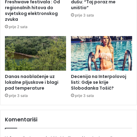
Freshwave festivala : Od
dušu: “Taj poraz me
u
e
regionalnih hitova do
uništio”
u
l
svjetskog elektronskog
prije 3 sata
P
e
zvuka
r
n
prije 2 sata
i
s
j
k
a
i
k
p
o
o
v
š
c
t
i
o
Danas naoblačenje uz
Decenija na Interpolovoj
m
lokalne pljuskove i blagi
listi: Gdje se krije
m
pad temperature
Slobodanka Tošić?
a
v
r
prije 3 sata
prije 3 sata
a
t
i
Komentariši
o
n
a