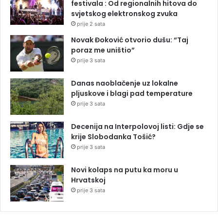
festivala : Od regionalnih hitova do
svjetskog elektronskog zvuka
prije 2 sata
Novak Đoković otvorio dušu: “Taj
poraz me uništio”
prije 3 sata
Danas naoblačenje uz lokalne
pljuskove i blagi pad temperature
prije 3 sata
Decenija na Interpolovoj listi: Gdje se
krije Slobodanka Tošić?
prije 3 sata
Novi kolaps na putu ka moru u
Hrvatskoj
prije 3 sata