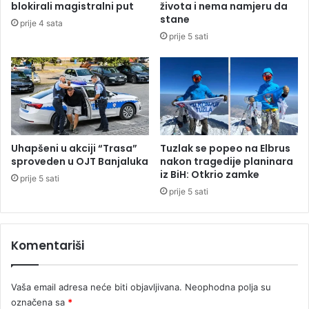
blokirali magistralni put
života i nema namjeru da
e
v
stane
prije 4 sata
k
o
prije 5 sati
t
t
a
b
b
e
r
z
z
o
e
v
h
i
r
s
Uhapšeni u akciji “Trasa”
Tuzlak se popeo na Elbrus
a
n
sproveden u OJT Banjaluka
nakon tragedije planinara
n
iz BiH: Otkrio zamke
o
prije 5 sati
e
s
prije 5 sati
t
i
Komentariši
Vaša email adresa neće biti objavljivana.
Neophodna polja su
označena sa
*