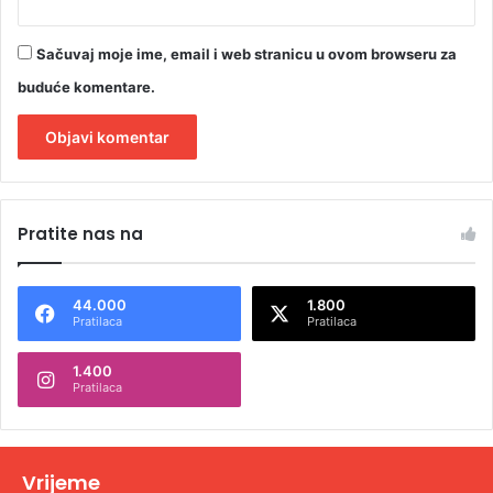
Sačuvaj moje ime, email i web stranicu u ovom browseru za
buduće komentare.
A
l
Pratite nas na
t
e
44.000
1.800
r
Pratilaca
Pratilaca
n
1.400
a
Pratilaca
t
i
v
Vrijeme