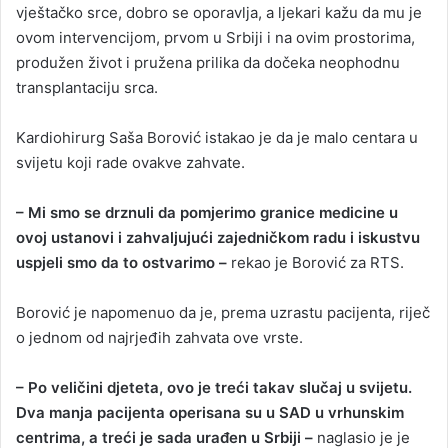
vještačko srce, dobro se oporavlja, a ljekari kažu da mu je
ovom intervencijom, prvom u Srbiji i na ovim prostorima,
produžen život i pružena prilika da dočeka neophodnu
transplantaciju srca.
Kardiohirurg Saša Borović istakao je da je malo centara u
svijetu koji rade ovakve zahvate.
– Mi smo se drznuli da pomjerimo granice medicine u
ovoj ustanovi i zahvaljujući zajedničkom radu i iskustvu
uspjeli smo da to ostvarimo –
rekao je Borović za RTS.
Borović je napomenuo da je, prema uzrastu pacijenta, riječ
o jednom od najrjeđih zahvata ove vrste.
– Po veličini djeteta, ovo je treći takav slučaj u svijetu.
Dva manja pacijenta operisana su u SAD u vrhunskim
centrima, a treći je sada urađen u Srbiji –
naglasio je je