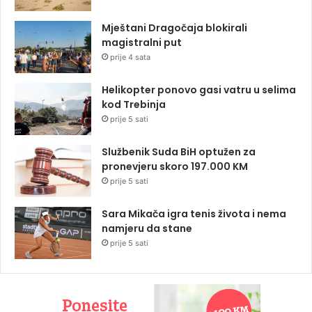
Mještani Dragočaja blokirali
magistralni put
prije 4 sata
Helikopter ponovo gasi vatru u selima
kod Trebinja
prije 5 sati
Službenik Suda BiH optužen za
pronevjeru skoro 197.000 KM
prije 5 sati
Sara Mikača igra tenis života i nema
namjeru da stane
prije 5 sati