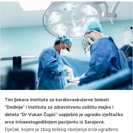
n
d
a
n
e
m
a
i
l
Tim ljekara Instituta za kardiovaskularne bolesti
“Dedinje” i Instituta za zdravstvenu zaštitu majke i
deteta “Dr Vukan Čupić” uspješno je ugradio vještačko
srce trinaestogodišnjem pacijentu iz Sarajeva.
Dječak, kojem je zbog teškog oboljenja srca ugrađeno