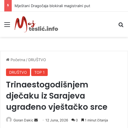
Helikopter ponovo gasi vatru u selima kod Trebinja
Meni
P
Početna
/
DRUŠTVO
DRUŠTVO
TOP 1
Trinaestogodišnjem
dječaku iz Sarajeva
ugrađeno vještačko srce
Goran Dakic
S
12 Juna, 2026
0
1 minut čitanja
e