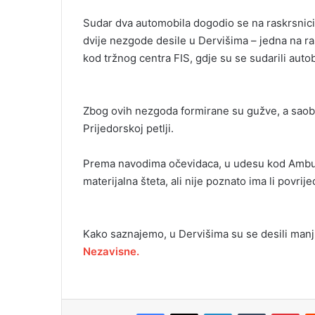
Sudar dva automobila dogodio se na raskrsnici
dvije nezgode desile u Dervišima – jedna na ra
kod tržnog centra FIS, gdje su se sudarili auto
Zbog ovih nezgoda formirane su gužve, a sao
Prijedorskoj petlji.
Prema navodima očevidaca, u udesu kod Ambula
materijalna šteta, ali nije poznato ima li povrij
Kako saznajemo, u Dervišima su se desili manj
Nezavisne.
Facebook
X
LinkedIn
Tumblr
Pinterest