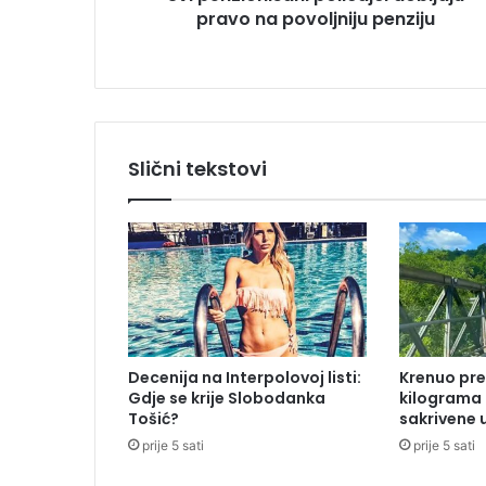
pravo na povoljniju penziju
i
s
a
n
i
p
o
Slični tekstovi
l
i
c
a
j
c
i
d
o
Decenija na Interpolovoj listi:
Krenuo pre
b
Gdje se krije Slobodanka
kilograma
i
Tošić?
sakrivene 
j
prije 5 sati
prije 5 sati
a
j