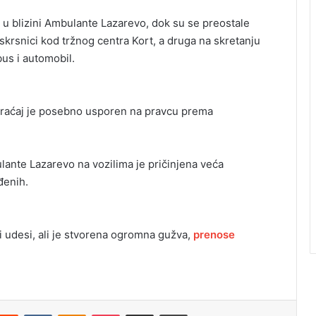
 u blizini Ambulante Lazarevo, dok su se preostale
skrsnici kod tržnog centra Kort, a druga na skretanju
bus i automobil.
braćaj je posebno usporen na pravcu prema
nte Lazarevo na vozilima je pričinjena veća
eđenih.
i udesi, ali je stvorena ogromna gužva,
prenose
Reddit
VKontakte
Odnoklassniki
Pocket
Podijeli putem Emaila
Odštampaj