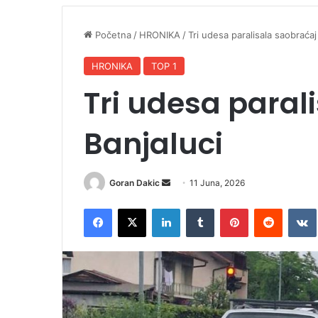
Početna
/
HRONIKA
/
Tri udesa paralisala saobraćaj
HRONIKA
TOP 1
Tri udesa paral
Banjaluci
Goran Dakic
S
11 Juna, 2026
e
Facebook
X
LinkedIn
Tumblr
Pinterest
Reddit
VK
n
d
a
n
e
m