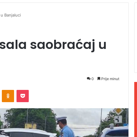
 u Banjaluci
isala saobraćaj u
0
Prije minut
ontakte
Odnoklassniki
Pocket