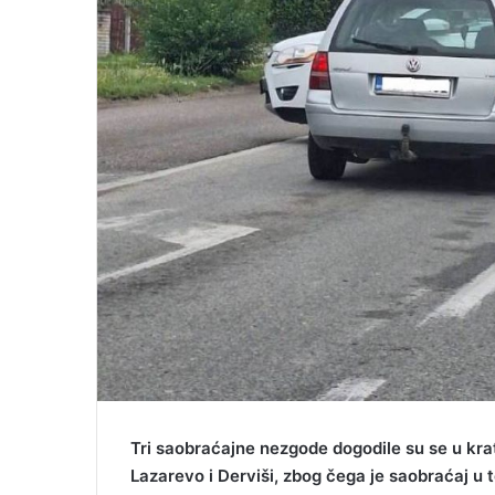
a
i
l
Tri saobraćajne nezgode dogodile su se u k
Lazarevo i Derviši, zbog čega je saobraćaj u 