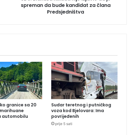
spreman da bude kandidat za člana
a
n
Predsjedništva
i
k
a
d
a
n
i
j
e
i
z
j
a
v
ko granice sa 20
Sudar teretnog i putničkog
i
 marihuane
voza kod Bjelovara: Ima
o
u automobilu
povrijeđenih
d
prije 5 sati
a
j