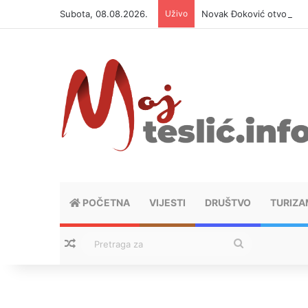
Subota, 08.08.2026.
Uživo
Novak Đoković otvorio du
POČETNA
VIJESTI
DRUŠTVO
TURIZA
Nasumični tekstovi
Pretraga
za