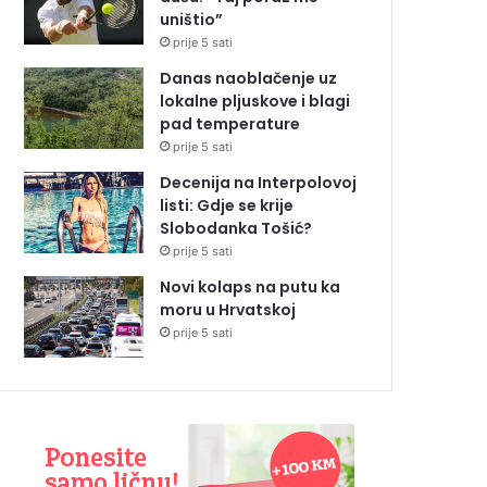
uništio”
prije 5 sati
Danas naoblačenje uz
lokalne pljuskove i blagi
pad temperature
prije 5 sati
Decenija na Interpolovoj
listi: Gdje se krije
Slobodanka Tošić?
prije 5 sati
Novi kolaps na putu ka
moru u Hrvatskoj
prije 5 sati