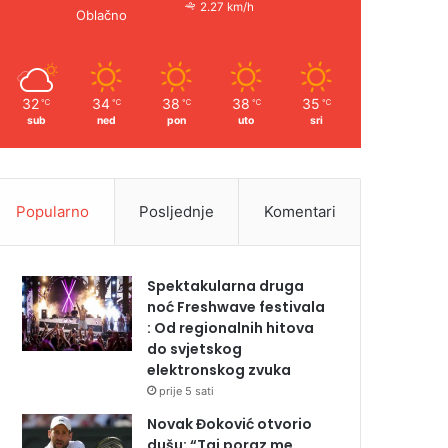
2.27 km/h
Oblačno
32
34
38
38
35
℃
℃
℃
℃
℃
sub
ned
pon
uto
sri
Popularno
Posljednje
Komentari
Spektakularna druga
noć Freshwave festivala
: Od regionalnih hitova
do svjetskog
elektronskog zvuka
prije 5 sati
Novak Đoković otvorio
dušu: “Taj poraz me