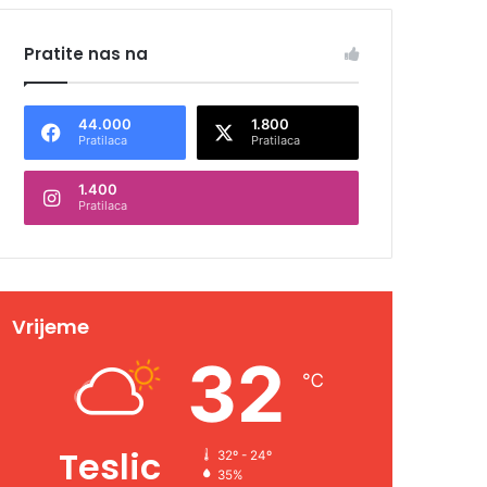
Pratite nas na
44.000
1.800
Pratilaca
Pratilaca
1.400
Pratilaca
Vrijeme
32
℃
Teslic
32º - 24º
35%