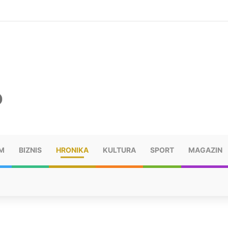
šu: “Taj poraz me uništio”
M
BIZNIS
HRONIKA
KULTURA
SPORT
MAGAZIN