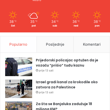
38
35
34
36
38
℃
℃
℃
℃
℃
čet
pet
sub
ned
pon
Popularno
Posljednje
Komentari
Prijedorski policajac optužen da je
vozaču “prišio” tuđu kaznu
prije 13 sati
Izrael gradi kanal za krokodile oko
zatvora za Palestince
prije 13 sati
Za šta se Banjaluka zadužuje 18
miliona KM?