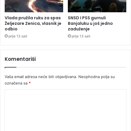
i
j
i
Vlada pružila ruku za spas
SNSD I PSS gurnuli
n
Željezare Zenica, vlasnik je
Banjaluku u još jedno
e
odbio
zaduženje
m
prije 13 sati
prije 13 sati
a
n
i
Komentariši
j
e
d
Vaša email adresa neće biti objavljivana.
Neophodna polja su
n
označena sa
*
o
g
K
d
o
o
k
m
t
e
o
r
n