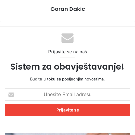
Goran Dakic
Prijavite se na naš
Sistem za obavještavanje!
Budite u toku sa posljednjim novostima.
U
n
e
s
i
t
e