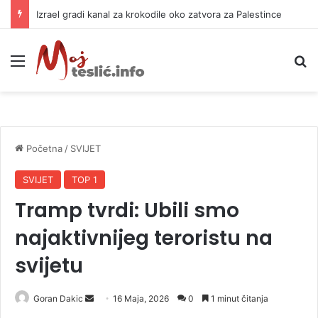
Izrael gradi kanal za krokodile oko zatvora za Palestince
Meni
P
Početna
/
SVIJET
SVIJET
TOP 1
Tramp tvrdi: Ubili smo
najaktivnijeg teroristu na
svijetu
Goran Dakic
S
16 Maja, 2026
0
1 minut čitanja
e