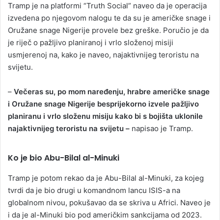
Tramp je na platformi “Truth Social” naveo da je operacija
izvedena po njegovom nalogu te da su je američke snage i
Oružane snage Nigerije provele bez greške. Poručio je da
je riječ o pažljivo planiranoj i vrlo složenoj misiji
usmjerenoj na, kako je naveo, najaktivnijeg teroristu na
svijetu.
–
Večeras su, po mom naređenju, hrabre američke snage
i Oružane snage Nigerije besprijekorno izvele pažljivo
planiranu i vrlo složenu misiju kako bi s bojišta uklonile
najaktivnijeg teroristu na svijetu –
napisao je Tramp.
Ko je bio Abu-Bilal al-Minuki
Tramp je potom rekao da je Abu-Bilal al-Minuki, za kojeg
tvrdi da je bio drugi u komandnom lancu ISIS-a na
globalnom nivou, pokušavao da se skriva u Africi. Naveo je
i da je al-Minuki bio pod američkim sankcijama od 2023.