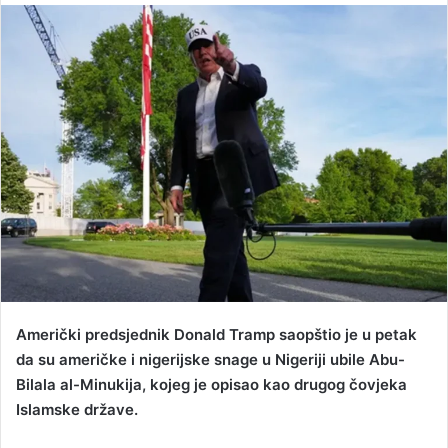
n
d
a
n
e
m
a
i
l
Američki predsjednik Donald Tramp saopštio je u petak
da su američke i nigerijske snage u Nigeriji ubile Abu-
Bilala al-Minukija, kojeg je opisao kao drugog čovjeka
Islamske države.