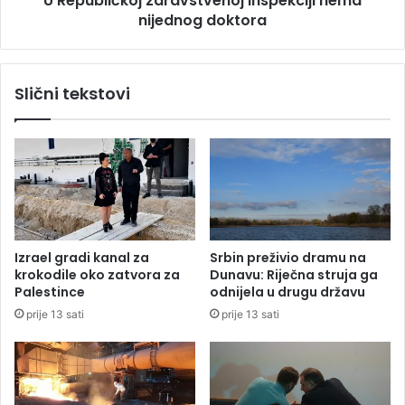
U Republičkoj zdravstvenoj inspekciji nema
l
nijednog doktora
o
j
j
e
z
n
d
Slični tekstovi
j
r
a
a
l
v
i
s
j
t
e
v
k
e
o
n
v
o
Izrael gradi kanal za
Srbin preživio dramu na
a
j
krokodile oko zatvora za
Dunavu: Riječna struja ga
u
i
Palestince
odnijela u drugu državu
B
n
prije 13 sati
prije 13 sati
i
s
H
p
e
k
c