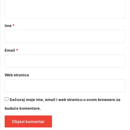
a
t
a
r
Ime
*
*
Email
*
Web stranica
Sačuvaj moje ime, email i web stranicu u ovom browseru za
buduće komentare.