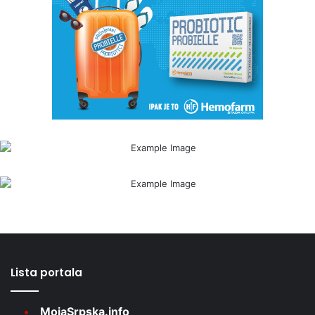
Lista portala
MojaSrpska.info