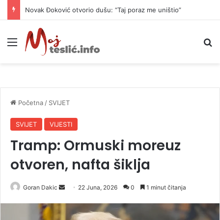
Novak Đoković otvorio dušu: “Taj poraz me uništio”
Meni
P
Početna
/
SVIJET
SVIJET
VIJESTI
Tramp: Ormuski moreuz
otvoren, nafta šiklja
Goran Dakic
S
22 Juna, 2026
0
1 minut čitanja
e
n