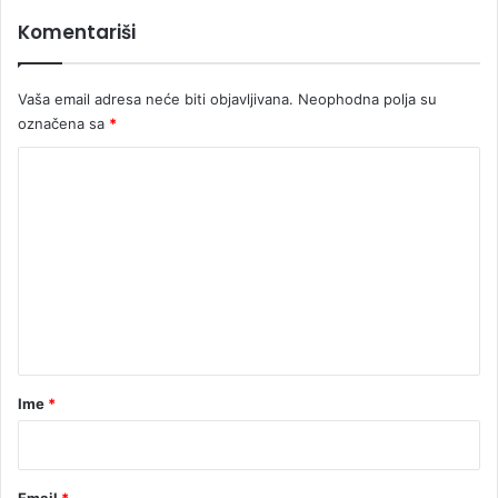
a
Komentariši
K
M
Vaša email adresa neće biti objavljivana.
Neophodna polja su
označena sa
*
K
o
m
e
n
t
a
r
Ime
*
*
Email
*