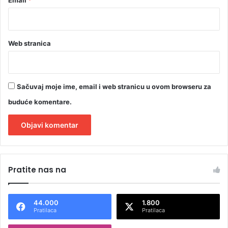
Web stranica
Sačuvaj moje ime, email i web stranicu u ovom browseru za
buduće komentare.
A
l
Pratite nas na
t
e
44.000
1.800
r
Pratilaca
Pratilaca
n