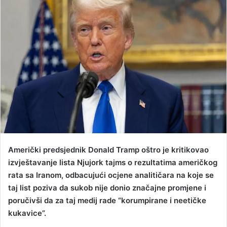
d
a
n
e
m
a
i
l
Američki predsjednik Donald Tramp oštro je kritikovao
izvještavanje lista Njujork tajms o rezultatima američkog
rata sa Iranom, odbacujući ocjene analitičara na koje se
taj list poziva da sukob nije donio značajne promjene i
poručivši da za taj medij rade “korumpirane i neetičke
kukavice”.