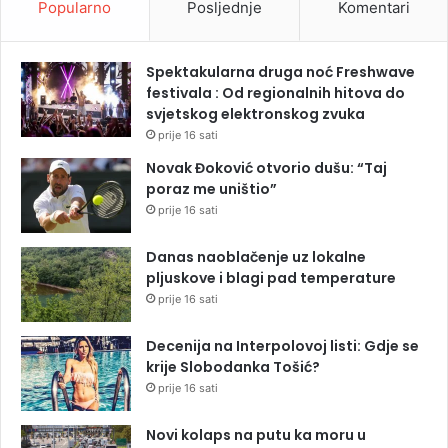
Popularno
Posljednje
Komentari
Spektakularna druga noć Freshwave
festivala : Od regionalnih hitova do
svjetskog elektronskog zvuka
prije 16 sati
Novak Đoković otvorio dušu: “Taj
poraz me uništio”
prije 16 sati
Danas naoblačenje uz lokalne
pljuskove i blagi pad temperature
prije 16 sati
Decenija na Interpolovoj listi: Gdje se
krije Slobodanka Tošić?
prije 16 sati
Novi kolaps na putu ka moru u