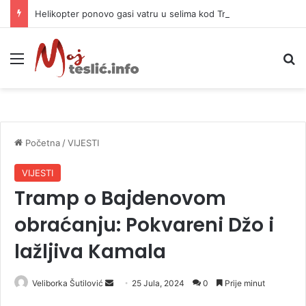
Helikopter ponovo gasi vatru u selima kod Trebinja
Meni
P
Početna
/
VIJESTI
VIJESTI
Tramp o Bajdenovom
obraćanju: Pokvareni Džo i
lažljiva Kamala
Veliborka Šutilović
S
25 Jula, 2024
0
Prije minut
e