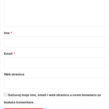
i
e
l
n
i
t
p
r
a
o
r
t
Ime
*
i
*
v
m
e
Email
*
n
e
Web stranica
Sačuvaj moje ime, email i web stranicu u ovom browseru za
buduće komentare.