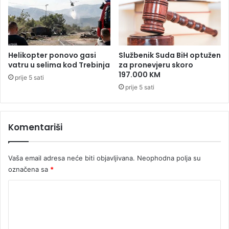
m
s
e
e
r
t
i
e
k
s
Helikopter ponovo gasi
Službenik Suda BiH optužen
a
t
vatru u selima kod Trebinja
za pronevjeru skoro
n
i
197.000 KM
prije 5 sati
c
r
prije 5 sati
i
a
b
j
i
u
t
Komentariši
n
o
a
i
d
s
Vaša email adresa neće biti objavljivana.
Neophodna polja su
r
k
o
označena sa
*
o
g
K
r
u
i
o
s
m
t