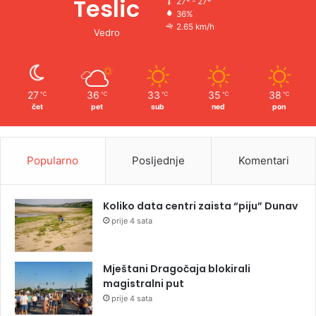
Teslic
27º - 27º
36%
2.65 km/h
Vedro
27
36
33
35
38
℃
℃
℃
℃
℃
čet
pet
sub
ned
pon
Popularno
Posljednje
Komentari
Koliko data centri zaista “piju” Dunav
prije 4 sata
Mještani Dragočaja blokirali
magistralni put
prije 4 sata