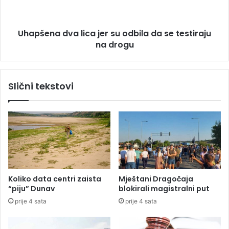
n
k
a
r
d
i
Uhapšena dva lica jer su odbila da se testiraju
v
v
na drogu
a
i
l
č
i
n
c
Slični tekstovi
a
a
o
j
d
e
g
r
o
s
v
u
o
o
r
d
n
b
Koliko data centri zaista
Mještani Dragočaja
o
i
“piju” Dunav
blokirali magistralni put
s
l
prije 4 sata
prije 4 sata
t
a
,
d
A
a