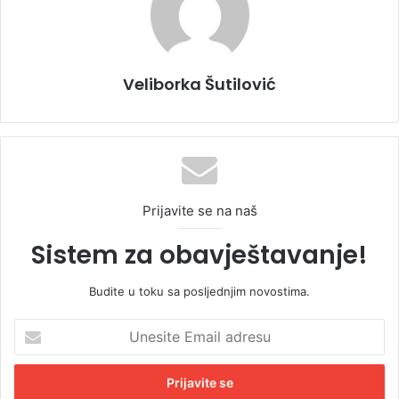
Veliborka Šutilović
Prijavite se na naš
Sistem za obavještavanje!
Budite u toku sa posljednjim novostima.
U
n
e
s