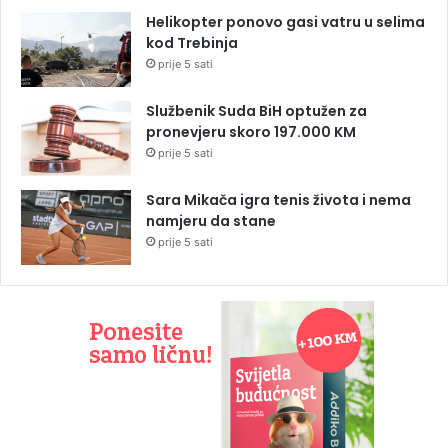
Helikopter ponovo gasi vatru u selima
kod Trebinja
prije 5 sati
Službenik Suda BiH optužen za
pronevjeru skoro 197.000 KM
prije 5 sati
Sara Mikača igra tenis života i nema
namjeru da stane
prije 5 sati