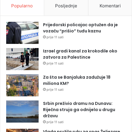
Popularno
Posljednje
Komentari
Prijedorski policajac optužen da je
vozaču “prišio” tuđu kaznu
prije 11 sati
Izrael gradi kanal za krokodile oko
zatvora za Palestince
prije 11 sati
Za šta se Banjaluka zadužuje 18
miliona KM?
prije 11 sati
Srbin preživio dramu na Dunavu:
Riječna struja ga odnijela u drugu
državu
prije 11 sati
Vlada pružila ruku za spas Željezare