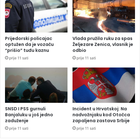
i
a
j
l
e
n
o
o
d
i
o
z
Prijedorski policajac
Vlada pružila ruku za spas
b
b
optužen da je vozaču
Željezare Zenica, vlasnik je
r
o
“prišio” tuđu kaznu
odbio
i
S
prije 11 sati
prije 11 sati
o
r
m
b
e
i
m
n
o
a
r
u
a
B
n
e
SNSD I PSS gurnuli
Incident u Hrvatskoj: Na
d
č
Banjaluku u još jedno
nadvožnjaku kod Otočca
u
zaduženje
zapaljena zastava Srbije
u
m
prije 11 sati
prije 11 sati