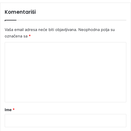
Komentariši
Vaša email adresa neće biti objavljivana.
Neophodna polja su
označena sa
*
K
o
m
e
n
t
a
r
Ime
*
*