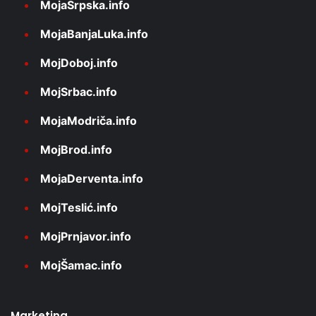
MojaSrpska.info
MojaBanjaLuka.info
MojDoboj.info
MojSrbac.info
MojaModriča.info
MojBrod.info
MojaDerventa.info
MojTeslić.info
MojPrnjavor.info
MojŠamac.info
Marketing