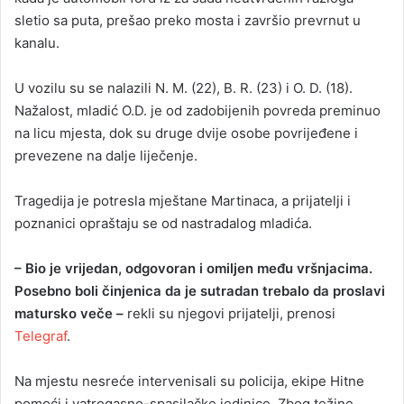
sletio sa puta, prešao preko mosta i završio prevrnut u
kanalu.
U vozilu su se nalazili N. M. (22), B. R. (23) i O. D. (18).
Nažalost, mladić O.D. je od zadobijenih povreda preminuo
na licu mjesta, dok su druge dvije osobe povrijeđene i
prevezene na dalje liječenje.
Tragedija je potresla mještane Martinaca, a prijatelji i
poznanici opraštaju se od nastradalog mladića.
– Bio je vrijedan, odgovoran i omiljen među vršnjacima.
Posebno boli činjenica da je sutradan trebalo da proslavi
matursko veče –
rekli su njegovi prijatelji, prenosi
Telegraf
.
Na mjestu nesreće intervenisali su policija, ekipe Hitne
pomoći i vatrogasno-spasilačke jedinice. Zbog težine