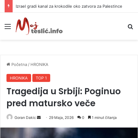
Izrael gradi kanal za krokodile oko zatvora za Palestince
Meni
P
Početna
/
HRONIKA
HRONIKA
TOP 1
Tragedija u Srbiji: Poginuo
pred matursko veče
Goran Dakic
S
29 Maja, 2026
0
1 minut čitanja
e
n