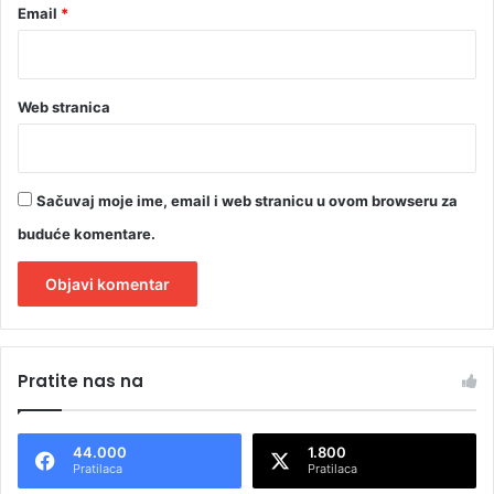
Email
*
Web stranica
Sačuvaj moje ime, email i web stranicu u ovom browseru za
buduće komentare.
A
l
Pratite nas na
t
e
44.000
1.800
r
Pratilaca
Pratilaca
n