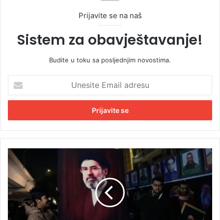
Prijavite se na naš
Sistem za obavještavanje!
Budite u toku sa posljednjim novostima.
U
n
e
s
i
t
e
E
P
m
r
a
e
i
o
l
k
a
r
d
e