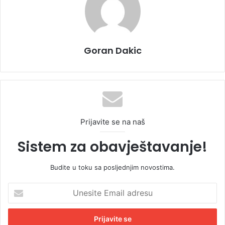
Goran Dakic
Prijavite se na naš
Sistem za obavještavanje!
Budite u toku sa posljednjim novostima.
U
n
e
s