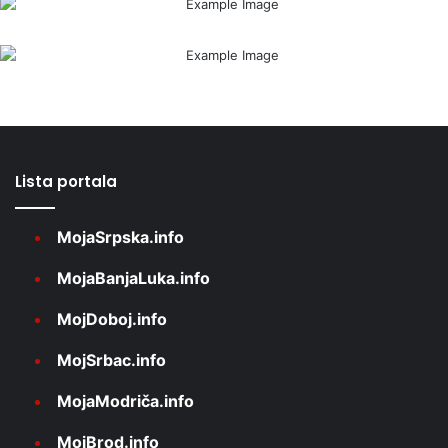
Lista portala
MojaSrpska.info
MojaBanjaLuka.info
MojDoboj.info
MojSrbac.info
MojaModriča.info
MojBrod.info