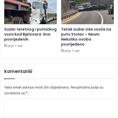
o
u
t
d
e
a
l
B
e
i
f
Sudar teretnog i putničkog
Težak sudar više vozila na
H
o
voza kod Bjelovara: Ima
putu Stolac – Neum:
povrijeđenih
Nekoliko osoba
n
povrijeđeno
o
prije 7 sati
m
prije 7 sati
Komentariši
Vaša email adresa neće biti objavljivana.
Neophodna polja su
označena sa
*
K
o