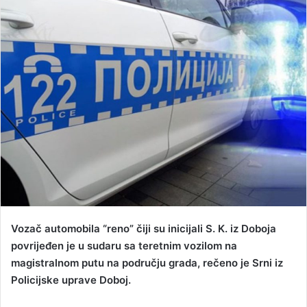
d
a
n
e
m
a
i
l
Vozač automobila “reno” čiji su inicijali S. K. iz Doboja
povrijeđen je u sudaru sa teretnim vozilom na
magistralnom putu na području grada, rečeno je Srni iz
Policijske uprave Doboj.