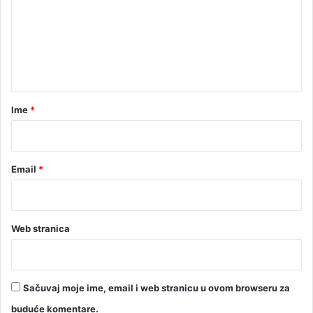
m
e
n
t
a
r
Ime
*
*
Email
*
Web stranica
Sačuvaj moje ime, email i web stranicu u ovom browseru za
buduće komentare.