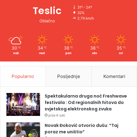
Teslic
31º - 24º
32%
2.79 km/h
Oblačno
30
34
38
38
35
℃
℃
℃
℃
℃
sub
ned
pon
uto
sri
Popularno
Posljednje
Komentari
Spektakularna druga noć Freshwave
festivala : Od regionalnih hitova do
svjetskog elektronskog zvuka
prije 6 sati
Novak Đoković otvorio dušu: “Taj
poraz me uništio”