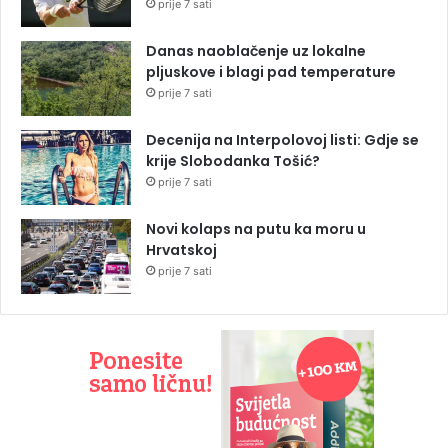
prije 7 sati
Danas naoblačenje uz lokalne
pljuskove i blagi pad temperature
prije 7 sati
Decenija na Interpolovoj listi: Gdje se
krije Slobodanka Tošić?
prije 7 sati
Novi kolaps na putu ka moru u
Hrvatskoj
prije 7 sati