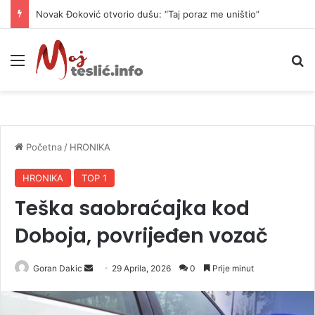
Novak Đoković otvorio dušu: “Taj poraz me uništio”
Meni
P
Početna
/
HRONIKA
HRONIKA
TOP 1
Teška saobraćajka kod
Doboja, povrijeđen vozač
Goran Dakic
S
29 Aprila, 2026
0
Prije minut
e
n