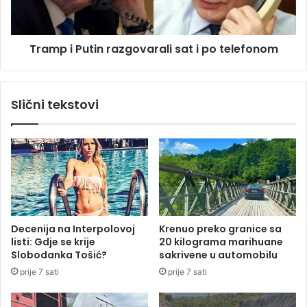
p
P
r
u
o
t
š
Tramp i Putin razgovarali sat i po telefonom
i
i
n
r
r
e
a
Slični tekstovi
n
z
j
g
e
o
n
v
a
a
d
r
l
a
e
l
ž
i
Decenija na Interpolovoj
Krenuo preko granice sa
n
s
listi: Gdje se krije
20 kilograma marihuane
o
a
Slobodanka Tošić?
sakrivene u automobilu
s
t
prije 7 sati
prije 7 sati
t
i
i
p
S