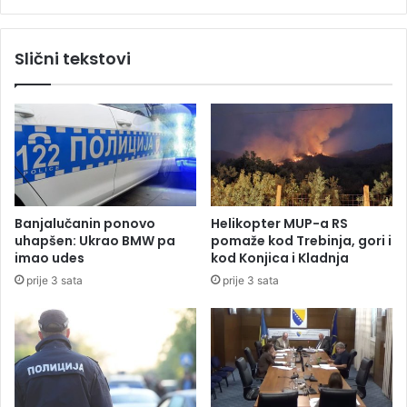
e
j
u
e
"
u
Slični tekstovi
A
S
k
t
v
a
a
r
n
o
i
m
"
B
r
o
Banjalučanin ponovo
Helikopter MUP-a RS
d
uhapšen: Ukrao BMW pa
pomaže kod Trebinja, gori i
u
imao udes
kod Konjica i Kladnja
:
prije 3 sata
prije 3 sata
R
u
ž
a
m
a
u