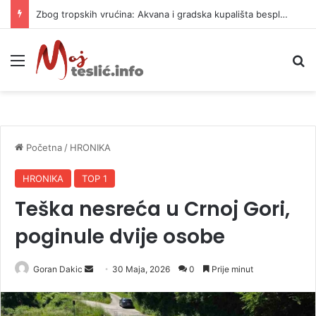
Zbog tropskih vrućina: Akvana i gradska kupališta besplatni tri dana
Meni
P
Početna
/
HRONIKA
HRONIKA
TOP 1
Teška nesreća u Crnoj Gori,
poginule dvije osobe
Goran Dakic
S
30 Maja, 2026
0
Prije minut
e
n