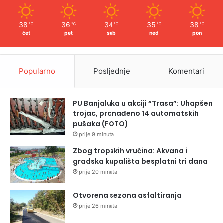
38
36
34
35
38
℃
℃
℃
℃
℃
čet
pet
sub
ned
pon
Popularno
Posljednje
Komentari
PU Banjaluka u akciji “Trasa”: Uhapšen
trojac, pronađeno 14 automatskih
pušaka (FOTO)
prije 9 minuta
Zbog tropskih vrućina: Akvana i
gradska kupališta besplatni tri dana
prije 20 minuta
Otvorena sezona asfaltiranja
prije 26 minuta