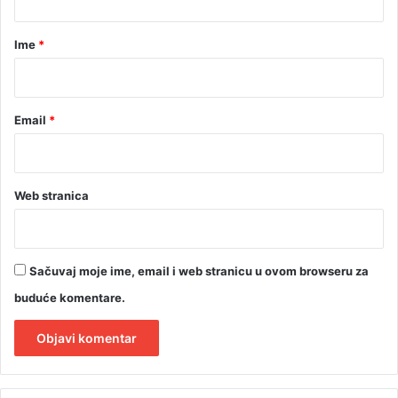
e
a
o
r
Ime
*
d
6
*
.
0
Email
*
0
0
u
b
i
Web stranica
j
e
n
i
Sačuvaj moje ime, email i web stranicu u ovom browseru za
h
buduće komentare.
A
l