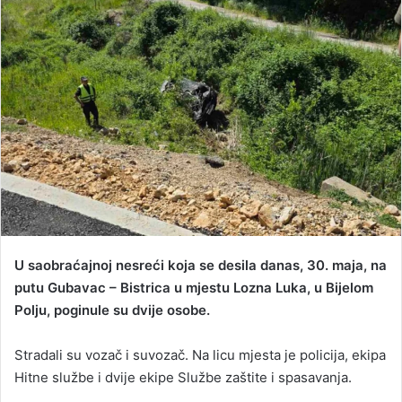
d
a
n
e
m
a
i
l
U saobraćajnoj nesreći koja se desila danas, 30. maja, na
putu Gubavac – Bistrica u mjestu Lozna Luka, u Bijelom
Polju, poginule su dvije osobe.
Stradali su vozač i suvozač. Na licu mjesta je policija, ekipa
Hitne službe i dvije ekipe Službe zaštite i spasavanja.