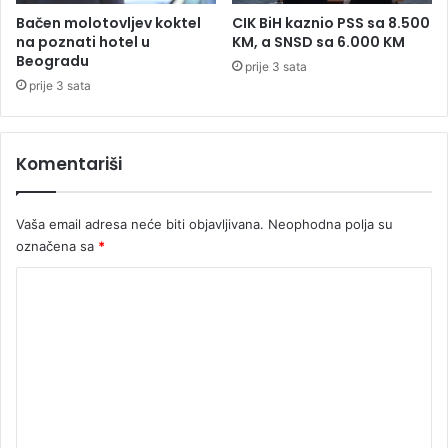
D
Bačen molotovljev koktel
CIK BiH kaznio PSS sa 8.500
r
na poznati hotel u
KM, a SNSD sa 6.000 KM
i
Beogradu
prije 3 sata
n
prije 3 sata
i
o
d
Komentariši
a
j
u
Vaša email adresa neće biti objavljivana.
Neophodna polja su
p
označena sa
*
o
č
K
a
s
o
t
m
z
e
a
v
n
i
t
š