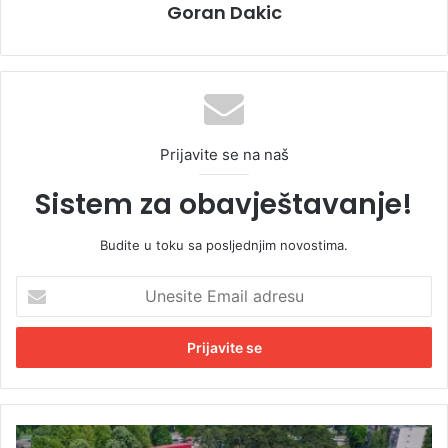
Goran Dakic
Prijavite se na naš
Sistem za obavještavanje!
Budite u toku sa posljednjim novostima.
U
n
e
s
i
t
e
E
O