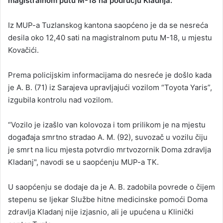
magistralnom putu M-18 na području Kladnja.
Iz MUP-a Tuzlanskog kantona saopćeno je da se nesreća
desila oko 12,40 sati na magistralnom putu M-18, u mjestu
Kovačići.
Prema policijskim informacijama do nesreće je došlo kada
je A. B. (71) iz Sarajeva upravljajući vozilom “Toyota Yaris”,
izgubila kontrolu nad vozilom.
“Vozilo je izašlo van kolovoza i tom prilikom je na mjestu
događaja smrtno stradao A. M. (92), suvozač u vozilu čiju
je smrt na licu mjesta potvrdio mrtvozornik Doma zdravlja
Kladanj", navodi se u saopćenju MUP-a TK.
U saopćenju se dodaje da je A. B. zadobila povrede o čijem
stepenu se ljekar Službe hitne medicinske pomoći Doma
zdravlja Kladanj nije izjasnio, ali je upućena u Klinički