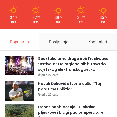
34
37
38
35
35
℃
℃
℃
℃
℃
ned
pon
uto
sri
čet
Popularno
Posljednje
Komentari
Spektakularna druga noć Freshwave
festivala : Od regionalnih hitova do
svjetskog elektronskog zvuka
prije 22 sata
Novak Đoković otvorio dušu: “Taj
poraz me uništio”
prije 22 sata
Danas naoblačenje uz lokalne
pljuskove i blagi pad temperature