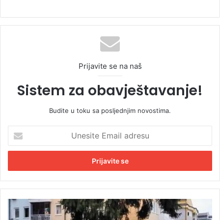
Prijavite se na naš
Sistem za obavještavanje!
Budite u toku sa posljednjim novostima.
U
n
e
s
i
t
e
E
A
m
n