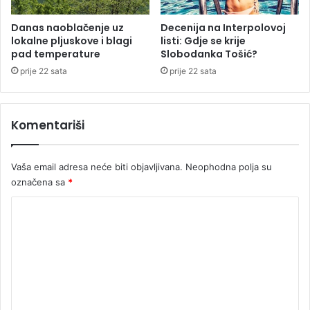
o
a
c
Danas naoblačenje uz
Decenija na Interpolovoj
lokalne pljuskove i blagi
listi: Gdje se krije
e
pad temperature
Slobodanka Tošić?
m
n
prije 22 sata
prije 22 sata
a
p
a
Komentariši
o
i
n
Vaša email adresa neće biti objavljivana.
Neophodna polja su
s
označena sa
*
p
e
K
k
o
t
o
m
r
e
a
n