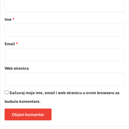
t
a
r
Ime
*
*
Email
*
Web stranica
Sačuvaj moje ime, email i web stranicu u ovom browseru za
buduće komentare.
A