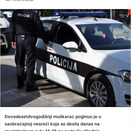
n
d
a
n
e
m
a
i
l
Devedesetdvogodišnji muškarac poginuo je u
saobraćajnoj nesreći koja se desila danas na