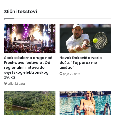
a
š
a
i
Slični tekstovi
u
ć
t
p
o
o
b
b
i
j
v
e
š
s
e
n
d
i
Spektakularna druga noć
Novak Đoković otvorio
j
o
Freshwave festivala : Od
dušu: “Taj poraz me
e
p
regionalnih hitova do
uništio”
v
o
svjetskog elektronskog
prije 22 sata
o
s
zvuka
j
l
prije 22 sata
k
i
e
j
,
e
p
m
a
e
s
č