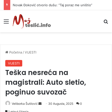
Novak Đoković otvorio dušu: “Taj poraz me uništio”
Meni
P
Početna
/
VIJESTI
VIJESTI
Teška nesreća na
magistrali: Auto sletio,
poginuo suvozač
Veliborka Šutilović
S
30 Augusta, 2025
0
e
1 minut čitanja