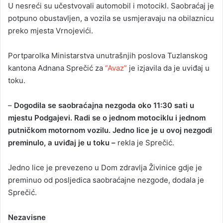
U nesreći su učestvovali automobil i motocikl. Saobraćaj je
potpuno obustavljen, a vozila se usmjeravaju na obilaznicu
preko mjesta Vrnojevići.
Portparolka Ministarstva unutrašnjih poslova Tuzlanskog
kantona Adnana Sprečić za
“Avaz”
je izjavila da je uviđaj u
toku.
–
Dogodila se saobraćajna nezgoda oko 11:30 sati u
mjestu Podgajevi. Radi se o jednom motociklu i jednom
putničkom motornom vozilu. Jedno lice je u ovoj nezgodi
preminulo, a uviđaj je u toku –
rekla je Sprečić.
Jedno lice je prevezeno u Dom zdravlja Živinice gdje je
preminuo od posljedica saobraćajne nezgode, dodala je
Sprečić.
Nezavisne