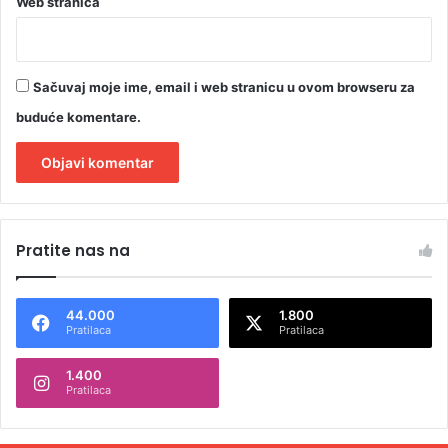
Web stranica
Sačuvaj moje ime, email i web stranicu u ovom browseru za
buduće komentare.
A
l
Pratite nas na
t
e
44.000
1.800
r
Pratilaca
Pratilaca
n
1.400
a
Pratilaca
t
i