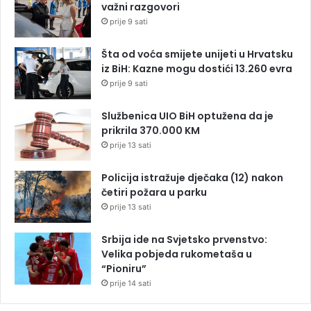
važni razgovori
prije 9 sati
Šta od voća smijete unijeti u Hrvatsku
iz BiH: Kazne mogu dostići 13.260 evra
prije 9 sati
Službenica UIO BiH optužena da je
prikrila 370.000 KM
prije 13 sati
Policija istražuje dječaka (12) nakon
četiri požara u parku
prije 13 sati
Srbija ide na Svjetsko prvenstvo:
Velika pobjeda rukometaša u
“Pioniru”
prije 14 sati