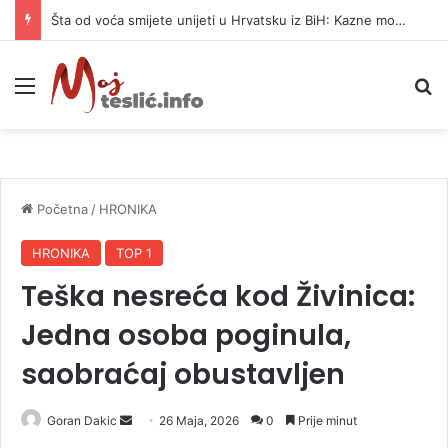
Šta od voća smijete unijeti u Hrvatsku iz BiH: Kazne mogu dostići 13.260 evra
Meni
P
Početna
/
HRONIKA
HRONIKA
TOP 1
Teška nesreća kod Živinica:
Jedna osoba poginula,
saobraćaj obustavljen
Goran Dakic
S
26 Maja, 2026
0
Prije minut
e