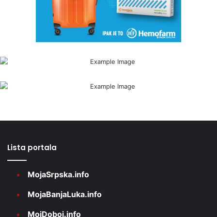
Lista portala
MojaSrpska.info
MojaBanjaLuka.info
MojDoboj.info