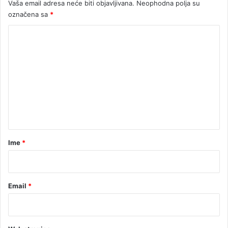
Vaša email adresa neće biti objavljivana.
Neophodna polja su
a
označena sa
*
d
i
K
š
o
k
e
m
e
n
t
a
r
Ime
*
*
Email
*