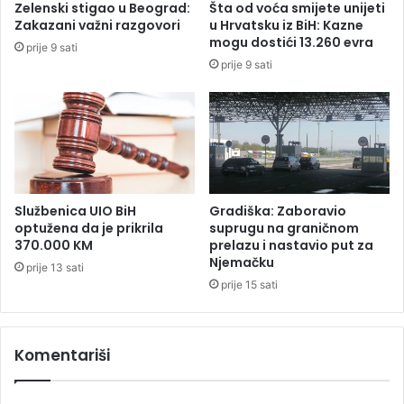
Zelenski stigao u Beograd:
Šta od voća smijete unijeti
n
d
Zakazani važni razgovori
u Hrvatsku iz BiH: Kazne
s
l
mogu dostići 13.260 evra
prije 9 sati
k
e
prije 9 sati
i
g
k
a
r
o
e
n
d
a
i
k
t
o
n
Službenica UIO BiH
Gradiška: Zaboravio
u
optužena da je prikrila
suprugu na graničnom
d
370.000 KM
prelazu i nastavio put za
Njemačku
e
prije 13 sati
s
prije 15 sati
a
k
o
Komentariši
d
G
r