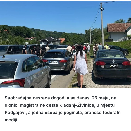
n
d
a
n
e
m
a
i
l
Saobraćajna nesreća dogodila se danas, 26.maja, na
dionici magistralne ceste Kladanj-Živinice, u mjestu
Podgajevi, a jedna osoba je poginula, prenose federalni
mediji.