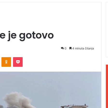
e je gotovo
0
4 minuta čitanja
ontakte
Odnoklassniki
Pocket