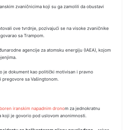
ranskim zvaničnicima koji su ga zamolili da obustavi
tovali ove tvrdnje, pozivajući se na visoke zvaničnike
 razgovarao sa Trampom.
eđunarodne agencije za atomsku energiju (IAEA), kojom
ojenjima.
 je dokument kao politički motivisan i pravno
i pregovore sa Vašingtonom.
oboren iranskim napadnim drono
m za jednokratnu
 koji je govorio pod uslovom anonimnosti.