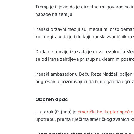
Tramp je izjavio da je direktno razgovarao sa i
napade na zemlju.
Iranski državni mediji su, međutim, brzo deman
koji negiraju da je bilo koji iranski zvaničnik
Dodatne tenzije izazvala je nova rezolucija M
se od Irana zahtijeva pristup nuklearnim postr
Iranski ambasador u Beču Reza Nadžafi ocijenio
pogrešan, upozoravajući da bi mogao da ugroz
Oboren apač
U utorak (9. juna) je
američki helikopter apač 
upotrebu, prema riječima američkog zvaničnika