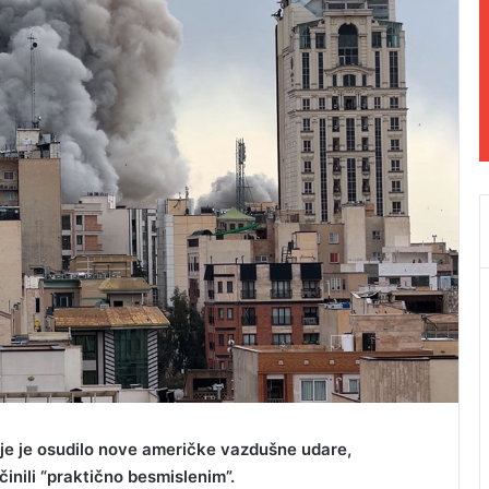
ije je osudilo nove američke vazdušne udare,
učinili “praktično besmislenim”.