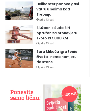
Helikopter ponovo gasi
vatru u selima kod
Trebinja
prije 13 sati
Službenik Suda BiH
optužen za pronevjeru
skoro 197.000 KM
prije 13 sati
Sara Mikača igra tenis
života i nema namjeru
da stane
prije 13 sati