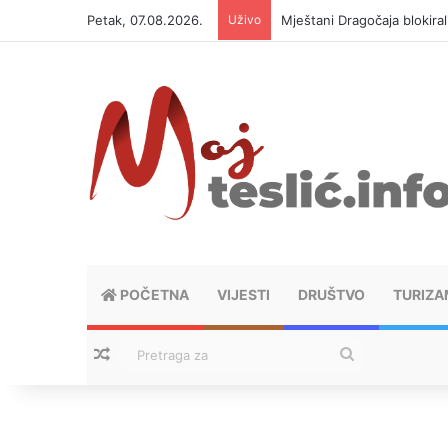
Petak, 07.08.2026.
Uživo
Mještani Dragočaja blokiral
POČETNA
VIJESTI
DRUŠTVO
TURIZA
Nasumični tekstovi
Pretraga
za