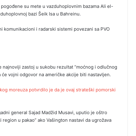
a pogođene su mete u vazduhoplovnim bazama Ali el-
zduhoplovnoj bazi Šeik Isa u Bahreinu.
ni komunikacioni i radarski sistemi povezani sa PVO
e najnoviji zastoj u sukobu rezultat “moćnog i odlučnog
će vojni odgovor na američke akcije biti nastavljen.
og moreuza potvrdilo je da je ovaj strateški pomorski
dni general Sajad Madžid Musavi, uputio je oštro
ti region u pakao” ako Vašington nastavi da ugrožava