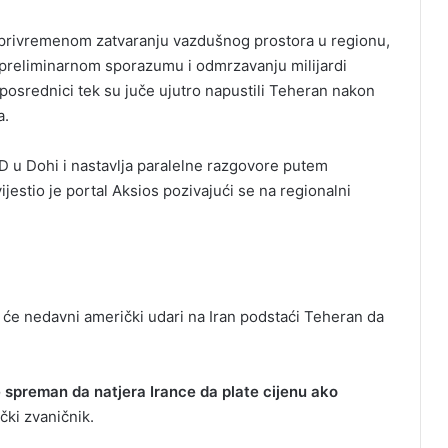
 privremenom zatvaranju vazdušnog prostora u regionu,
o preliminarnom sporazumu i odmrzavanju milijardi
i posrednici tek su juče ujutro napustili Teheran nakon
a.
D u Dohi i nastavlja paralelne razgovore putem
jestio je portal Aksios pozivajući se na regionalni
 će nedavni američki udari na Iran podstaći Teheran da
je spreman da natjera Irance da plate cijenu ako
čki zvaničnik.