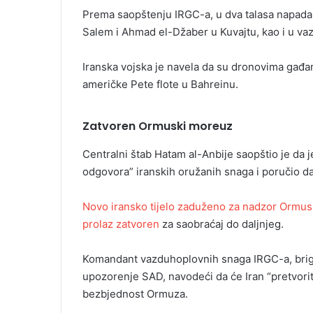
Prema saopštenju IRGC-a, u dva talasa napad
Salem i Ahmad el-Džaber u Kuvajtu, kao i u va
Iranska vojska je navela da su dronovima gađa
američke Pete flote u Bahreinu.
Zatvoren Ormuski moreuz
Centralni štab Hatam al-Anbije saopštio je da j
odgovora” iranskih oružanih snaga i poručio da 
Novo iransko tijelo zaduženo za nadzor Ormusk
prolaz zatvoren
za saobraćaj do daljnjeg.
Komandant vazduhoplovnih snaga IRGC-a, briga
upozorenje SAD, navodeći da će Iran “pretvori
bezbjednost Ormuza.