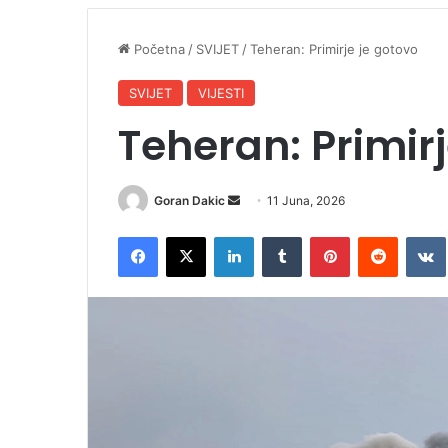
Početna
/
SVIJET
/
Teheran: Primirje je gotovo
SVIJET
VIJESTI
Teheran: Primirj
Goran Dakic
S
11 Juna, 2026
e
Facebook
X
LinkedIn
Tumblr
Pinterest
Reddit
VK
n
d
a
n
e
m
a
i
l