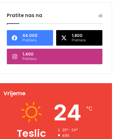
Pratite nas na
44.000
1.800
Pratilaca
Pratilaca
1.400
Pratilaca
Vrijeme
24
℃
Teslic
35º - 24º
49%