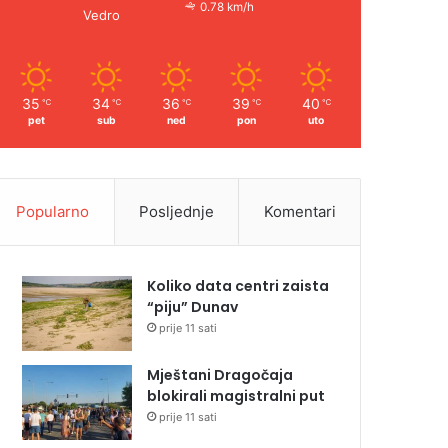
0.78 km/h
Vedro
35
34
36
39
40
℃
℃
℃
℃
℃
pet
sub
ned
pon
uto
Popularno
Posljednje
Komentari
Koliko data centri zaista
“piju” Dunav
prije 11 sati
Mještani Dragočaja
blokirali magistralni put
prije 11 sati