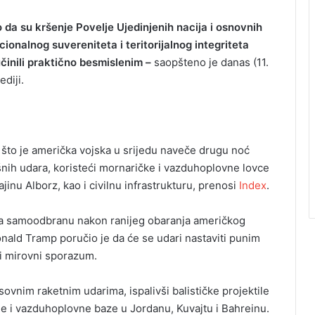
 da su kršenje Povelje Ujedinjenih nacija i osnovnih
onalnog suvereniteta i teritorijalnog integriteta
učinili praktično besmislenim –
saopšteno je danas (11.
ediji.
n što je američka vojska u srijedu naveče drugu noć
nih udara, koristeći mornaričke i vazduhoplovne lovce
ajinu Alborz, kao i civilnu infrastrukturu, prenosi
Index
.
na samoodbranu nakon ranijeg obaranja američkog
nald Tramp poručio je da će se udari nastaviti punim
ni mirovni sporazum.
vnim raketnim udarima, ispalivši balističke projektile
aje i vazduhoplovne baze u Jordanu, Kuvajtu i Bahreinu.