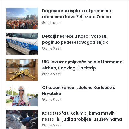
Dogovorena isplata otpremnina
radnicima Nove Željezare Zenica
prije 5 sati
Detalji nesreće u Kotor Varošu,
poginuo pedesetdvogodišnjak
prije 5 sati
UIO lovi iznajmljivače na platformama
Airbnb, Booking i Locktrip
prije 5 sati
Otkazan koncert Jelene Karleuše u
Hrvatskoj
prije 5 sati
Katastrofa u Kolumbiji: Ima mrtvih i
nestalih, ljudi zarobljeni u ruševinama
prije 5 sati