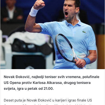
a
n
e
m
a
i
l
Novak Đoković, najbolji teniser svih vremena, polufinale
US Opena protiv Karlosa Alkarasa, drugog tenisera
svijeta, igra u petak od 21.00.
Deset puta je Novak Đoković u karijeri igrao finale US