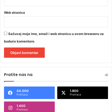
Web stranica
Sačuvaj moje ime, email i web stranicu u ovom browseru za
buduće komentare.
A
l
Pratite nas na
t
e
44.000
1.800
r
Pratilaca
Pratilaca
n
1.400
a
Pratilaca