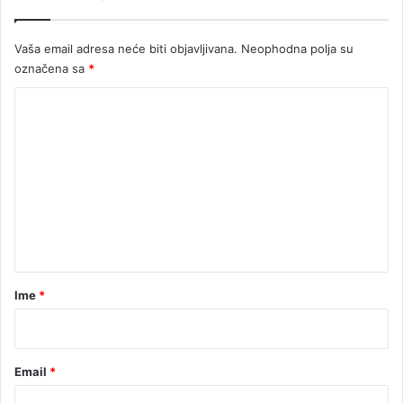
E
U
Vaša email adresa neće biti objavljivana.
Neophodna polja su
označena sa
*
K
o
m
e
n
t
a
r
Ime
*
*
Email
*