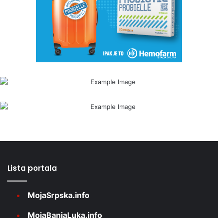
Lista portala
MojaSrpska.info
MojaBanjaLuka.info