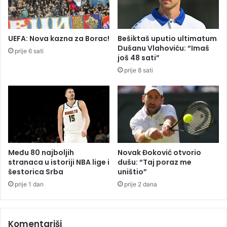
i
r
v
n
e
i
l
UEFA: Nova kazna za Borac!
Bešiktaš uputio ultimatum
m
i
Dušanu Vlahoviću: “Imaš
prije 6 sati
g
k
još 48 sati”
o
a
prije 8 sati
d
z
i
a
n
b
a
r
m
a
a
n
a
u
Među 80 najboljih
Novak Đoković otvorio
c
stranaca u istoriji NBA lige i
dušu: “Taj poraz me
i
šestorica Srba
uništio”
j
prije 1 dan
prije 2 dana
e
l
o
Komentariši
j