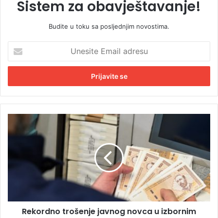
Sistem za obavještavanje!
Budite u toku sa posljednjim novostima.
U
n
e
s
i
t
e
E
R
m
e
a
k
i
o
l
r
a
d
d
n
r
o
e
t
s
Rekordno trošenje javnog novca u izbornim
r