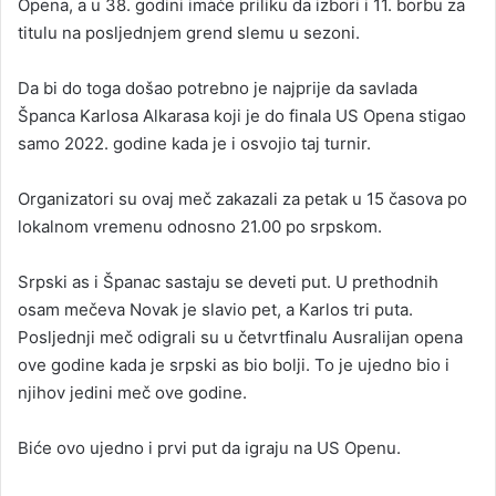
Opena, a u 38. godini imaće priliku da izbori i 11. borbu za
titulu na posljednjem grend slemu u sezoni.
Da bi do toga došao potrebno je najprije da savlada
Španca Karlosa Alkarasa koji je do finala US Opena stigao
samo 2022. godine kada je i osvojio taj turnir.
Organizatori su ovaj meč zakazali za petak u 15 časova po
lokalnom vremenu odnosno 21.00 po srpskom.
Srpski as i Španac sastaju se deveti put. U prethodnih
osam mečeva Novak je slavio pet, a Karlos tri puta.
Posljednji meč odigrali su u četvrtfinalu Ausralijan opena
ove godine kada je srpski as bio bolji. To je ujedno bio i
njihov jedini meč ove godine.
Biće ovo ujedno i prvi put da igraju na US Openu.