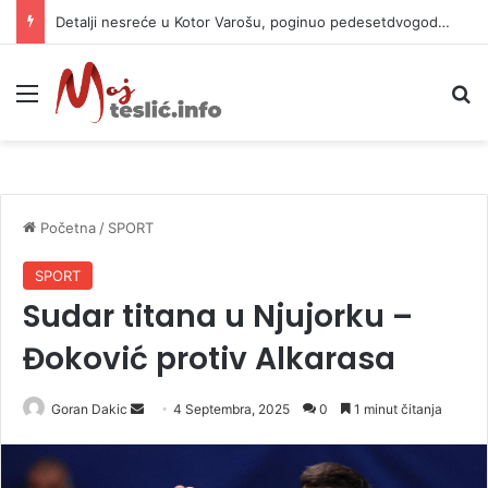
Detalji nesreće u Kotor Varošu, poginuo pedesetdvogodišnjak
Meni
P
Početna
/
SPORT
SPORT
Sudar titana u Njujorku –
Đoković protiv Alkarasa
Goran Dakic
S
4 Septembra, 2025
0
1 minut čitanja
e
n
d