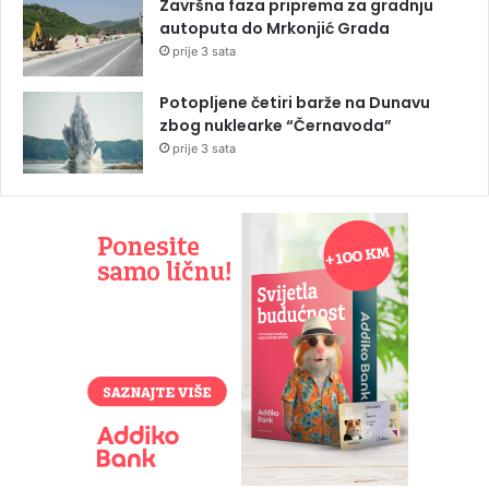
Završna faza priprema za gradnju
autoputa do Mrkonjić Grada
prije 3 sata
Potopljene četiri barže na Dunavu
zbog nuklearke “Černavoda”
prije 3 sata