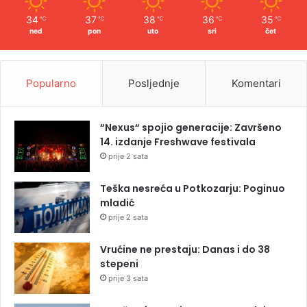
34
37
38
36
35
℃
℃
℃
℃
℃
ned
pon
uto
sri
čet
Popularno
Posljednje
Komentari
“Nexus“ spojio generacije: Završeno
14. izdanje Freshwave festivala
prije 2 sata
Teška nesreća u Potkozarju: Poginuo
mladić
prije 2 sata
Vrućine ne prestaju: Danas i do 38
stepeni
prije 3 sata