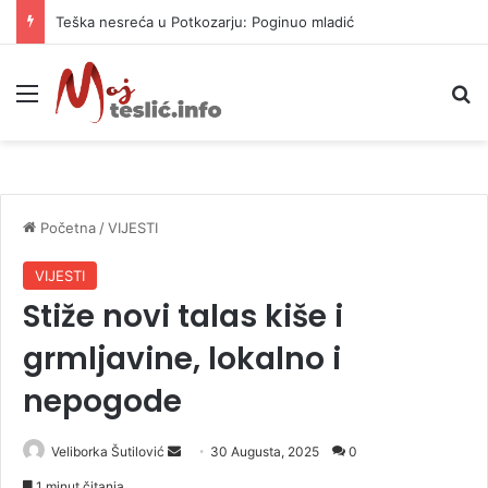
Teška nesreća u Potkozarju: Poginuo mladić
Meni
P
Početna
/
VIJESTI
VIJESTI
Stiže novi talas kiše i
grmljavine, lokalno i
nepogode
Veliborka Šutilović
S
30 Augusta, 2025
0
e
1 minut čitanja