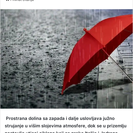
n
d
a
n
e
m
a
i
l
Prostrana dolina sa zapada i dalje uslovljava južno
strujanje u višim slojevima atmosfere, dok se u prizemlju