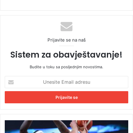
Prijavite se na naš
Sistem za obavještavanje!
Budite u toku sa posljednjim novostima.
U
n
e
s
i
t
e
E
P
m
o