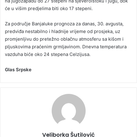
na jugozapadu do 27 stepeni na sjeveroistoku i jugu, dok
će u višim predjelima biti oko 17 stepeni.
Za područje Banjaluke prognoza za danas, 30. avgusta,
predviđa nestabilno i hladnije vrijeme od prosjeka, uz
promjenljivu do pretežno oblačnu atmosferu sa kišom i
pljuskovima praćenim grmljavinom. Dnevna temperatura
vazduha biće oko 24 stepena Celzijusa.
Glas Srpske
Veliborka Šutilović