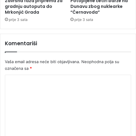
Završna faza priprema za
Potopljene četiri barže na
i
n
gradnju autoputa do
Dunavu zbog nuklearke
n
Mrkonjić Grada
“Černavoda”
i
s
j
prije 3 sata
prije 3 sata
k
o
i
m
s
Komentariši
a
P
o
Vaša email adresa neće biti objavljivana.
Neophodna polja su
r
označena sa
*
t
u
K
g
a
o
l
m
o
e
m
(
n
V
t
I
D
a