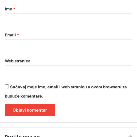
E
r
Ime
*
O
)
*
Email
*
Web stranica
Sačuvaj moje ime, email i web stranicu u ovom browseru za
buduće komentare.
A
l
Pratite nas na