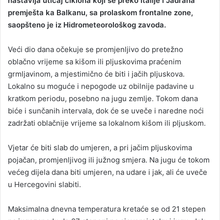
nastavlja uticaj ciklona koji se preko Italije i Jadrana
premješta ka Balkanu, sa prolaskom frontalne zone,
saopšteno je iz Hidrometeorološkog zavoda.
Veći dio dana očekuje se promjenljivo do pretežno
oblačno vrijeme sa kišom ili pljuskovima praćenim
grmljavinom, a mjestimično će biti i jačih pljuskova.
Lokalno su moguće i nepogode uz obilnije padavine u
kratkom periodu, posebno na jugu zemlje. Tokom dana
biće i sunčanih intervala, dok će se uveče i naredne noći
zadržati oblačnije vrijeme sa lokalnom kišom ili pljuskom.
Vjetar će biti slab do umjeren, a pri jačim pljuskovima
pojačan, promjenljivog ili južnog smjera. Na jugu će tokom
većeg dijela dana biti umjeren, na udare i jak, ali će uveče
u Hercegovini slabiti.
Maksimalna dnevna temperatura kretaće se od 21 stepen