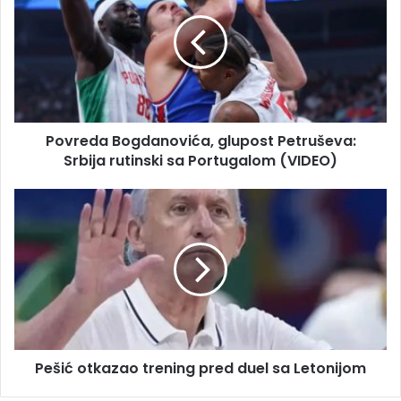
a
v
i
r
l
e
a
d
d
a
r
B
e
o
s
Povreda Bogdanovića, glupost Petruševa:
g
u
Srbija rutinski sa Portugalom (VIDEO)
d
a
n
P
o
e
v
š
i
i
ć
ć
a
o
,
t
g
k
l
a
u
Pešić otkazao trening pred duel sa Letonijom
z
p
a