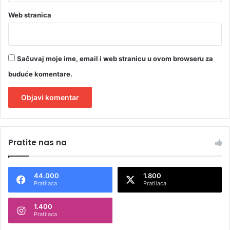
)
Web stranica
Sačuvaj moje ime, email i web stranicu u ovom browseru za
buduće komentare.
A
l
Pratite nas na
t
e
44.000
1.800
r
Pratilaca
Pratilaca
n
1.400
a
Pratilaca
t