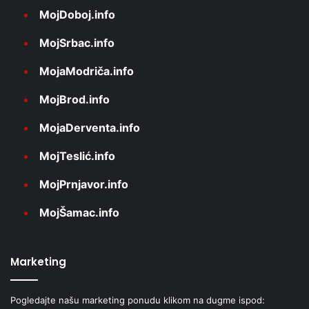
MojDoboj.info
MojSrbac.info
MojaModriča.info
MojBrod.info
MojaDerventa.info
MojTeslić.info
MojPrnjavor.info
MojŠamac.info
Marketing
Pogledajte našu marketing ponudu klikom na dugme ispod: