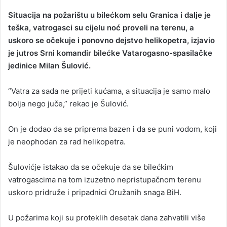
Situacija na požarištu u bilećkom selu Granica i dalje je
teška, vatrogasci su cijelu noć proveli na terenu, a
uskoro se očekuje i ponovno dejstvo helikopetra, izjavio
je jutros Srni komandir bilećke Vatarogasno-spasilačke
jedinice Milan Šulović.
“Vatra za sada ne prijeti kućama, a situacija je samo malo
bolja nego juče,” rekao je Šulović.
On je dodao da se priprema bazen i da se puni vodom, koji
je neophodan za rad helikopetra.
Šulovićje istakao da se očekuje da se bilećkim
vatrogascima na tom izuzetno nepristupačnom terenu
uskoro pridruže i pripadnici Oružanih snaga BiH.
U požarima koji su proteklih desetak dana zahvatili više