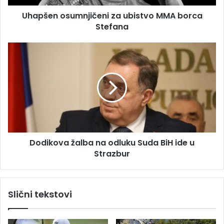
e
s
s
Uhapšen osumnjičeni za ubistvo MMA borca
u
u
Stefana
m
n
j
D
i
o
č
d
e
i
n
k
i
o
z
v
a
a
u
ž
b
Dodikova žalba na odluku Suda BiH ide u
a
i
Strazbur
l
s
b
t
a
v
n
Slični tekstovi
o
a
M
o
M
d