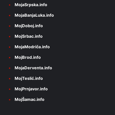
MojaSrpska.info
MojaBanjaLuka.info
MojDoboj.info
MojSrbac.info
MojaModriča.info
MojBrod.info
MojaDerventa.info
MojTeslić.info
MojPrnjavor.info
MojŠamac.info