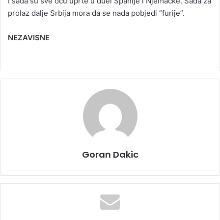
I sada su sve oču uprte u duel Španije i Njemačke. Sada za
prolaz dalje Srbija mora da se nada pobjedi “furije”.
NEZAVISNE
Goran Dakic