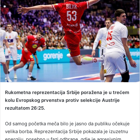
d
a
n
e
m
a
i
l
Rukometna reprezentacija Srbije poražena je u trećem
kolu Evropskog prvenstva protiv selekcije Austrije
rezultatom 26:25.
Od samog početka meča bilo je jasno da publiku očekuje
velika borba. Reprezentacija Srbije pokazala je izuzetnu
energiju, posebno u fazi odbrane, gdje je agresivnim