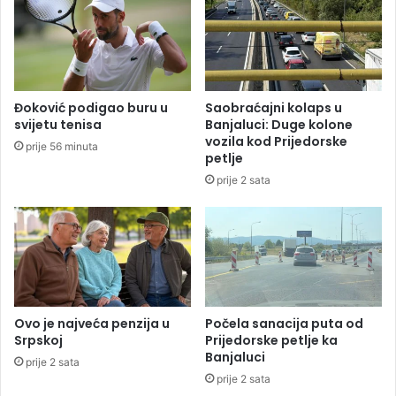
A
l
b
u
o
k
r
u
c
S
a
u
Đoković podigao buru u
Saobraćajni kolaps u
S
d
svijetu tenisa
Banjaluci: Duge kolone
t
a
vozila kod Prijedorske
prije 56 minuta
e
B
petlje
f
i
prije 2 sata
a
H
n
i
a
d
e
u
S
t
r
Ovo je najveća penzija u
Počela sanacija puta od
a
Srpskoj
Prijedorske petlje ka
Banjaluci
z
prije 2 sata
b
prije 2 sata
u