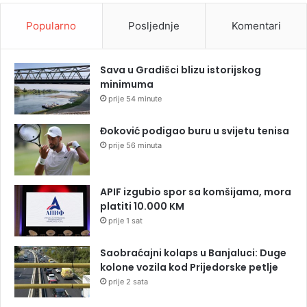
Popularno
Posljednje
Komentari
Sava u Gradišci blizu istorijskog
minimuma
prije 54 minute
Đoković podigao buru u svijetu tenisa
prije 56 minuta
APIF izgubio spor sa komšijama, mora
platiti 10.000 KM
prije 1 sat
Saobraćajni kolaps u Banjaluci: Duge
kolone vozila kod Prijedorske petlje
prije 2 sata