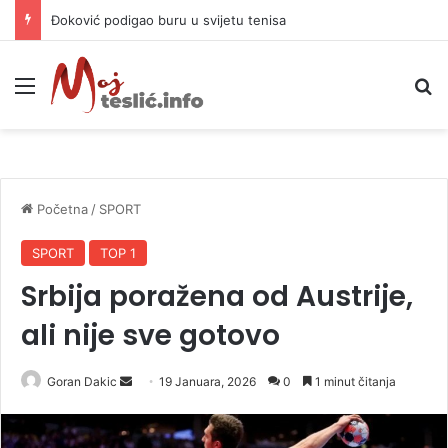
APIF izgubio spor sa komšijama, mora platiti 10.000 KM
Meni
P
Početna
/
SPORT
SPORT
TOP 1
Srbija poražena od Austrije,
ali nije sve gotovo
Goran Dakic
S
19 Januara, 2026
0
1 minut čitanja
e
n