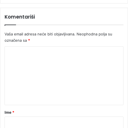
r
Komentariši
Vaša email adresa neće biti objavljivana.
Neophodna polja su
označena sa
*
K
o
m
e
n
t
a
r
Ime
*
*