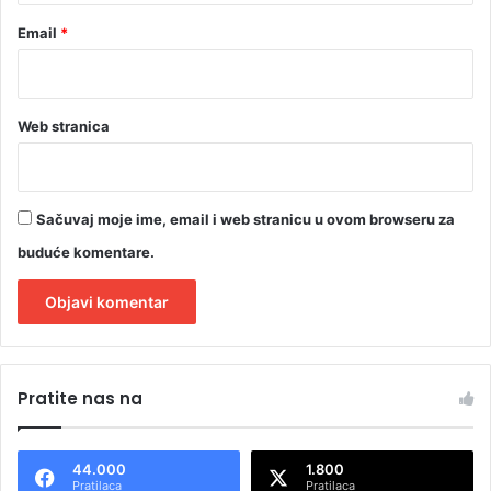
Email
*
Web stranica
Sačuvaj moje ime, email i web stranicu u ovom browseru za
buduće komentare.
A
l
Pratite nas na
t
e
44.000
1.800
r
Pratilaca
Pratilaca