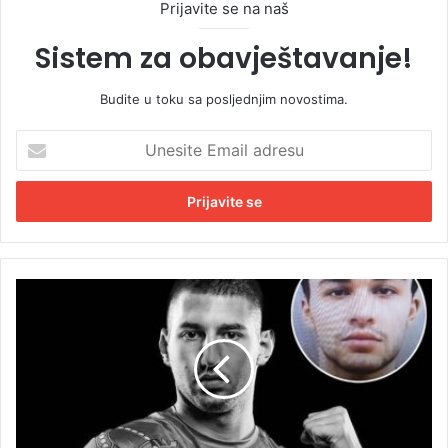
Prijavite se na naš
Sistem za obavještavanje!
Budite u toku sa posljednjim novostima.
U
n
e
s
i
t
e
E
U
m
h
a
a
i
p
l
š
a
e
d
n
r
o