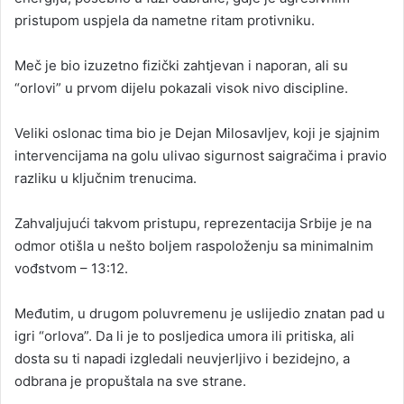
pristupom uspjela da nametne ritam protivniku.
Meč je bio izuzetno fizički zahtjevan i naporan, ali su
“orlovi” u prvom dijelu pokazali visok nivo discipline.
Veliki oslonac tima bio je Dejan Milosavljev, koji je sjajnim
intervencijama na golu ulivao sigurnost saigračima i pravio
razliku u ključnim trenucima.
Zahvaljujući takvom pristupu, reprezentacija Srbije je na
odmor otišla u nešto boljem raspoloženju sa minimalnim
vođstvom – 13:12.
Međutim, u drugom poluvremenu je uslijedio znatan pad u
igri “orlova”. Da li je to posljedica umora ili pritiska, ali
dosta su ti napadi izgledali neuvjerljivo i bezidejno, a
odbrana je propuštala na sve strane.