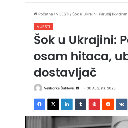
Početna
/
VIJESTI
/
Šok u Ukrajini: Parubij likvidir
VIJESTI
Šok u Ukrajini: P
osam hitaca, ub
dostavljač
Veliborka Šutilović
S
30 Augusta, 2025
e
Facebook
X
LinkedIn
Tumblr
Pinterest
Reddit
VK
n
d
a
n