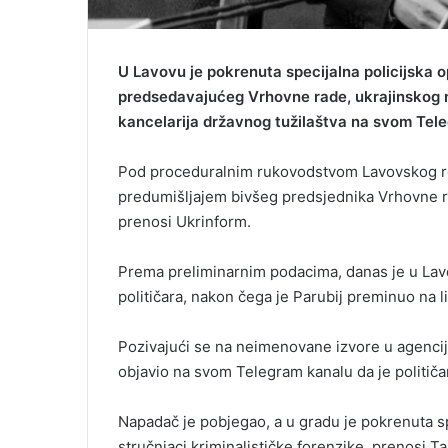
U Lavovu je pokrenuta specijalna policijska o
predsedavajućeg Vrhovne rade, ukrajinskog na
kancelarija državnog tužilaštva na svom Tel
Pod proceduralnim rukovodstvom Lavovskog regi
predumišljajem bivšeg predsjednika Vrhovne ra
prenosi Ukrinform.
Prema preliminarnim podacima, danas je u La
političara, nakon čega je Parubij preminuo na l
Pozivajući se na neimenovane izvore u agencij
objavio na svom Telegram kanalu da je političa
Napadač je pobjegao, a u gradu je pokrenuta spe
stručnjaci kriminalističke forenzike, prenosi Ta