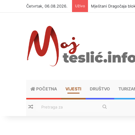
Četvrtak, 06.08.2026.
Uživo
Helikopter ponovo gasi 
POČETNA
VIJESTI
DRUŠTVO
TURIZA
Nasumični tekstovi
Pretraga
za