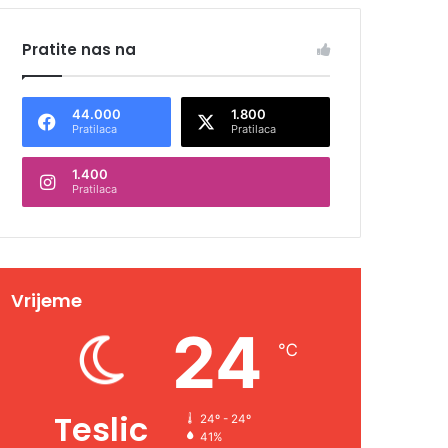
Pratite nas na
44.000
1.800
Pratilaca
Pratilaca
1.400
Pratilaca
Vrijeme
24
℃
Teslic
24º - 24º
41%