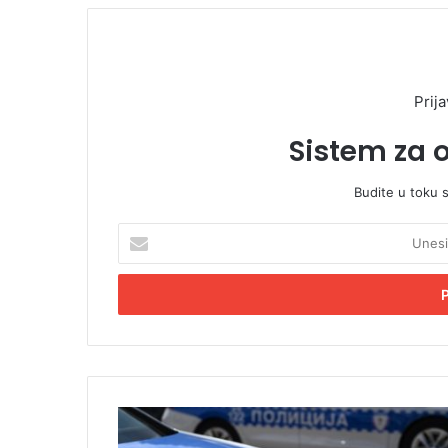
Prija
Sistem za 
Budite u toku 
U
n
e
s
i
t
e
E
m
Z
a
b
i