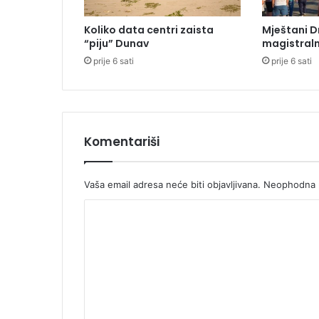
V
r
Koliko data centri zaista
Mještani D
b
“piju” Dunav
magistraln
a
prije 6 sati
prije 6 sati
s
u
o
b
u
s
Komentariši
t
a
v
Vaša email adresa neće biti objavljivana.
Neophodna p
l
K
j
e
o
n
m
s
a
e
o
n
b
r
t