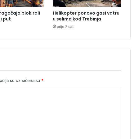
r
v
ragočaja blokirali
Helikopter ponovo gasi vatru
a
i put
u selima kod Trebinja
k
prije 7 sati
a
:
N
j
e
m
a
č
k
olja su označena sa
*
a
r
a
z
b
i
l
a
L