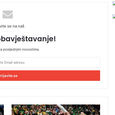
vite se na naš
obavještavanje!
sa posljednjim novostima.
K
a