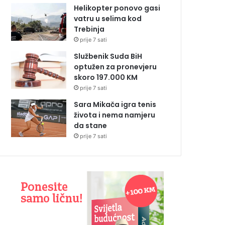
Helikopter ponovo gasi
vatru u selima kod
Trebinja
prije 7 sati
Službenik Suda BiH
optužen za pronevjeru
skoro 197.000 KM
prije 7 sati
Sara Mikača igra tenis
života i nema namjeru
da stane
prije 7 sati