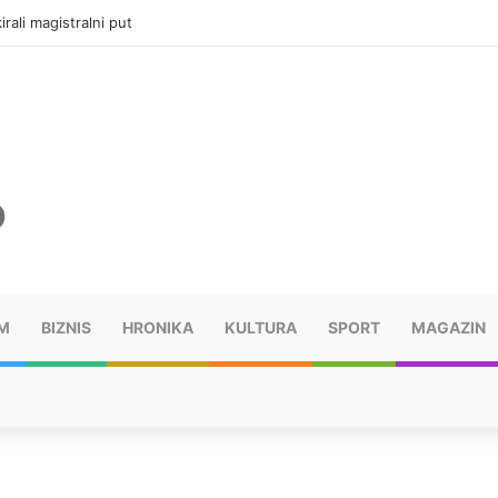
vatru u selima kod Trebinja
M
BIZNIS
HRONIKA
KULTURA
SPORT
MAGAZIN