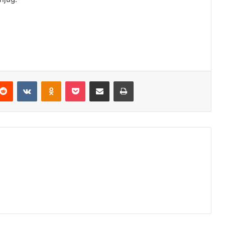
Reddit
VKontakte
Odnoklassniki
Pocket
Podijeli putem Emaila
Odštampaj