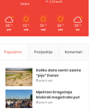
2.53 km/h
Vedro
36
33
35
38
39
℃
℃
℃
℃
℃
pet
sub
ned
pon
uto
Popularno
Posljednje
Komentari
Koliko data centri zaista
“piju” Dunav
prije 6 sati
Mještani Dragočaja
blokirali magistralni put
prije 6 sati