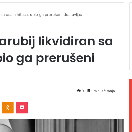
an sa osam hitaca, ubio ga prerušeni dostavljač
arubij likvidiran sa
io ga prerušeni
0
1 minut čitanja
ontakte
Odnoklassniki
Pocket