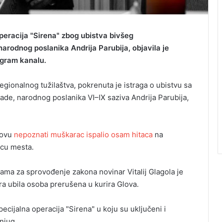
peracija "Sirena" zbog ubistva bivšeg
rodnog poslanika Andrija Parubija, objavila je
egram kanalu.
onalnog tužilaštva, pokrenuta je istraga o ubistvu sa
de, narodnog poslanika VI–IX saziva Andrija Parubija,
vovu
nepoznati muškarac ispalio osam hitaca
na
icu mesta.
ama za sprovođenje zakona novinar Vitalij Glagola je
ra ubila osoba prerušena u kurira Glova.
cijalna operacija "Sirena" u koju su uključeni i
njug.