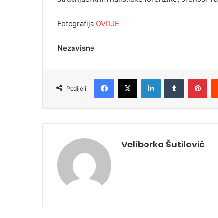
Fotografija
OVDJE
Nezavisne
Facebook
X
LinkedIn
Tumblr
Pinterest
Podijeli
Veliborka Šutilović