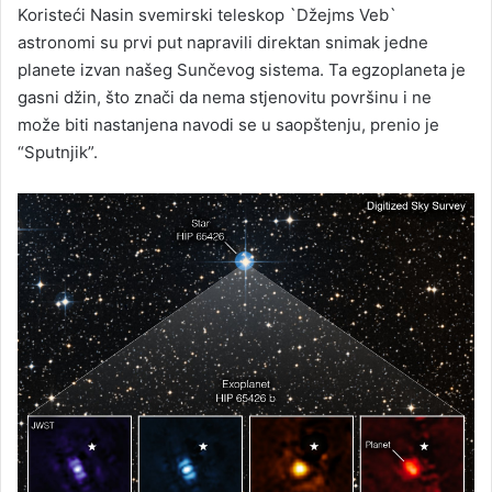
Koristeći Nasin svemirski teleskop `Džejms Veb`
astronomi su prvi put napravili direktan snimak jedne
planete izvan našeg Sunčevog sistema. Ta egzoplaneta je
gasni džin, što znači da nema stjenovitu površinu i ne
može biti nastanjena navodi se u saopštenju, prenio je
“Sputnjik”.