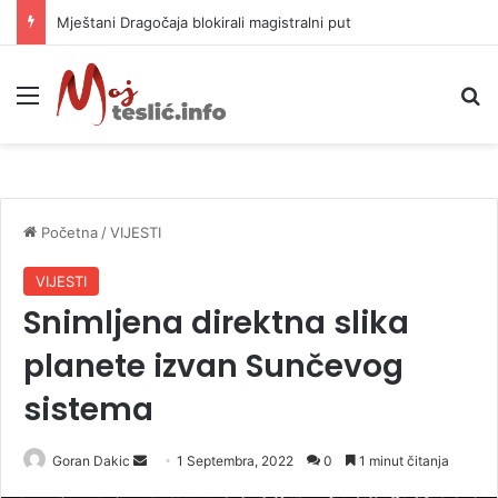
Helikopter ponovo gasi vatru u selima kod Trebinja
Meni
P
Početna
/
VIJESTI
VIJESTI
Snimljena direktna slika
planete izvan Sunčevog
sistema
Goran Dakic
S
1 Septembra, 2022
0
1 minut čitanja
e