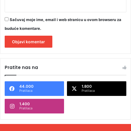
Sačuvaj moje ime, email i web stranicu u ovom browseru za
buduće komentare.
A
l
Pratite nas na
t
e
44.000
1.800
r
Pratilaca
Pratilaca
n
1.400
a
Pratilaca
t
i