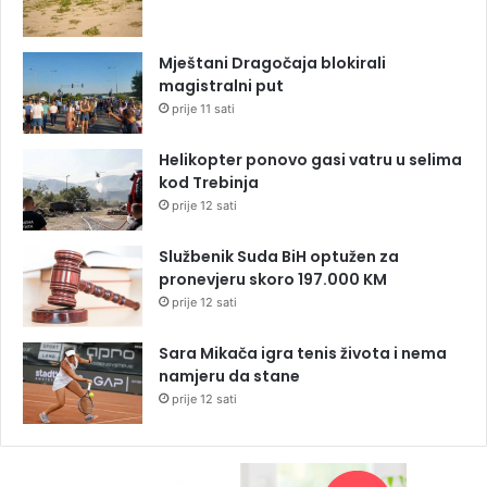
Mještani Dragočaja blokirali
magistralni put
prije 11 sati
Helikopter ponovo gasi vatru u selima
kod Trebinja
prije 12 sati
Službenik Suda BiH optužen za
pronevjeru skoro 197.000 KM
prije 12 sati
Sara Mikača igra tenis života i nema
namjeru da stane
prije 12 sati