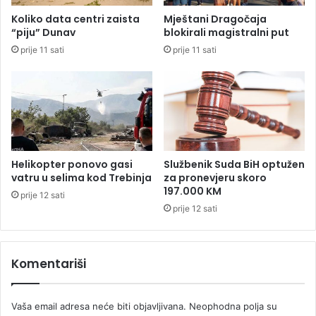
r
o
Koliko data centri zaista
Mještani Dragočaja
o
v
“piju” Dunav
blokirali magistralni put
p
n
prije 11 sati
prije 11 sati
s
i
k
š
e
t
t
v
i
o
t
s
u
t
l
a
Helikopter ponovo gasi
Službenik Suda BiH optužen
e
r
vatru u selima kod Trebinja
za pronevjeru skoro
i
197.000 KM
prije 12 sati
,
prije 12 sati
s
t
o
Komentariši
č
n
i
Vaša email adresa neće biti objavljivana.
Neophodna polja su
f