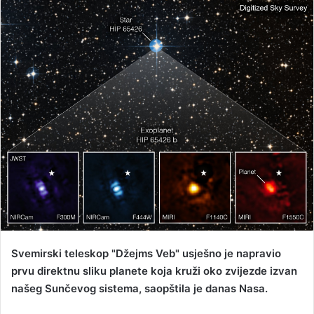
n
d
a
n
e
m
a
i
l
Svemirski teleskop "Džejms Veb" usješno je napravio
prvu direktnu sliku planete koja kruži oko zvijezde izvan
našeg Sunčevog sistema, saopštila je danas Nasa.