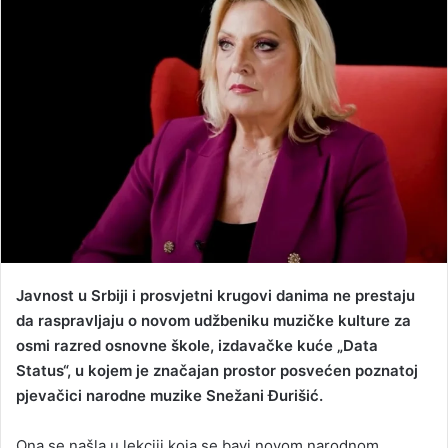
d
a
n
e
m
a
i
l
Javnost u Srbiji i prosvjetni krugovi danima ne prestaju
da raspravljaju o novom udžbeniku muzičke kulture za
osmi razred osnovne škole, izdavačke kuće „Data
Status“, u kojem je značajan prostor posvećen poznatoj
pjevačici narodne muzike Snežani Đurišić.
Ona se našla u lekciji koja se bavi novom narodnom