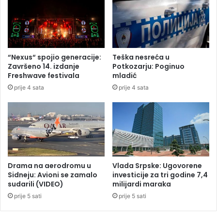
i
C
c
-
a
u
(
1
3
“Nexus“ spojio generacije:
Teška nesreća u
)
Završeno 14. izdanje
Potkozarju: Poginuo
u
Freshwave festivala
mladić
V
prije 4 sata
prije 4 sata
e
l
i
k
o
j
M
o
Drama na aerodromu u
Vlada Srpske: Ugovorene
r
Sidneju: Avioni se zamalo
investicije za tri godine 7,4
sudarili (VIDEO)
milijardi maraka
a
v
prije 5 sati
prije 5 sati
i