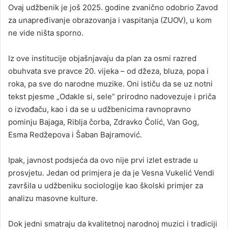
Ovaj udžbenik je još 2025. godine zvanično odobrio Zavod
za unapređivanje obrazovanja i vaspitanja (ZUOV), u kom
ne vide ništa sporno.
Iz ove institucije objašnjavaju da plan za osmi razred
obuhvata sve pravce 20. vijeka – od džeza, bluza, popa i
roka, pa sve do narodne muzike. Oni ističu da se uz notni
tekst pjesme „Odakle si, sele“ prirodno nadovezuje i priča
o izvođaču, kao i da se u udžbenicima ravnopravno
pominju Bajaga, Riblja čorba, Zdravko Čolić, Van Gog,
Esma Redžepova i Šaban Bajramović.
Ipak, javnost podsjeća da ovo nije prvi izlet estrade u
prosvjetu. Jedan od primjera je da je Vesna Vukelić Vendi
završila u udžbeniku sociologije kao školski primjer za
analizu masovne kulture.
Dok jedni smatraju da kvalitetnoj narodnoj muzici i tradiciji