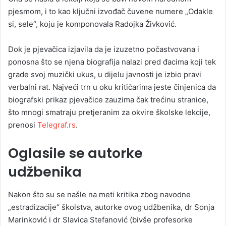
pjesmom, i to kao ključni izvođač čuvene numere „Odakle
si, sele“, koju je komponovala Radojka Živković.
Dok je pjevačica izjavila da je izuzetno počastvovana i
ponosna što se njena biografija nalazi pred đacima koji tek
grade svoj muzički ukus, u dijelu javnosti je izbio pravi
verbalni rat. Najveći trn u oku kritičarima jeste činjenica da
biografski prikaz pjevačice zauzima čak trećinu stranice,
što mnogi smatraju pretjeranim za okvire školske lekcije,
prenosi
Telegraf.rs
.
Oglasile se autorke
udžbenika
Nakon što su se našle na meti kritika zbog navodne
„estradizacije“ školstva, autorke ovog udžbenika, dr Sonja
Marinković i dr Slavica Stefanović (bivše profesorke