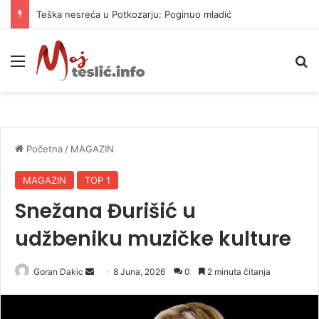
Teška nesreća u Potkozarju: Poginuo mladić
Meni
P
Početna
/
MAGAZIN
MAGAZIN
TOP 1
Snežana Đurišić u
udžbeniku muzičke kulture
Goran Dakic
S
8 Juna, 2026
0
2 minuta čitanja
e
n