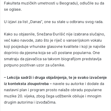
Fakulteta muzičkih umetnosti u Beogradu), odlučile su da
se oglase.
U izjavi za list „Danas“, one su stale u odbranu svog rada.
Kako su objasnile, Snežana Đurišić nije izabrana slučajno,
već kako navode, zato što je riječ o vanserijskom vokalu
koji posjeduje vrhunske glasovne kvalitete i koji je najviše
doprinio da pjesma koja se uči postane popularna. One
smatraju da pjevačica sa takvom biografijom predstavlja
potpuno pozitivan uzor za učenike.
– Lekcija sadrži i druga objašnjenja, te je svako izvačenje
iz konteksta zloupotreba –
navele su autorke i dodale da
nastavni plan i program prosto nalaže obradu popularne
muzike 20. vijeka, zbog čega udžbenik obiluje i mnogim
drugim autorima i izvođačima.