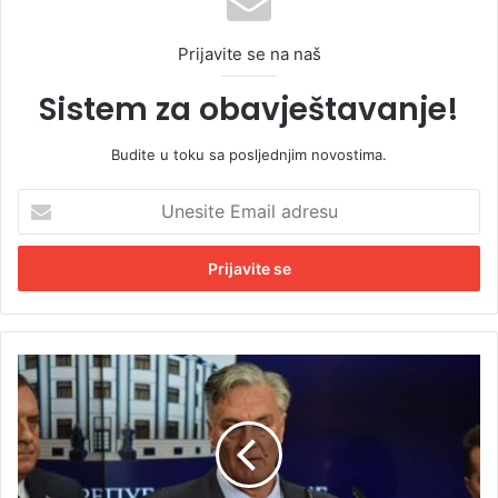
Prijavite se na naš
Sistem za obavještavanje!
Budite u toku sa posljednjim novostima.
U
n
e
s
i
t
e
E
S
m
i
a
n
i
i
l
š
a
a