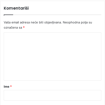
Komentariši
Vaša email adresa neće biti objavljivana.
Neophodna polja su
označena sa
*
K
o
m
e
n
t
a
r
Ime
*
*