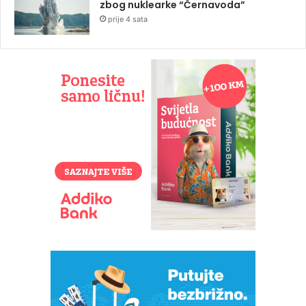
zbog nuklearke “Černavoda”
prije 4 sata