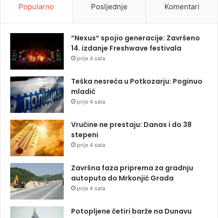
Popularno
Posljednje
Komentari
“Nexus“ spojio generacije: Završeno
14. izdanje Freshwave festivala
prije 4 sata
Teška nesreća u Potkozarju: Poginuo
mladić
prije 4 sata
Vrućine ne prestaju: Danas i do 38
stepeni
prije 4 sata
Završna faza priprema za gradnju
autoputa do Mrkonjić Grada
prije 4 sata
Potopljene četiri barže na Dunavu