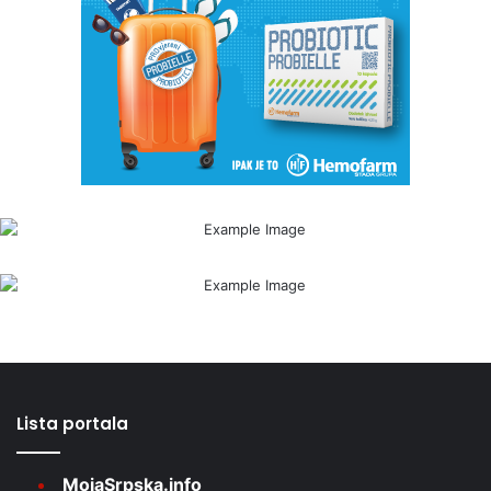
Lista portala
MojaSrpska.info