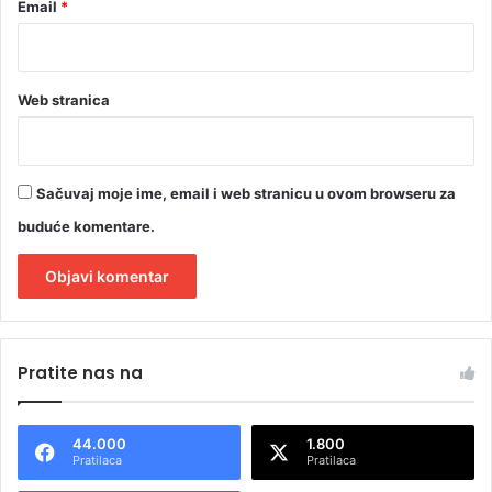
Email
*
Web stranica
Sačuvaj moje ime, email i web stranicu u ovom browseru za
buduće komentare.
A
l
Pratite nas na
t
e
44.000
1.800
r
Pratilaca
Pratilaca
n