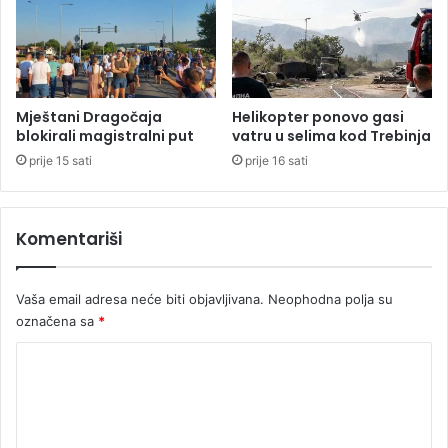
i
o
d
v
o
e
2
s
0
u
K
b
Mještani Dragočaja
Helikopter ponovo gasi
M
v
blokirali magistralni put
vatru u selima kod Trebinja
p
e
prije 15 sati
prije 16 sati
o
n
k
c
i
i
Komentariši
l
j
o
e
g
t
Vaša email adresa neće biti objavljivana.
Neophodna polja su
r
e
a
označena sa
*
k
m
o
K
u
d
2
o
0
m
3
e