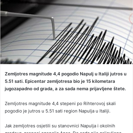
d
a
n
e
m
a
i
l
Zemljotres magnitude 4,4 pogodio Napulj u Italiji jutros u
5.51 sati. Epicentar zemljotresa bio je 15 kilometara
jugozapadno od grada, a za sada nema prijavljene štete.
Zemljotres magnitude 4,4 stepeni po Rihterovoj skali
pogodio je jutros u 5.51 sati region Napulja u Italiji.
Jak zemljotres osjetili su stanovnici Napulja i okolnih