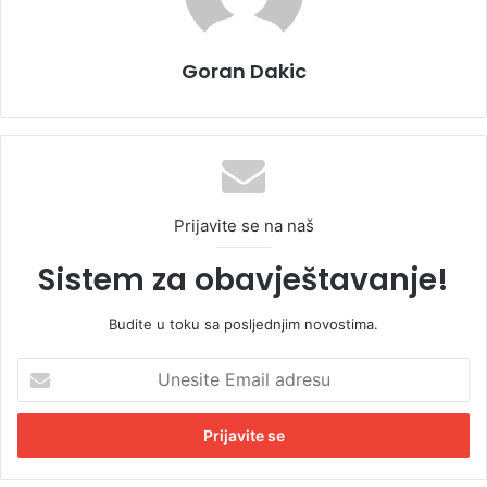
Goran Dakic
Prijavite se na naš
Sistem za obavještavanje!
Budite u toku sa posljednjim novostima.
U
n
e
s
i
t