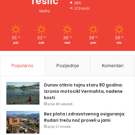
Teslic
36%
3.13 km/h
Vedro
35
33
36
39
39
℃
℃
℃
℃
℃
pet
sub
ned
pon
uto
Popularno
Posljednje
Komentari
Dunav otkrio tajnu staru 80 godina:
Izronio motocikl Vermahta, nađene
kosti
prije 46 sekundi
Bez plata i zdravstvenog osiguranja:
Rudari treću noć proveli u jami
prije 21 minuta