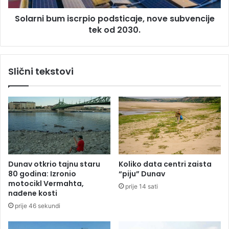
s
u
a
Solarni bum iscrpio podsticaje, nove subvencije
m
:
tek od 2030.
i
C
s
i
c
j
r
Slični tekstovi
e
p
n
i
e
o
n
p
a
o
T
d
r
s
ž
t
n
i
Dunav otkrio tajnu staru
Koliko data centri zaista
i
c
80 godina: Izronio
“piju” Dunav
c
a
motocikl Vermahta,
prije 14 sati
i
j
nađene kosti
i
e
prije 46 sekundi
d
,
u
n