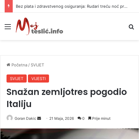
Bez plata i zdravstvenog osiguranja: Rudari treću noć proveli u jami
Meni
P
Početna
/
SVIJET
SVIJET
VIJESTI
Snažan zemljotres pogodio
Italiju
Goran Dakic
S
21 Maja, 2026
0
Prije minut
e
n