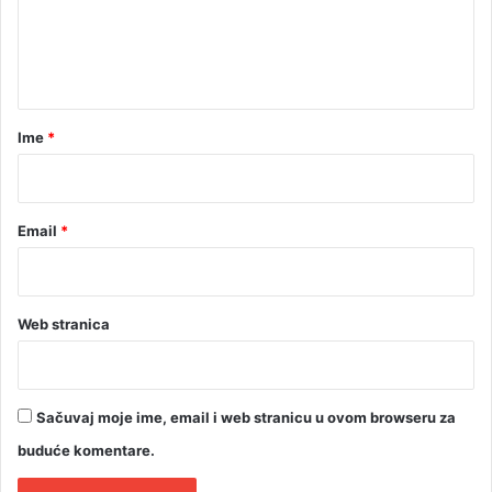
0
.
n
t
a
r
Ime
*
*
Email
*
Web stranica
Sačuvaj moje ime, email i web stranicu u ovom browseru za
buduće komentare.