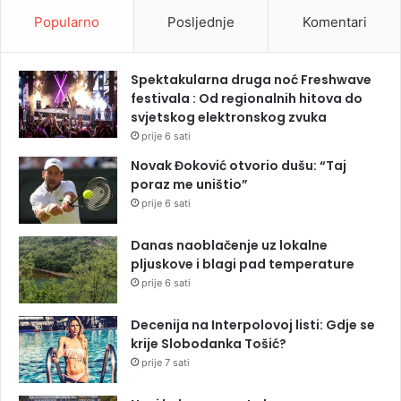
Popularno
Posljednje
Komentari
Spektakularna druga noć Freshwave
festivala : Od regionalnih hitova do
svjetskog elektronskog zvuka
prije 6 sati
Novak Đoković otvorio dušu: “Taj
poraz me uništio”
prije 6 sati
Danas naoblačenje uz lokalne
pljuskove i blagi pad temperature
prije 6 sati
Decenija na Interpolovoj listi: Gdje se
krije Slobodanka Tošić?
prije 7 sati