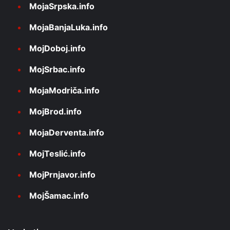
MojaSrpska.info
MojaBanjaLuka.info
MojDoboj.info
MojSrbac.info
MojaModriča.info
MojBrod.info
MojaDerventa.info
MojTeslić.info
MojPrnjavor.info
MojŠamac.info