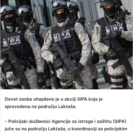
d
a
n
e
m
a
i
l
Devet osoba uhapšeno je u akciji SIPA koja je
sprovedena na području Laktaša.
– Policijski službenici Agencije za istrage i zaštitu (SIPA)
juče su na području Laktaša, u koordinaciji sa policijskim