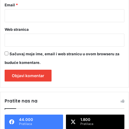
Email
*
Web stranica
Sačuvaj moje ime, email i web stranicu u ovom browseru za
buduće komentare.
A
l
Pratite nas na
t
e
44.000
1.800
r
Pratilaca
Pratilaca