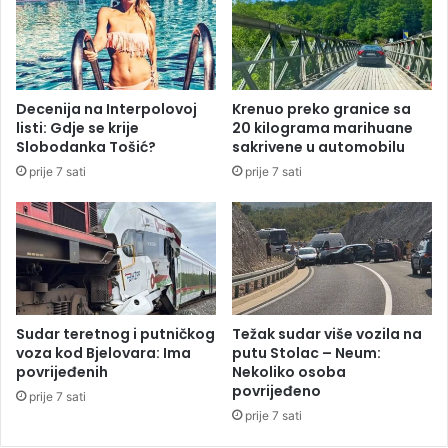
b
z
r
a
a
d
ć
j
a
e
Decenija na Interpolovoj
Krenuo preko granice sa
j
č
listi: Gdje se krije
20 kilograma marihuane
n
a
Slobodanka Tošić?
sakrivene u automobilu
a
k
prije 7 sati
prije 7 sati
g
o
r
m
a
k
n
o
i
j
c
i
i
j
s
e
Sudar teretnog i putničkog
Težak sudar više vozila na
a
n
voza kod Bjelovara: Ima
putu Stolac – Neum:
H
e
povrijeđenih
Nekoliko osoba
r
povrijeđeno
s
prije 7 sati
v
t
prije 7 sati
a
a