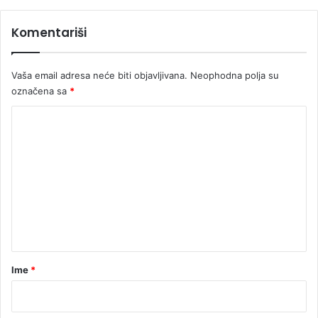
t
o
s
u
Komentariši
k
D
o
r
m
i
Vaša email adresa neće biti objavljivana.
Neophodna polja su
n
označena sa
*
i
K
o
m
e
n
t
a
r
Ime
*
*