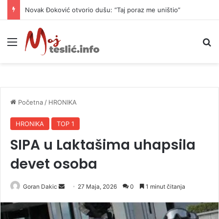
Novak Đoković otvorio dušu: “Taj poraz me uništio”
Meni
P
Početna
/
HRONIKA
HRONIKA
TOP 1
SIPA u Laktašima uhapsila
devet osoba
Goran Dakic
S
27 Maja, 2026
0
1 minut čitanja
e
n