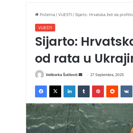
Početna
/
VIJESTI
/
Sijarto: Hrvatska želi da profitir
VIJESTI
Sijarto: Hrvatska
od rata u Ukraji
Veliborka Šutilović
S
27 Septembra, 2025
e
Facebook
X
LinkedIn
Tumblr
Pinterest
Reddit
VK
n
d
a
n
e
m
a