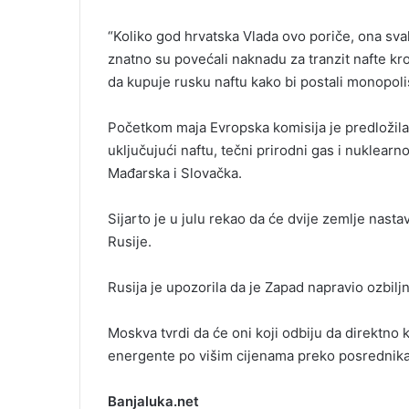
“Koliko god hrvatska Vlada ovo poriče, ona svaka
znatno su povećali naknadu za tranzit nafte kr
da kupuje rusku naftu kako bi postali monopolist
Početkom maja Evropska komisija je predložil
uključujući naftu, tečni prirodni gas i nuklearno
Mađarska i Slovačka.
Sijarto je u julu rekao da će dvije zemlje nasta
Rusije.
Rusija je upozorila da je Zapad napravio ozbil
Moskva tvrdi da će oni koji odbiju da direktno 
energente po višim cijenama preko posrednika
Banjaluka.net