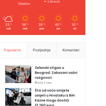
2.06 km/h
Oblačno
33
36
39
40
35
℃
℃
℃
℃
℃
sub
ned
pon
uto
sri
Popularno
Posljednje
Komentari
Zelenski stigao u
Beograd: Zakazani važni
razgovori
prije 2 sata
Šta od voća smijete
unijeti u Hrvatsku iz BiH:
Kazne mogu dostići
13.260 evra