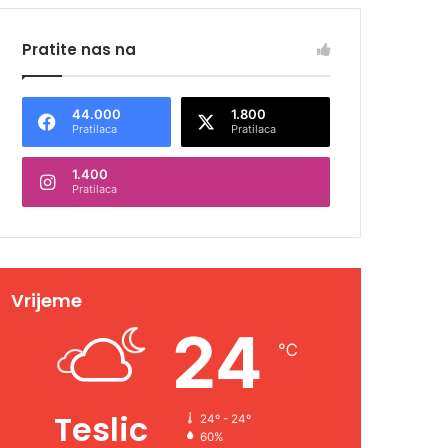
Pratite nas na
44.000
1.800
Pratilaca
Pratilaca
1.400
Pratilaca
Vrijeme
24
℃
Teslic
24º - 24º
60%