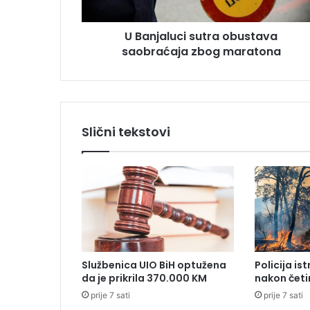
u
s
c
u
U Banjaluci sutra obustava
i
saobraćaja zbog maratona
s
u
t
r
a
o
Slični tekstovi
b
u
s
t
a
v
a
s
a
Službenica UIO BiH optužena
Policija is
o
da je prikrila 370.000 KM
nakon četi
b
prije 7 sati
prije 7 sati
r