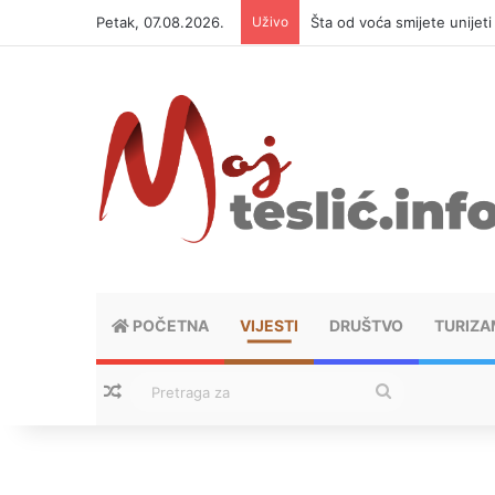
Petak, 07.08.2026.
Uživo
Šta od voća smijete unijet
POČETNA
VIJESTI
DRUŠTVO
TURIZA
Nasumični tekstovi
Pretraga
za