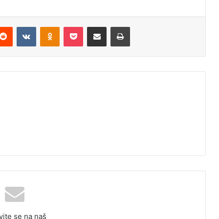
Reddit
VKontakte
Odnoklassniki
Pocket
Podijeli putem Emaila
Odštampaj
vite se na naš