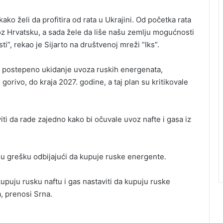
ko želi da profitira od rata u Ukrajini. Od početka rata
oz Hrvatsku, a sada žele da liše našu zemlju mogućnosti
i”, rekao je Sijarto na društvenoj mreži “Iks”.
a postepeno ukidanje uvoza ruskih energenata,
 gorivo, do kraja 2027. godine, a taj plan su kritikovale
viti da rade zajedno kako bi očuvale uvoz nafte i gasa iz
jnu grešku odbijajući da kupuje ruske energente.
kupuju rusku naftu i gas nastaviti da kupuju ruske
, prenosi Srna.