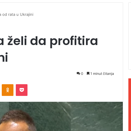
a od rata u Ukrajini
 želi da profitira
ni
0
1 minut čitanja
ontakte
Odnoklassniki
Pocket