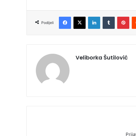
Facebook
X
LinkedIn
Tumblr
Pinterest
Podijeli
Veliborka Šutilović
Prija