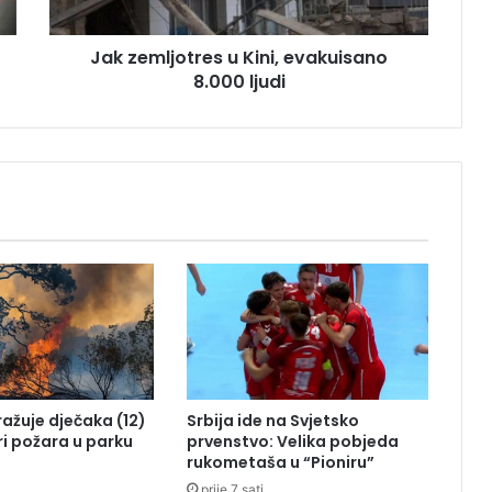
j
o
Jak zemljotres u Kini, evakuisano
t
8.000 ljudi
r
e
s
u
K
i
n
i
,
e
v
a
k
u
i
tražuje dječaka (12)
Srbija ide na Svjetsko
s
ri požara u parku
prvenstvo: Velika pobjeda
a
rukometaša u “Pioniru”
n
prije 7 sati