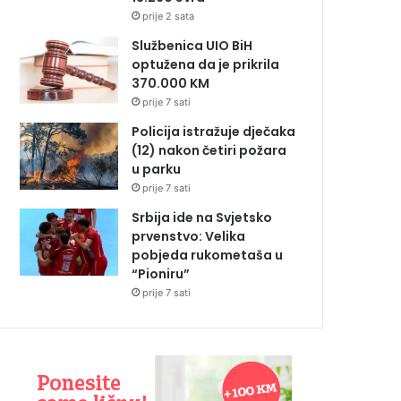
prije 2 sata
Službenica UIO BiH
optužena da je prikrila
370.000 KM
prije 7 sati
Policija istražuje dječaka
(12) nakon četiri požara
u parku
prije 7 sati
Srbija ide na Svjetsko
prvenstvo: Velika
pobjeda rukometaša u
“Pioniru”
prije 7 sati