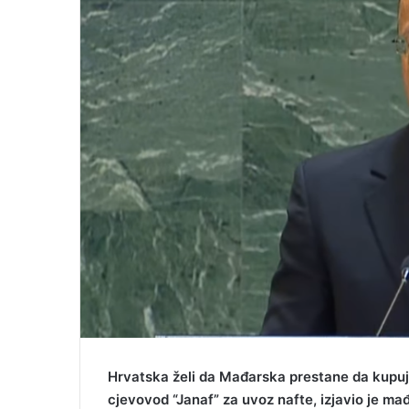
i
l
Hrvatska želi da Mađarska prestane da kupuje 
cjevovod “Janaf” za uvoz nafte, izjavio je mađ