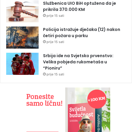
Službenica UIO BiH optužena da je
prikrila 370.000 KM
prije 15 sati
Policija istražuje dječaka (12) nakon
četiri požara u parku
prije 15 sati
Srbija ide na Svjetsko prvenstvo:
Velika pobjeda rukometaša u
“Pioniru”
prije 15 sati