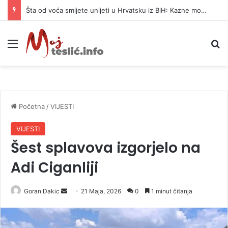
Šta od voća smijete unijeti u Hrvatsku iz BiH: Kazne mogu dostići 13.260 evra
Meni
P
Početna
/
VIJESTI
VIJESTI
Šest splavova izgorjelo na
Adi Ciganliji
Goran Dakic
S
21 Maja, 2026
0
1 minut čitanja
e
n
d