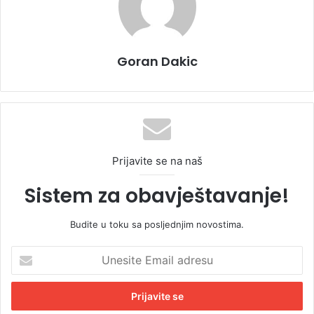
Goran Dakic
Prijavite se na naš
Sistem za obavještavanje!
Budite u toku sa posljednjim novostima.
U
n
e
s
i