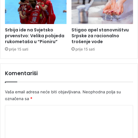
d
s
a
t
j
i
e
ž
u
u
Srbija ide na Svjetsko
Stigao apel stanovništvu
p
p
prvenstvo: Velika pobjeda
Srpske za racionalno
i
rukometaša u “Pioniru”
trošenje vode
r
t
i
prije 15 sati
prije 15 sati
a
j
n
e
j
t
Komentariši
u
n
A
j
l
e
Vaša email adresa neće biti objavljivana.
Neophodna polja su
e
označena sa
*
k
s
K
a
n
o
d
m
a
e
r