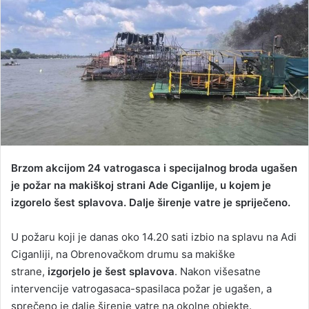
a
n
e
m
a
i
l
Brzom akcijom 24 vatrogasca i specijalnog broda ugašen
je požar na makiškoj strani Ade Ciganlije, u kojem je
izgorelo šest splavova. Dalje širenje vatre je spriječeno.
U požaru koji je danas oko 14.20 sati izbio na splavu na Adi
Ciganliji, na Obrenovačkom drumu sa makiške
strane,
izgorjelo je šest splavova
. Nakon višesatne
intervencije vatrogasaca-spasilaca požar je ugašen, a
sprečeno je dalje širenje vatre na okolne objekte.