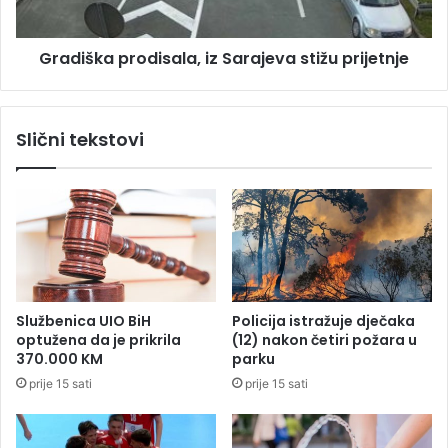
i
a
j
p
e
Gradiška prodisala, iz Sarajeva stižu prijetnje
r
l
o
o
d
u
i
Slični tekstovi
b
s
u
a
r
l
e
a
t
,
u
i
:
z
S
S
u
a
Službenica UIO BiH
Policija istražuje dječaka
m
r
optužena da je prikrila
(12) nakon četiri požara u
n
a
370.000 KM
parku
j
j
prije 15 sati
prije 15 sati
a
e
s
v
e
a