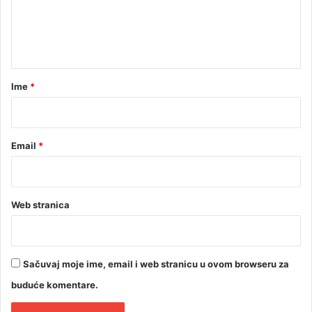
N
n
e
t
š
o
a
v
r
Ime
*
i
ć
*
B
a
j
Email
*
a
Web stranica
Sačuvaj moje ime, email i web stranicu u ovom browseru za
buduće komentare.