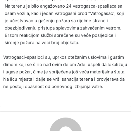
Na terenu je bilo angažovano 24 vatrogasca-spasilaca sa
osam vozila, kao i jedan vatrogasni brod “Vatrogasac”, koji
je učestvovao u gašenju požara sa riječne strane i
obezbjeđivanju pristupa splavovima zahvaćenim vatrom.
Brzom reakcijom službi sprečene su veće posljedice i
širenje požara na veći broj objekata.
Vatrogasci-spasioci su, uprkos otežanim uslovima i gustim
dimom koji se širio nad ovim delom Ade, uspeli da lokalizuju
i ugase požar, čime je spriječena još veća materijalna šteta.
Na licu mjesta i dalje se vrši sanacija terena i provjerava da
ne postoji opasnost od ponovnog izbijanja vatre.