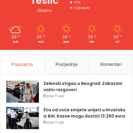
Teslic
77%
1.09 km/h
Oblačno
33
35
38
39
36
℃
℃
℃
℃
℃
sub
ned
pon
uto
sri
Popularno
Posljednje
Komentari
Zelenski stigao u Beograd: Zakazani
važni razgovori
prije 11 sati
Šta od voća smijete unijeti u Hrvatsku
iz BiH: Kazne mogu dostići 13.260 evra
prije 11 sati