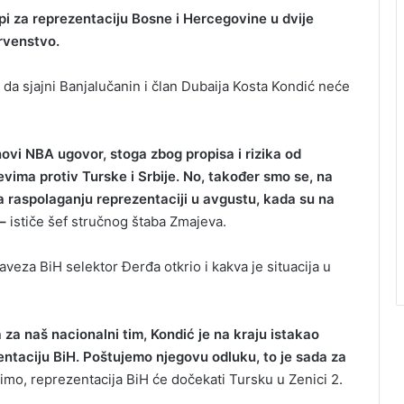
pi za reprezentaciju Bosne i Hercegovine u dvije
rvenstvo.
 da sjajni Banjalučanin i član Dubaija Kosta Kondić neće
novi NBA ugovor, stoga zbog propisa i rizika od
ima protiv Turske i Srbije. No, također smo se, na
a raspolaganju reprezentaciji u avgustu, kada su na
–
ističe šef stručnog štaba Zmajeva.
veza BiH selektor Đerđa otkrio i kakva je situacija u
 za naš nacionalni tim, Kondić je na kraju istakao
entaciju BiH. Poštujemo njegovu odluku, to je sada za
imo, reprezentacija BiH će dočekati Tursku u Zenici 2.