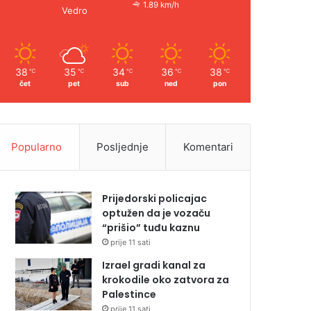
1.89 km/h
Vedro
38
35
34
36
38
℃
℃
℃
℃
℃
čet
pet
sub
ned
pon
Popularno
Posljednje
Komentari
Prijedorski policajac
optužen da je vozaču
“prišio” tuđu kaznu
prije 11 sati
Izrael gradi kanal za
krokodile oko zatvora za
Palestince
prije 11 sati