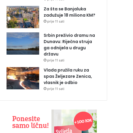
Za šta se Banjaluka
zadužuje 18 miliona KM?
prije 11 sati
Srbin preživio dramu na
Dunavu: Riječna struja
ga odnijela u drugu
državu
prije 11 sati
Vlada pružila ruku za
spas Željezare Zenica,
vlasnik je odbio
prije 11 sati