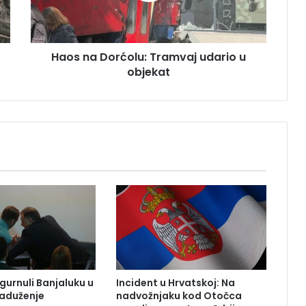
D
o
r
Haos na Dorćolu: Tramvaj udario u
ć
objekat
o
l
u
:
T
r
a
m
v
a
j
u
d
a
r
gurnuli Banjaluku u
Incident u Hrvatskoj: Na
i
zaduženje
nadvožnjaku kod Otočca
o