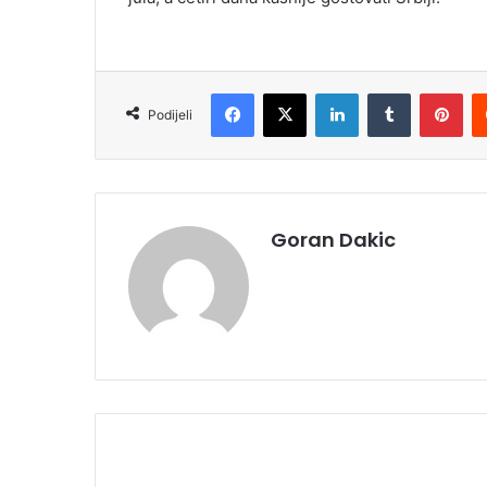
Facebook
X
LinkedIn
Tumblr
Pinterest
Podijeli
Goran Dakic