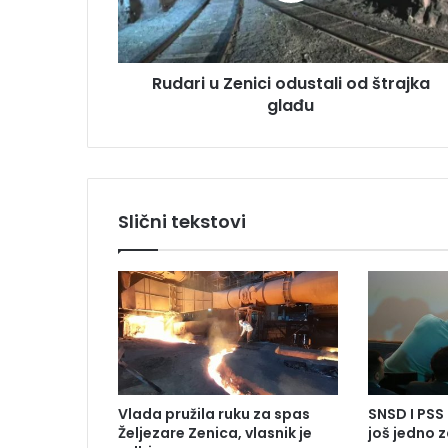
r
u
e
Z
s
e
u
Rudari u Zenici odustali od štrajka
n
glađu
i
c
i
o
d
u
Slični tekstovi
s
t
a
l
i
o
d
š
t
Vlada pružila ruku za spas
SNSD I PSS 
r
Željezare Zenica, vlasnik je
još jedno 
a