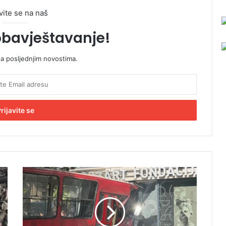
vite se na naš
obavještavanje!
sa posljednjim novostima.
H
a
o
s
n
a