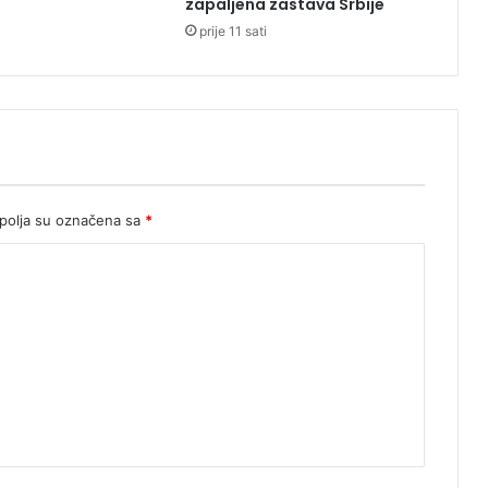
zapaljena zastava Srbije
u
prije 11 sati
o
b
j
e
k
a
t
olja su označena sa
*