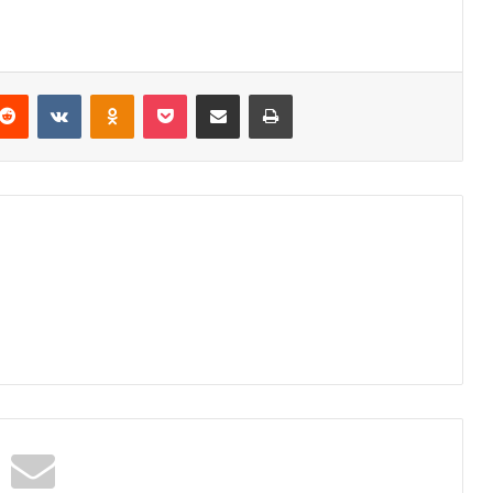
Reddit
VKontakte
Odnoklassniki
Pocket
Podijeli putem Emaila
Odštampaj