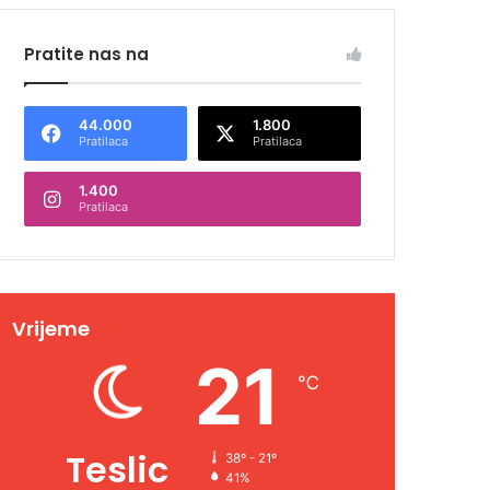
Pratite nas na
44.000
1.800
Pratilaca
Pratilaca
1.400
Pratilaca
Vrijeme
21
℃
Teslic
38º - 21º
41%