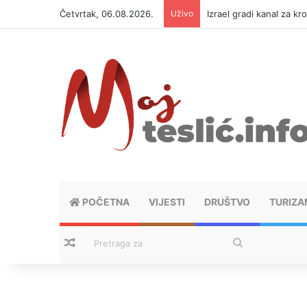
Četvrtak, 06.08.2026.
Uživo
Izrael gradi kanal za kr
POČETNA
VIJESTI
DRUŠTVO
TURIZA
Nasumični tekstovi
Pretraga
za