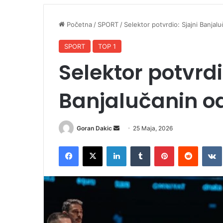
Početna
/
SPORT
/
Selektor potvrdio: Sjajni Banjal
SPORT
TOP 1
Selektor potvrdi
Banjalučanin od
Goran Dakic
S
25 Maja, 2026
e
Facebook
X
LinkedIn
Tumblr
Pinterest
Reddit
VK
n
d
a
n
e
m