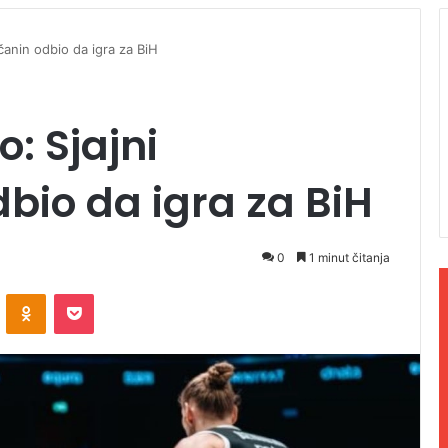
učanin odbio da igra za BiH
o: Sjajni
bio da igra za BiH
0
1 minut čitanja
ontakte
Odnoklassniki
Pocket