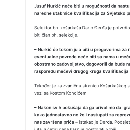
Jusuf Nurkić neće biti u mogućnosti da nastu
naredne utakmice kvalifikacija za Svjetsko p
Selektor bh. košarkaša Dario Đerđa je potvrdio
biti član bh. selekcije.
– Nurkić će tokom jula biti u pregovorima za 
eventualne povrede neće biti sa nama u mečev
obostrano zadovoljstvo, dogovorili da bude n
rasporedu mečevi drugog kruga kvalifikacija 
Također je za zvaničnu stranicu Košarkaškog sa
vezi sa Kostom Kondićem:
– Nakon svih pokušaja da ga privolimo da igra
kako jednostavno ne želi nastupati za reprez
nas završena priča –
istakao je Đerđa. Podsjet
jula, a četiri dana kasnije gostovati Srbiji.