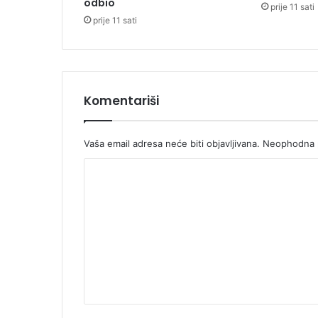
odbio
prije 11 sati
j
prije 11 sati
k
a
g
l
a
đ
Komentariši
u
Vaša email adresa neće biti objavljivana.
Neophodna p
K
o
m
e
n
t
a
r