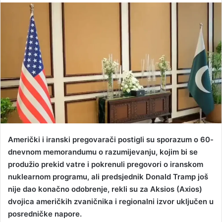
n
d
a
n
e
m
a
i
l
Američki i iranski pregovarači postigli su sporazum o 60-
dnevnom memorandumu o razumijevanju, kojim bi se
produžio prekid vatre i pokrenuli pregovori o iranskom
nuklearnom programu, ali predsjednik Donald Tramp još
nije dao konačno odobrenje, rekli su za Aksios (Axios)
dvojica američkih zvaničnika i regionalni izvor uključen u
posredničke napore.