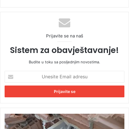
Prijavite se na naš
Sistem za obavještavanje!
Budite u toku sa posljednjim novostima.
U
n
e
s
i
t
e
E
Z
m
i
a
d