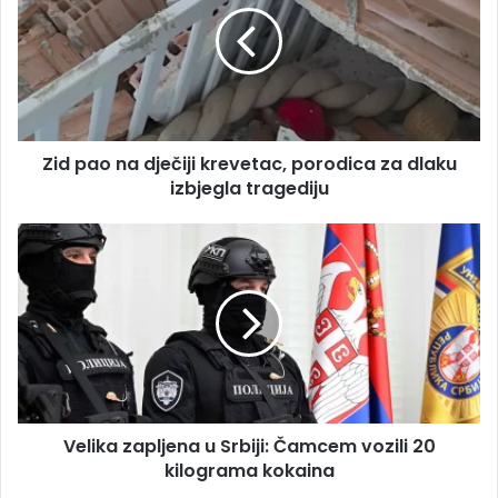
i
p
l
a
a
o
d
n
r
a
e
d
s
Zid pao na dječiji krevetac, porodica za dlaku
j
u
izbjegla tragediju
e
č
i
V
j
e
i
l
k
i
r
k
e
a
v
z
e
a
t
p
a
Velika zapljena u Srbiji: Čamcem vozili 20
l
c
kilograma kokaina
j
,
e