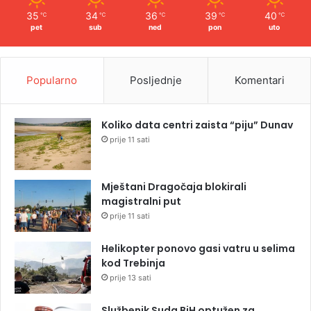
35
34
36
39
40
℃
℃
℃
℃
℃
pet
sub
ned
pon
uto
Popularno
Posljednje
Komentari
Koliko data centri zaista “piju” Dunav
prije 11 sati
Mještani Dragočaja blokirali
magistralni put
prije 11 sati
Helikopter ponovo gasi vatru u selima
kod Trebinja
prije 13 sati
Službenik Suda BiH optužen za