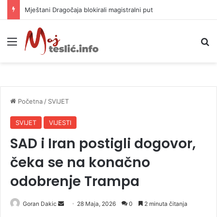
Helikopter ponovo gasi vatru u selima kod Trebinja
Meni
P
Početna
/
SVIJET
SVIJET
VIJESTI
SAD i Iran postigli dogovor,
čeka se na konačno
odobrenje Trampa
Goran Dakic
S
28 Maja, 2026
0
2 minuta čitanja
e