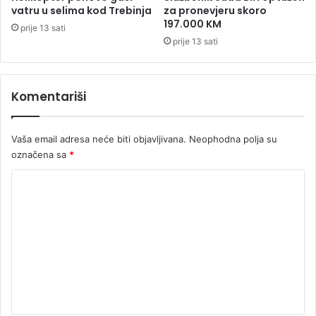
l
i
vatru u selima kod Trebinja
za pronevjeru skoro
a
2
197.000 KM
prije 13 sati
t
0
prije 13 sati
r
k
a
i
g
l
e
Komentariši
o
d
g
i
r
j
Vaša email adresa neće biti objavljivana.
Neophodna polja su
a
u
m
označena sa
*
a
K
k
o
o
k
m
a
i
e
n
n
a
t
a