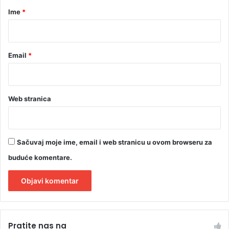
r
Ime
*
*
Email
*
Web stranica
Sačuvaj moje ime, email i web stranicu u ovom browseru za
buduće komentare.
A
l
Pratite nas na